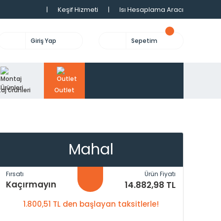
|
Keşif Hizmeti
|
Isı Hesaplama Aracı
Giriş Yap
Sepetim
aj Ürünleri
Outlet
Mahal
Fırsatı
Ürün Fiyatı
Kaçırmayın
14.882,98 TL
1.800,51 TL den başlayan taksitlerle!