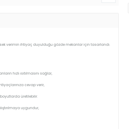
Yüksek verimin ihtiyaç duyulduğu gözde mekanlar için tasarlandı.
arın hızlı ısıtılmasını sağlar,
htiyaçlarınıza cevap verir,
utlarda üretilebilir.
çalıştırılmaya uygundur,