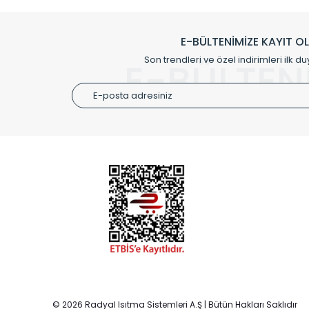
Klasik modellerimizin yanında, modern hatları ile de d
önemli farklılıklar yaratmaktadır. Si
E-BÜLTENİMİZE KAYIT O
Radyal sunmuş olduğu Alüminyum radyatör ve havl
Son trendleri ve özel indirimleri ilk du
E-BÜLTEN
Size özel olarak üretilen Radyatör ve
ÜRÜN GR
Alüminyum
Alüminyum
Paslanmaz
Özel Tasar
Montaj Ek
© 2026 Radyal Isıtma Sistemleri A.Ş | Bütün Hakları Saklıdır