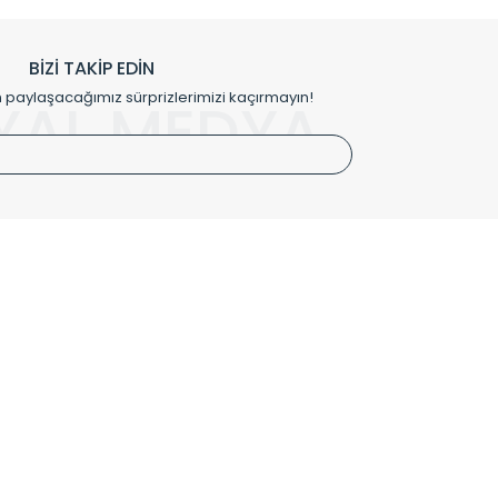
h edilmekte, mimarların kişiselleştirilmiş çözümlerinde
rımız mekânlarınıza değer katmaktadır.
BİZİ TAKİP EDİN
me kılıfı gibi aksesuarları ile de özel çözümler
aylaşacağımız sürprizlerimizi kaçırmayın!
YAL MEDYA
irket hattımızdan bizlere ulaşabilirsiniz.
SÖZLEŞMELER
Kullanım Koşulları
Gizlilik ve Güvenlik
İptal ve İade Şartları
Mesafeli Satış Sözleşmesi
Kişisel Verilerin Korunması Politikası