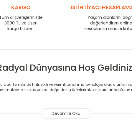
800
120
KARGO
ISI İHTİYACI HESAPLAM
875
129
Tüm alışverişlerinizde
Yaşam alanlarını doğ
975
140
3000 TL ve üzeri
değerlendiren onlin
1225
171
kargo bizden.
hesaplama aracını kull
1475
201
1725
229
Radyal Dünyasına Hoş Geldiniz
duk. Temelinde hızlı, etkili ve verimli bir ısınma teknolojisi olan ürünlerim
 malzeme ile oluşturulan doğa dostu ürünlerimiz, oluşturulan konforun 
avlupanlar ile önce konforlu ısınmayı, sonrasında mekânlarınız için tü
atör ve havlupan üretimi yapan Radyal, özellikle mimarların ve tasarımcıla
nlerinde sadece tasarımın ön planda olmadığını aynı zamanda kalite ola
sıfır karbon ayak izi hedefiyle üretim yapan Radyal çevreye duyarlı üretim 