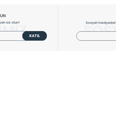
ikkat çeken tasarım radyatörlerimiz veülkemizdeki birçok elite projede terci
zin tasarladığınız boyut ve renge göre üretilebilen Radyatör ve havlupanla
LUN
upanların tamamlayıcısı olan vana, montaj aparatı, termostat, boru gizle
yan siz olun!
Sosyal medyadan p
İMİZ
SOS
oluşturmaktadır.
KATIL
 havlupan seçerken yardıma ihtiyacınız olduğunda,
0850 308 08 08
no’lu ş
UPLARI
HIZLI MENÜ
 Radyatörler
Üye Ol
 Havlupanlar
Hesabım
 Çelik Serisi
Sepetim
ım Serisi
Kargo Takip
ipmanları
Sıkça Sorulanlar