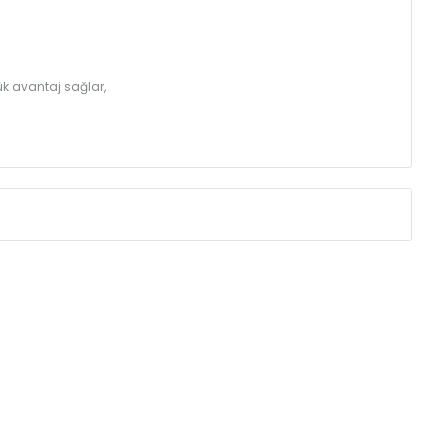
k avantaj sağlar,
Eksenler Arası /
Centres
Isıl Güç /
Power
∆T 60 (90/ 70-20 ˚C)
(mm)
(Kcal/h)
275
49
350
60
425
71
500
81
575
91
725
112