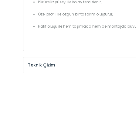
Pürüzsüz yüzeyi ile kolay temizlenir,
Özel profili ile özgün bir tasarım oluşturur,
Hafif oluşu ile hem taşımada hem de montajda büyü
Teknik Çizim
Model /
Model
Yükseklik /
Height
Kodu /
Code
(mm)
MHL
300
MHL
375
MHL
450
MHL
525
MHL
600
MHL
750