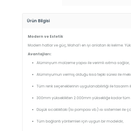
Ürün Bilgisi
Modern ve Estetik
Modern hatlar ve güç, Mahal’i en iyi anlatan iki kelime. 
Avantajları:
Alüminyum malzeme yapısı ile verimli ısıtma sağlar,
Alüminyumun vermiş olduğu kısa tepki süresi ile mekanl
Tüm renk seçeneklerinin uygulanabilirliği ile tasarım i
300mm yükseklikten 2.000mm yüksekliğe kadar tüm boy
Düşük sıcaklıktaki (Isı pompası vb.) ısı sistemleri ile 
Tüm bağlantı yöntemleri için uygun bir modeldir,