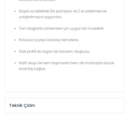
Düşük sıcaklıktaki (Isı pompası vb.) ısı sistemleri ile
çalıştırılmaya uygundur,
Tüm bağlantı yöntemleri için uygun bir modeldir,
Pürüzsüz yüzeyi ile kolay temizlenir,
Özel profili ile özgün bir tasarım oluşturur,
Hafif oluşu ile hem taşımada hem de montajda büyük
avantaj sağlar,
Teknik Çizim
Model /
Model
Yükseklik /
Height
Eksenle
Kodu /
Code
(mm)
(mm)