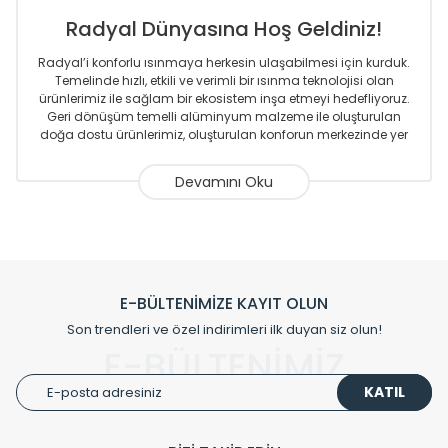
Radyal Dünyasına Hoş Geldiniz!
Radyal’i konforlu ısınmaya herkesin ulaşabilmesi için kurduk.
Temelinde hızlı, etkili ve verimli bir ısınma teknolojisi olan
ürünlerimiz ile sağlam bir ekosistem inşa etmeyi hedefliyoruz.
Geri dönüşüm temelli alüminyum malzeme ile oluşturulan
doğa dostu ürünlerimiz, oluşturulan konforun merkezinde yer
almaktadır.
Sizlere sunmakta olduğumuz Alüminyum Radyatör ve
Havlupanlar ile önce konforlu ısınmayı, sonrasında
mekânlarınız için tüm tasarım ihtiyaçlarınızı da karşılayacak
çözümleri üretmekteyiz. Son teknoloji ve robotik hatlarıyla
radyatör ve havlupan üretimi yapan Radyal, özellikle
mimarların ve tasarımcıların tercih ettiği bir marka olmaktan
gurur duymaktadır. Avrupa’ya yapmakta olduğu ihracat ile
E-BÜLTENİMİZE KAYIT OLUN
de ürünlerinde sadece tasarımın ön planda olmadığını aynı
Son trendleri ve özel indirimleri ilk duyan siz olun!
zamanda kalite olarak ta en üst seviyede olduğunu
E-BÜLTENİMİZ
göstermiştir.
KATIL
Çevreci ve yeşil enerji yaklaşımlarıyla ve sıfır karbon ayak izi
hedefiyle üretim yapan Radyal çevreye duyarlı üretim
prensipleriyle sektörüne öncülük etmektedir.