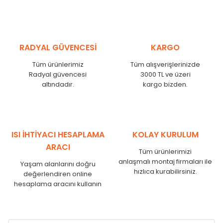
MHL
300
275
MHL
375
350
MHL
450
425
RADYAL GÜVENCESİ
KARGO
MHL
525
500
MHL
600
575
Tüm ürünlerimiz
Tüm alışverişlerinizde
MHL
750
725
Radyal güvencesi
3000 TL ve üzeri
MHL
825
800
altındadır.
kargo bizden.
MHL
900
875
MHL
1000
975
MHL
1250
1225
MHL
1500
1475
ISI İHTİYACI HESAPLAMA
KOLAY KURULUM
MHL
1750
1725
ARACI
Tüm ürünlerimizi
anlaşmalı montaj firmaları ile
Yaşam alanlarını doğru
hızlıca kurabilirsiniz.
değerlendiren online
hesaplama aracını kullanın