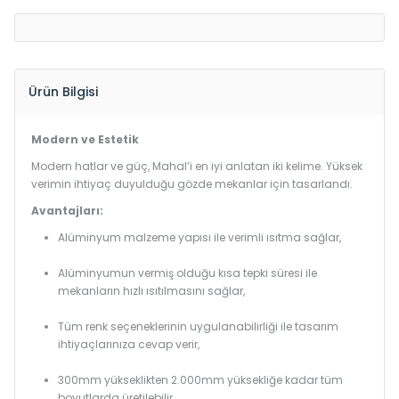
Ürün Bilgisi
Modern ve Estetik
Modern hatlar ve güç, Mahal’i en iyi anlatan iki kelime. Yüksek
verimin ihtiyaç duyulduğu gözde mekanlar için tasarlandı.
Avantajları:
Alüminyum malzeme yapısı ile verimli ısıtma sağlar,
Alüminyumun vermiş olduğu kısa tepki süresi ile
mekanların hızlı ısıtılmasını sağlar,
Tüm renk seçeneklerinin uygulanabilirliği ile tasarım
ihtiyaçlarınıza cevap verir,
300mm yükseklikten 2.000mm yüksekliğe kadar tüm
boyutlarda üretilebilir.