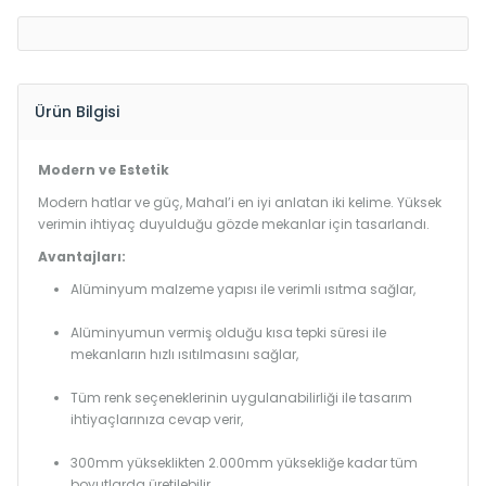
Ürün Bilgisi
Modern ve Estetik
Modern hatlar ve güç, Mahal’i en iyi anlatan iki kelime. Yüksek
verimin ihtiyaç duyulduğu gözde mekanlar için tasarlandı.
Avantajları:
Alüminyum malzeme yapısı ile verimli ısıtma sağlar,
Alüminyumun vermiş olduğu kısa tepki süresi ile
mekanların hızlı ısıtılmasını sağlar,
Tüm renk seçeneklerinin uygulanabilirliği ile tasarım
ihtiyaçlarınıza cevap verir,
300mm yükseklikten 2.000mm yüksekliğe kadar tüm
boyutlarda üretilebilir.