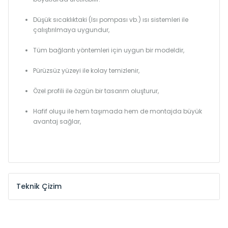
Düşük sıcaklıktaki (Isı pompası vb.) ısı sistemleri ile
çalıştırılmaya uygundur,
Tüm bağlantı yöntemleri için uygun bir modeldir,
Pürüzsüz yüzeyi ile kolay temizlenir,
Özel profili ile özgün bir tasarım oluşturur,
Hafif oluşu ile hem taşımada hem de montajda büyük
avantaj sağlar,
Teknik Çizim
Model /
Model
Yükseklik /
Height
Eksenle
Kodu /
Code
(mm)
(mm)