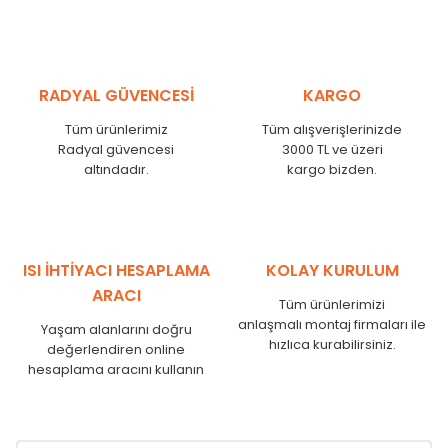
MHL
300
275
MHL
375
350
MHL
450
425
RADYAL GÜVENCESİ
KARGO
MHL
525
500
MHL
600
575
Tüm ürünlerimiz
Tüm alışverişlerinizde
MHL
750
725
Radyal güvencesi
3000 TL ve üzeri
MHL
825
800
altındadır.
kargo bizden.
MHL
900
875
MHL
1000
975
MHL
1250
1225
MHL
1500
1475
ISI İHTİYACI HESAPLAMA
KOLAY KURULUM
MHL
1750
1725
ARACI
Tüm ürünlerimizi
anlaşmalı montaj firmaları ile
Yaşam alanlarını doğru
hızlıca kurabilirsiniz.
değerlendiren online
hesaplama aracını kullanın