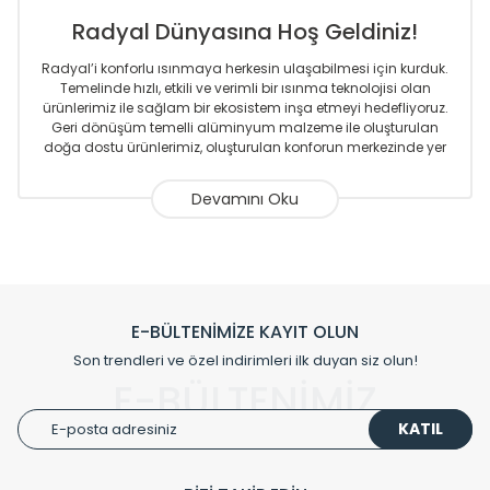
Radyal Dünyasına Hoş Geldiniz!
Radyal’i konforlu ısınmaya herkesin ulaşabilmesi için kurduk.
Temelinde hızlı, etkili ve verimli bir ısınma teknolojisi olan
ürünlerimiz ile sağlam bir ekosistem inşa etmeyi hedefliyoruz.
Geri dönüşüm temelli alüminyum malzeme ile oluşturulan
doğa dostu ürünlerimiz, oluşturulan konforun merkezinde yer
almaktadır.
Sizlere sunmakta olduğumuz Alüminyum Radyatör ve
Havlupanlar ile önce konforlu ısınmayı, sonrasında
mekânlarınız için tüm tasarım ihtiyaçlarınızı da karşılayacak
çözümleri üretmekteyiz. Son teknoloji ve robotik hatlarıyla
radyatör ve havlupan üretimi yapan Radyal, özellikle
mimarların ve tasarımcıların tercih ettiği bir marka olmaktan
gurur duymaktadır. Avrupa’ya yapmakta olduğu ihracat ile
E-BÜLTENİMİZE KAYIT OLUN
de ürünlerinde sadece tasarımın ön planda olmadığını aynı
Son trendleri ve özel indirimleri ilk duyan siz olun!
zamanda kalite olarak ta en üst seviyede olduğunu
E-BÜLTENİMİZ
göstermiştir.
KATIL
Çevreci ve yeşil enerji yaklaşımlarıyla ve sıfır karbon ayak izi
hedefiyle üretim yapan Radyal çevreye duyarlı üretim
prensipleriyle sektörüne öncülük etmektedir.