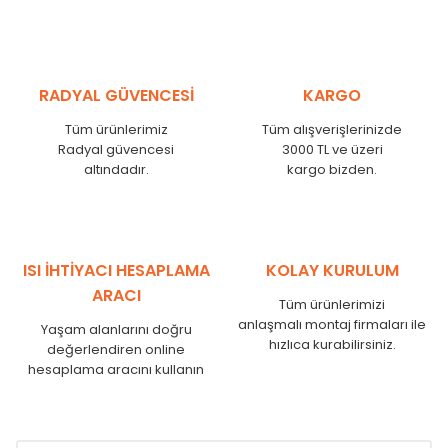
MHL
300
275
MHL
375
350
MHL
450
425
RADYAL GÜVENCESİ
KARGO
MHL
525
500
MHL
600
575
Tüm ürünlerimiz
Tüm alışverişlerinizde
MHL
750
725
Radyal güvencesi
3000 TL ve üzeri
MHL
825
800
altındadır.
kargo bizden.
MHL
900
875
MHL
1000
975
MHL
1250
1225
MHL
1500
1475
ISI İHTİYACI HESAPLAMA
KOLAY KURULUM
MHL
1750
1725
ARACI
Tüm ürünlerimizi
anlaşmalı montaj firmaları ile
Yaşam alanlarını doğru
hızlıca kurabilirsiniz.
değerlendiren online
hesaplama aracını kullanın