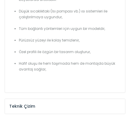
Düşük sıcaklıktaki (Isı pompası vb.) ısı sistemleri ile
çalıştırılmaya uygundur,
Tüm bağlantı yöntemleri için uygun bir modeldir,
Pürüzsüz yüzeyi ile kolay temizlenir,
Özel profili ile özgün bir tasarım oluşturur,
Hafif oluşu ile hem taşımada hem de montajda büyük
avantaj sağlar,
Teknik Çizim
Model /
Model
Yükseklik /
Height
Eksenle
Kodu /
Code
(mm)
(mm)