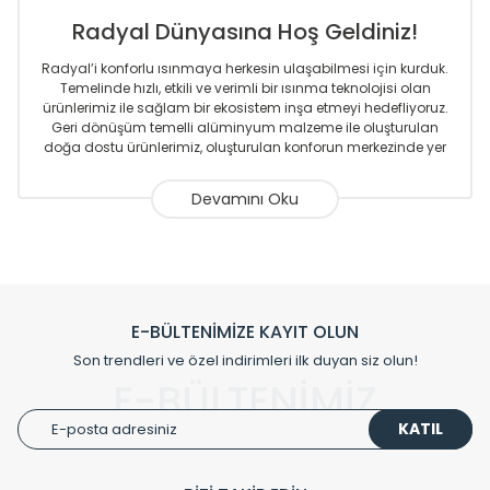
Radyal Dünyasına Hoş Geldiniz!
Radyal’i konforlu ısınmaya herkesin ulaşabilmesi için kurduk.
Temelinde hızlı, etkili ve verimli bir ısınma teknolojisi olan
ürünlerimiz ile sağlam bir ekosistem inşa etmeyi hedefliyoruz.
Geri dönüşüm temelli alüminyum malzeme ile oluşturulan
doğa dostu ürünlerimiz, oluşturulan konforun merkezinde yer
almaktadır.
Sizlere sunmakta olduğumuz Alüminyum Radyatör ve
Havlupanlar ile önce konforlu ısınmayı, sonrasında
mekânlarınız için tüm tasarım ihtiyaçlarınızı da karşılayacak
çözümleri üretmekteyiz. Son teknoloji ve robotik hatlarıyla
radyatör ve havlupan üretimi yapan Radyal, özellikle
mimarların ve tasarımcıların tercih ettiği bir marka olmaktan
gurur duymaktadır. Avrupa’ya yapmakta olduğu ihracat ile
E-BÜLTENİMİZE KAYIT OLUN
de ürünlerinde sadece tasarımın ön planda olmadığını aynı
Son trendleri ve özel indirimleri ilk duyan siz olun!
zamanda kalite olarak ta en üst seviyede olduğunu
E-BÜLTENİMİZ
göstermiştir.
KATIL
Çevreci ve yeşil enerji yaklaşımlarıyla ve sıfır karbon ayak izi
hedefiyle üretim yapan Radyal çevreye duyarlı üretim
prensipleriyle sektörüne öncülük etmektedir.