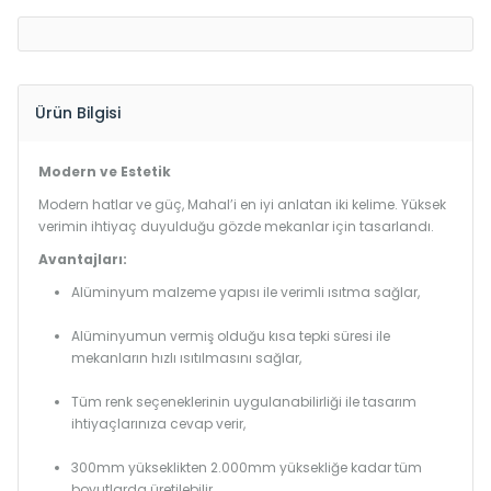
Ürün Bilgisi
Modern ve Estetik
Modern hatlar ve güç, Mahal’i en iyi anlatan iki kelime. Yüksek
verimin ihtiyaç duyulduğu gözde mekanlar için tasarlandı.
Avantajları:
Alüminyum malzeme yapısı ile verimli ısıtma sağlar,
Alüminyumun vermiş olduğu kısa tepki süresi ile
mekanların hızlı ısıtılmasını sağlar,
Tüm renk seçeneklerinin uygulanabilirliği ile tasarım
ihtiyaçlarınıza cevap verir,
300mm yükseklikten 2.000mm yüksekliğe kadar tüm
boyutlarda üretilebilir.