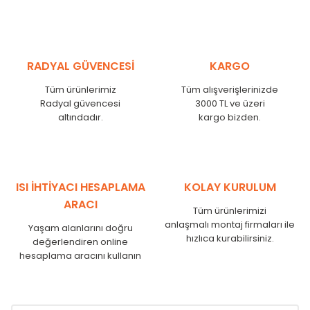
MHL
300
275
MHL
375
350
MHL
450
425
RADYAL GÜVENCESİ
KARGO
MHL
525
500
MHL
600
575
Tüm ürünlerimiz
Tüm alışverişlerinizde
MHL
750
725
Radyal güvencesi
3000 TL ve üzeri
MHL
825
800
altındadır.
kargo bizden.
MHL
900
875
MHL
1000
975
MHL
1250
1225
MHL
1500
1475
ISI İHTİYACI HESAPLAMA
KOLAY KURULUM
MHL
1750
1725
ARACI
Tüm ürünlerimizi
anlaşmalı montaj firmaları ile
Yaşam alanlarını doğru
hızlıca kurabilirsiniz.
değerlendiren online
hesaplama aracını kullanın