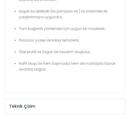
Düşük sıcaklıktaki (Isı pompası vb.) ısı sistemleri ile
çalıştırılmaya uygundur,
Tüm bağlantı yöntemleri için uygun bir modeldir,
Pürüzsüz yüzeyi ile kolay temizlenir,
Özel profili ile özgün bir tasarım oluşturur,
Hafif oluşu ile hem taşımada hem de montajda büyük
avantaj sağlar,
Teknik Çizim
Model /
Model
Yükseklik /
Height
Eksenle
Kodu /
Code
(mm)
(mm)