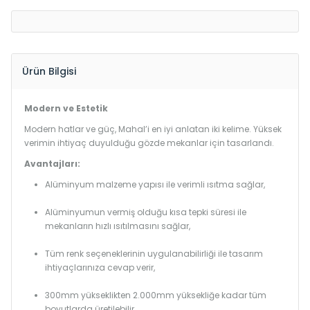
Ürün Bilgisi
Modern ve Estetik
Modern hatlar ve güç, Mahal’i en iyi anlatan iki kelime. Yüksek
verimin ihtiyaç duyulduğu gözde mekanlar için tasarlandı.
Avantajları:
Alüminyum malzeme yapısı ile verimli ısıtma sağlar,
Alüminyumun vermiş olduğu kısa tepki süresi ile
mekanların hızlı ısıtılmasını sağlar,
Tüm renk seçeneklerinin uygulanabilirliği ile tasarım
ihtiyaçlarınıza cevap verir,
300mm yükseklikten 2.000mm yüksekliğe kadar tüm
boyutlarda üretilebilir.