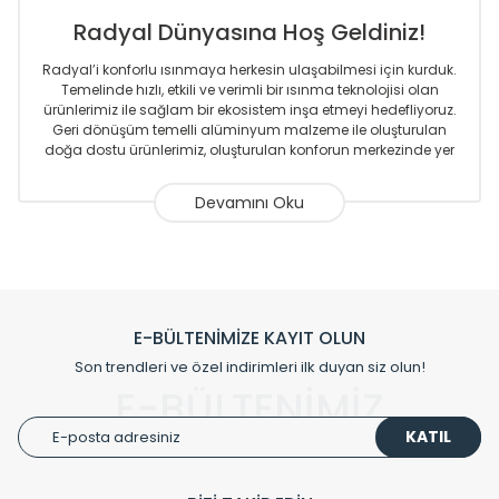
Radyal Dünyasına Hoş Geldiniz!
Radyal’i konforlu ısınmaya herkesin ulaşabilmesi için kurduk.
Temelinde hızlı, etkili ve verimli bir ısınma teknolojisi olan
ürünlerimiz ile sağlam bir ekosistem inşa etmeyi hedefliyoruz.
Geri dönüşüm temelli alüminyum malzeme ile oluşturulan
doğa dostu ürünlerimiz, oluşturulan konforun merkezinde yer
almaktadır.
Sizlere sunmakta olduğumuz Alüminyum Radyatör ve
Havlupanlar ile önce konforlu ısınmayı, sonrasında
mekânlarınız için tüm tasarım ihtiyaçlarınızı da karşılayacak
çözümleri üretmekteyiz. Son teknoloji ve robotik hatlarıyla
radyatör ve havlupan üretimi yapan Radyal, özellikle
mimarların ve tasarımcıların tercih ettiği bir marka olmaktan
gurur duymaktadır. Avrupa’ya yapmakta olduğu ihracat ile
E-BÜLTENİMİZE KAYIT OLUN
de ürünlerinde sadece tasarımın ön planda olmadığını aynı
Son trendleri ve özel indirimleri ilk duyan siz olun!
zamanda kalite olarak ta en üst seviyede olduğunu
E-BÜLTENİMİZ
göstermiştir.
KATIL
Çevreci ve yeşil enerji yaklaşımlarıyla ve sıfır karbon ayak izi
hedefiyle üretim yapan Radyal çevreye duyarlı üretim
prensipleriyle sektörüne öncülük etmektedir.