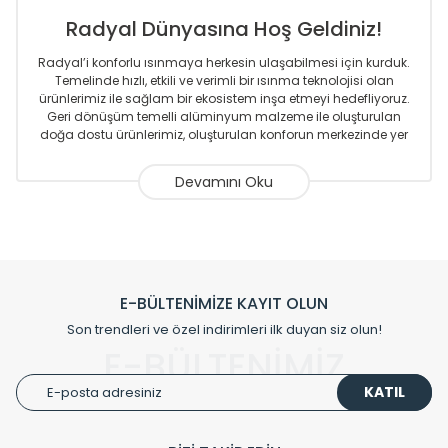
Radyal Dünyasına Hoş Geldiniz!
Radyal’i konforlu ısınmaya herkesin ulaşabilmesi için kurduk.
Temelinde hızlı, etkili ve verimli bir ısınma teknolojisi olan
ürünlerimiz ile sağlam bir ekosistem inşa etmeyi hedefliyoruz.
Geri dönüşüm temelli alüminyum malzeme ile oluşturulan
doğa dostu ürünlerimiz, oluşturulan konforun merkezinde yer
almaktadır.
Sizlere sunmakta olduğumuz Alüminyum Radyatör ve
Havlupanlar ile önce konforlu ısınmayı, sonrasında
mekânlarınız için tüm tasarım ihtiyaçlarınızı da karşılayacak
çözümleri üretmekteyiz. Son teknoloji ve robotik hatlarıyla
radyatör ve havlupan üretimi yapan Radyal, özellikle
mimarların ve tasarımcıların tercih ettiği bir marka olmaktan
gurur duymaktadır. Avrupa’ya yapmakta olduğu ihracat ile
E-BÜLTENİMİZE KAYIT OLUN
de ürünlerinde sadece tasarımın ön planda olmadığını aynı
Son trendleri ve özel indirimleri ilk duyan siz olun!
zamanda kalite olarak ta en üst seviyede olduğunu
E-BÜLTENİMİZ
göstermiştir.
KATIL
Çevreci ve yeşil enerji yaklaşımlarıyla ve sıfır karbon ayak izi
hedefiyle üretim yapan Radyal çevreye duyarlı üretim
prensipleriyle sektörüne öncülük etmektedir.