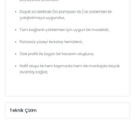
Düşük sıcaklıktaki (Isı pompası vb.) ısı sistemleri ile
çalıştırılmaya uygundur,
Tüm bağlantı yöntemleri için uygun bir modeldir,
Pürüzsüz yüzeyi ile kolay temizlenir,
Özel profili ile özgün bir tasarım oluşturur,
Hafif oluşu ile hem taşımada hem de montajda büyük
avantaj sağlar,
Teknik Çizim
Model /
Model
Yükseklik /
Height
Eksenle
Kodu /
Code
(mm)
(mm)