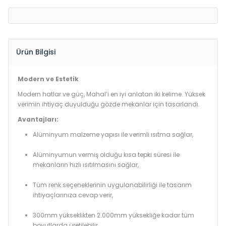
Ürün Bilgisi
Modern ve Estetik
Modern hatlar ve güç, Mahal’i en iyi anlatan iki kelime. Yüksek
verimin ihtiyaç duyulduğu gözde mekanlar için tasarlandı.
Avantajları:
Alüminyum malzeme yapısı ile verimli ısıtma sağlar,
Alüminyumun vermiş olduğu kısa tepki süresi ile
mekanların hızlı ısıtılmasını sağlar,
Tüm renk seçeneklerinin uygulanabilirliği ile tasarım
ihtiyaçlarınıza cevap verir,
300mm yükseklikten 2.000mm yüksekliğe kadar tüm
boyutlarda üretilebilir.