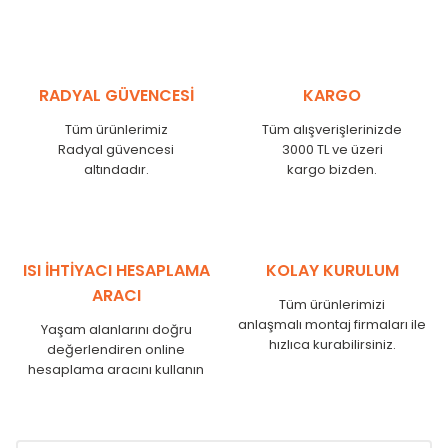
MHL
300
275
MHL
375
350
MHL
450
425
RADYAL GÜVENCESİ
KARGO
MHL
525
500
MHL
600
575
Tüm ürünlerimiz
Tüm alışverişlerinizde
MHL
750
725
Radyal güvencesi
3000 TL ve üzeri
MHL
825
800
altındadır.
kargo bizden.
MHL
900
875
MHL
1000
975
MHL
1250
1225
MHL
1500
1475
ISI İHTİYACI HESAPLAMA
KOLAY KURULUM
MHL
1750
1725
ARACI
Tüm ürünlerimizi
anlaşmalı montaj firmaları ile
Yaşam alanlarını doğru
hızlıca kurabilirsiniz.
değerlendiren online
hesaplama aracını kullanın