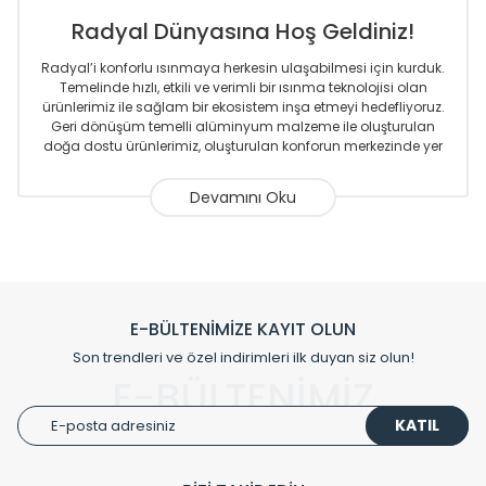
Radyal Dünyasına Hoş Geldiniz!
Radyal’i konforlu ısınmaya herkesin ulaşabilmesi için kurduk.
Temelinde hızlı, etkili ve verimli bir ısınma teknolojisi olan
ürünlerimiz ile sağlam bir ekosistem inşa etmeyi hedefliyoruz.
Geri dönüşüm temelli alüminyum malzeme ile oluşturulan
doğa dostu ürünlerimiz, oluşturulan konforun merkezinde yer
almaktadır.
Sizlere sunmakta olduğumuz Alüminyum Radyatör ve
Havlupanlar ile önce konforlu ısınmayı, sonrasında
mekânlarınız için tüm tasarım ihtiyaçlarınızı da karşılayacak
çözümleri üretmekteyiz. Son teknoloji ve robotik hatlarıyla
radyatör ve havlupan üretimi yapan Radyal, özellikle
mimarların ve tasarımcıların tercih ettiği bir marka olmaktan
gurur duymaktadır. Avrupa’ya yapmakta olduğu ihracat ile
E-BÜLTENİMİZE KAYIT OLUN
de ürünlerinde sadece tasarımın ön planda olmadığını aynı
Son trendleri ve özel indirimleri ilk duyan siz olun!
zamanda kalite olarak ta en üst seviyede olduğunu
E-BÜLTENİMİZ
göstermiştir.
KATIL
Çevreci ve yeşil enerji yaklaşımlarıyla ve sıfır karbon ayak izi
hedefiyle üretim yapan Radyal çevreye duyarlı üretim
prensipleriyle sektörüne öncülük etmektedir.