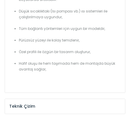
Düşük sıcaklıktaki (Isı pompası vb.) ısı sistemleri ile
çalıştırılmaya uygundur,
Tüm bağlantı yöntemleri için uygun bir modeldir,
Pürüzsüz yüzeyi ile kolay temizlenir,
Özel profili ile özgün bir tasarım oluşturur,
Hafif oluşu ile hem taşımada hem de montajda büyük
avantaj sağlar,
Teknik Çizim
Model /
Model
Yükseklik /
Height
Eksenle
Kodu /
Code
(mm)
(mm)