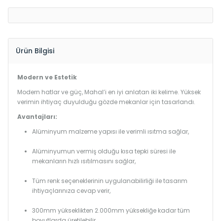
Ürün Bilgisi
Modern ve Estetik
Modern hatlar ve güç, Mahal’i en iyi anlatan iki kelime. Yüksek
verimin ihtiyaç duyulduğu gözde mekanlar için tasarlandı.
Avantajları:
Alüminyum malzeme yapısı ile verimli ısıtma sağlar,
Alüminyumun vermiş olduğu kısa tepki süresi ile
mekanların hızlı ısıtılmasını sağlar,
Tüm renk seçeneklerinin uygulanabilirliği ile tasarım
ihtiyaçlarınıza cevap verir,
300mm yükseklikten 2.000mm yüksekliğe kadar tüm
boyutlarda üretilebilir.