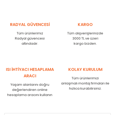
MHL
300
275
MHL
375
350
MHL
450
425
RADYAL GÜVENCESİ
KARGO
MHL
525
500
MHL
600
575
Tüm ürünlerimiz
Tüm alışverişlerinizde
MHL
750
725
Radyal güvencesi
3000 TL ve üzeri
MHL
825
800
altındadır.
kargo bizden.
MHL
900
875
MHL
1000
975
MHL
1250
1225
MHL
1500
1475
ISI İHTİYACI HESAPLAMA
KOLAY KURULUM
MHL
1750
1725
ARACI
Tüm ürünlerimizi
anlaşmalı montaj firmaları ile
Yaşam alanlarını doğru
hızlıca kurabilirsiniz.
değerlendiren online
hesaplama aracını kullanın