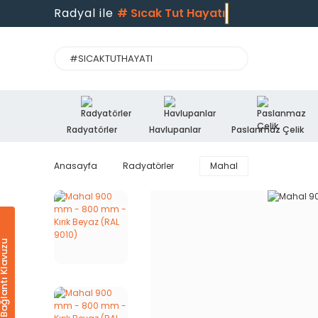
Radyal ile
#
Sıcak Tut Hayatı
Radyatörler
Havlupanlar
Paslanmaz Çelik
Anasayfa
Radyatörler
Mahal
Ürün & Bağlantı Klavuzu