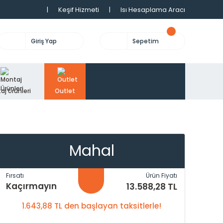
|
Keşif Hizmeti
|
Isı Hesaplama Aracı
Giriş Yap
Sepetim
aj Ürünleri
Outlet
Mahal
Fırsatı
Ürün Fiyatı
Kaçırmayın
13.588,28 TL
1.643,88 TL den başlayan taksitlerle!