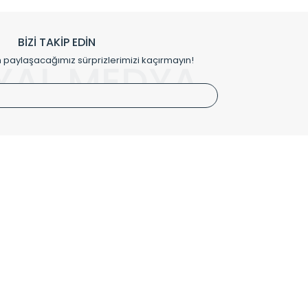
h edilmekte, mimarların kişiselleştirilmiş çözümlerinde
rımız mekânlarınıza değer katmaktadır.
BİZİ TAKİP EDİN
me kılıfı gibi aksesuarları ile de özel çözümler
aylaşacağımız sürprizlerimizi kaçırmayın!
YAL MEDYA
irket hattımızdan bizlere ulaşabilirsiniz.
SÖZLEŞMELER
Kullanım Koşulları
Gizlilik ve Güvenlik
İptal ve İade Şartları
Mesafeli Satış Sözleşmesi
Kişisel Verilerin Korunması Politikası