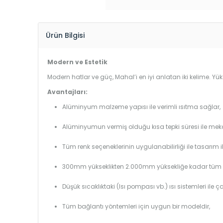
Ürün Bilgisi
Modern ve Estetik
Modern hatlar ve güç, Mahal’i en iyi anlatan iki kelime. 
Avantajları:
Alüminyum malzeme yapısı ile verimli ısıtma sağlar,
Alüminyumun vermiş olduğu kısa tepki süresi ile mekanl
Tüm renk seçeneklerinin uygulanabilirliği ile tasarım i
300mm yükseklikten 2.000mm yüksekliğe kadar tüm boy
Düşük sıcaklıktaki (Isı pompası vb.) ısı sistemleri ile 
Tüm bağlantı yöntemleri için uygun bir modeldir,