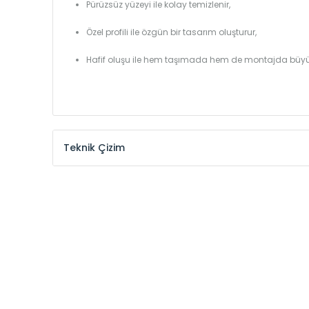
Pürüzsüz yüzeyi ile kolay temizlenir,
Özel profili ile özgün bir tasarım oluşturur,
Hafif oluşu ile hem taşımada hem de montajda büyü
Teknik Çizim
Model /
Model
Yükseklik /
Height
Kodu /
Code
(mm)
MHL
300
MHL
375
MHL
450
MHL
525
MHL
600
MHL
750