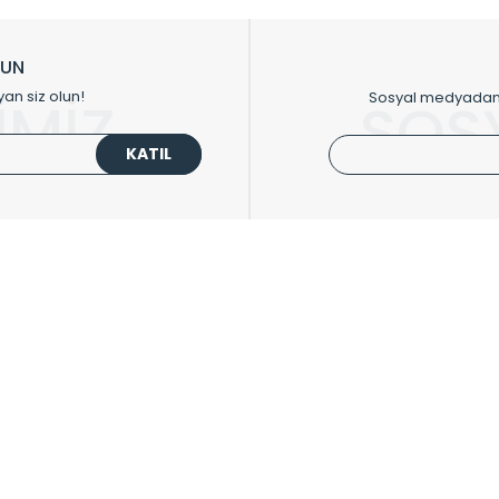
ikkat çeken tasarım radyatörlerimiz veülkemizdeki birçok elite projede terci
zin tasarladığınız boyut ve renge göre üretilebilen Radyatör ve havlupanla
LUN
upanların tamamlayıcısı olan vana, montaj aparatı, termostat, boru gizle
yan siz olun!
Sosyal medyadan p
İMİZ
SOS
oluşturmaktadır.
KATIL
 havlupan seçerken yardıma ihtiyacınız olduğunda,
0850 308 08 08
no’lu ş
UPLARI
HIZLI MENÜ
 Radyatörler
Üye Ol
 Havlupanlar
Hesabım
 Çelik Serisi
Sepetim
ım Serisi
Kargo Takip
ipmanları
Sıkça Sorulanlar