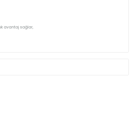
k avantaj sağlar,
Eksenler Arası /
Centres
Isıl Güç /
Power
∆T 60 (90/ 70-20 ˚C)
(mm)
(Kcal/h)
275
49
350
60
425
71
500
81
575
91
725
112