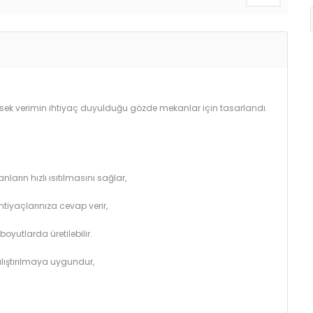
Yüksek verimin ihtiyaç duyulduğu gözde mekanlar için tasarlandı.
arın hızlı ısıtılmasını sağlar,
htiyaçlarınıza cevap verir,
utlarda üretilebilir.
çalıştırılmaya uygundur,