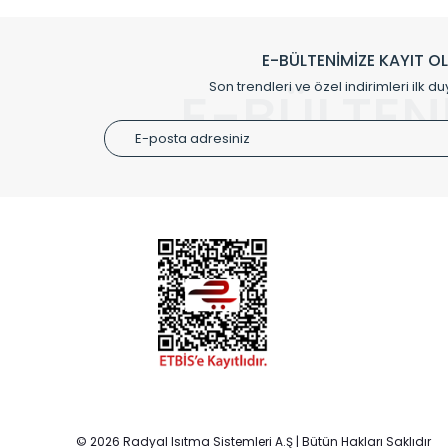
Klasik modellerimizin yanında, modern hatları ile de d
önemli farklılıklar yaratmaktadır. Si
E-BÜLTENİMİZE KAYIT O
Radyal sunmuş olduğu Alüminyum radyatör ve havl
Son trendleri ve özel indirimleri ilk du
E-BÜLTEN
Size özel olarak üretilen Radyatör ve
ÜRÜN GR
Alüminyum
Alüminyum
Paslanmaz
Özel Tasar
Montaj Ek
© 2026 Radyal Isıtma Sistemleri A.Ş | Bütün Hakları Saklıdır