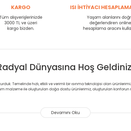
800
120
KARGO
ISI İHTİYACI HESAPLAM
875
129
Tüm alışverişlerinizde
Yaşam alanlarını doğ
975
140
3000 TL ve üzeri
değerlendiren onlin
1225
171
kargo bizden.
hesaplama aracını kull
1475
201
1725
229
Radyal Dünyasına Hoş Geldiniz
duk. Temelinde hızlı, etkili ve verimli bir ısınma teknolojisi olan ürünlerim
 malzeme ile oluşturulan doğa dostu ürünlerimiz, oluşturulan konforun 
avlupanlar ile önce konforlu ısınmayı, sonrasında mekânlarınız için tü
atör ve havlupan üretimi yapan Radyal, özellikle mimarların ve tasarımcıla
nlerinde sadece tasarımın ön planda olmadığını aynı zamanda kalite ola
sıfır karbon ayak izi hedefiyle üretim yapan Radyal çevreye duyarlı üretim 