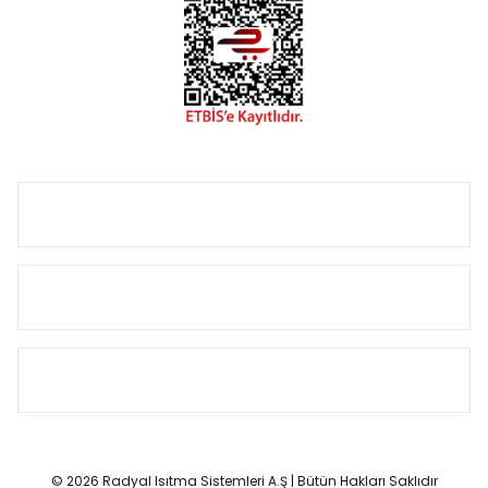
termostat, boru gizleme kılıfı gibi aksesuarları ile de özel
çözümler oluşturmaktadır.
Size özel olarak üretilen Radyatör ve havlupan seçerken
yardıma ihtiyacınız olduğunda,
0850 308 08 08
no’lu şirket
hattımızdan bizlere ulaşabilirsiniz.
ÜRÜN GRUPLARI
HIZLI MENÜ
SÖZLEŞMELER
© 2026 Radyal Isıtma Sistemleri A.Ş | Bütün Hakları Saklıdır