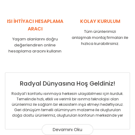
ISI İHTİYACI HESAPLAMA
KOLAY KURULUM
ARACI
Tüm ürünlerimizi
anlaşmalı montaj firmaları ile
Yaşam alanlarını doğru
hızlıca kurabilirsiniz.
değerlendiren online
hesaplama aracını kullanın
Radyal Dünyasına Hoş Geldiniz!
Radyal’i konforlu ısınmaya herkesin ulaşabilmesi için kurduk.
Temelinde hızlı, etkili ve verimli bir ısınma teknolojisi olan
ürünlerimiz ile sağlam bir ekosistem inşa etmeyi hedefliyoruz.
Geri dönüşüm temelli alüminyum malzeme ile oluşturulan
doğa dostu ürünlerimiz, oluşturulan konforun merkezinde yer
almaktadır.
Sizlere sunmakta olduğumuz Alüminyum Radyatör ve