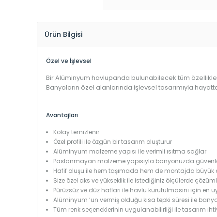
Ürün Bilgisi
Özel ve İşlevsel
Bir Alüminyum havlupanda bulunabilecek tüm özelliklere sa
Banyoların özel alanlarında işlevsel tasarımıyla hayatt
Avantajları
Kolay temizlenir
Özel profili ile özgün bir tasarım oluşturur
Alüminyum malzeme yapısı ile verimli ısıtma sağlar
Paslanmayan malzeme yapısıyla banyonuzda güvenle k
Hafif oluşu ile hem taşımada hem de montajda büyük 
Size özel aks ve yükseklik ile istediğiniz ölçülerde çözüml
Pürüzsüz ve düz hatları ile havlu kurutulmasını için en
Alüminyum ’un vermiş olduğu kısa tepki süresi ile bany
Tüm renk seçeneklerinin uygulanabilirliği ile tasarım iht