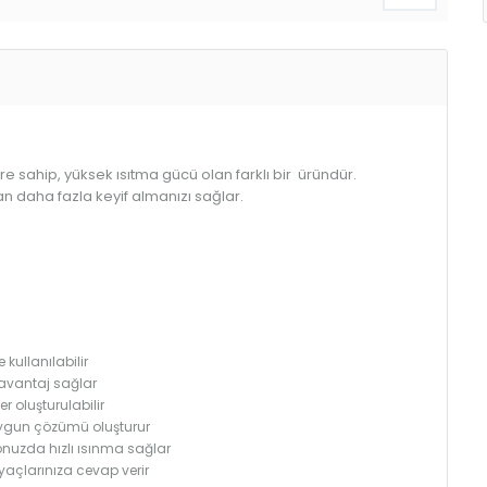
hip, yüksek ısıtma gücü olan farklı bir üründür.
an daha fazla keyif almanızı sağlar.
ullanılabilir
avantaj sağlar
er oluşturulabilir
 uygun çözümü oluşturur
onuzda hızlı ısınma sağlar
iyaçlarınıza cevap verir