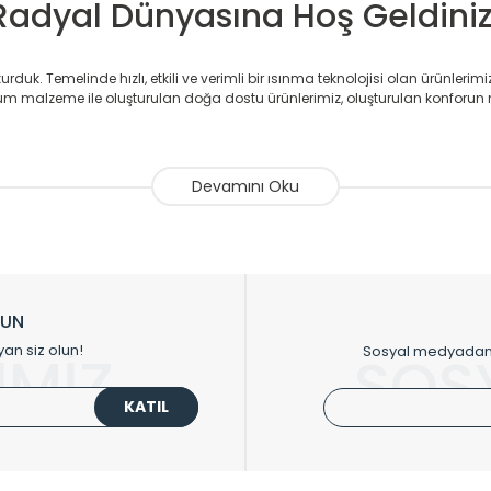
Radyal Dünyasına Hoş Geldiniz
duk. Temelinde hızlı, etkili ve verimli bir ısınma teknolojisi olan ürünlerim
 malzeme ile oluşturulan doğa dostu ürünlerimiz, oluşturulan konforun 
avlupanlar ile önce konforlu ısınmayı, sonrasında mekânlarınız için tü
atör ve havlupan üretimi yapan Radyal, özellikle mimarların ve tasarımcıla
nlerinde sadece tasarımın ön planda olmadığını aynı zamanda kalite ola
sıfır karbon ayak izi hedefiyle üretim yapan Radyal çevreye duyarlı üretim 
ikkat çeken tasarım radyatörlerimiz veülkemizdeki birçok elite projede terci
zin tasarladığınız boyut ve renge göre üretilebilen Radyatör ve havlupanla
LUN
upanların tamamlayıcısı olan vana, montaj aparatı, termostat, boru gizle
yan siz olun!
Sosyal medyadan p
İMİZ
SOS
oluşturmaktadır.
KATIL
 havlupan seçerken yardıma ihtiyacınız olduğunda,
0850 308 08 08
no’lu ş