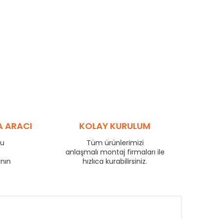
A ARACI
KOLAY KURULUM
ru
Tüm ürünlerimizi
e
anlaşmalı montaj firmaları ile
anın
hızlıca kurabilirsiniz.