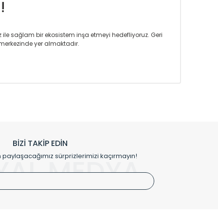
!
iz ile sağlam bir ekosistem inşa etmeyi hedefliyoruz. Geri
merkezinde yer almaktadır.
m tasarım ihtiyaçlarınızı da karşılayacak çözümleri
rın tercih ettiği bir marka olmaktan gurur duymaktadır.
rak ta en üst seviyede olduğunu göstermiştir.
prensipleriyle sektörüne öncülük etmektedir.
h edilmekte, mimarların kişiselleştirilmiş çözümlerinde
rımız mekânlarınıza değer katmaktadır.
BİZİ TAKİP EDİN
me kılıfı gibi aksesuarları ile de özel çözümler
aylaşacağımız sürprizlerimizi kaçırmayın!
YAL MEDYA
irket hattımızdan bizlere ulaşabilirsiniz.