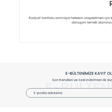
Radyal’i konforlu ısınmaya herkesin ulaşabilmesi için kur
dönüşüm temelli alüminyum
Sizlere sunmakta olduğumuz Alüminyum Radyatör ve H
üretmekteyiz. Son teknoloji ve robotik hatlarıyla rady
Avrupa’ya yapmakta olduğu ihracat ile de ürü
Çevreci ve yeşil enerji yaklaşımlarıyla ve 
Klasik modellerimizin yanında, modern hatları ile de d
önemli farklılıklar yaratmaktadır. Si
E-BÜLTENİMİZE KAYIT O
Radyal sunmuş olduğu Alüminyum radyatör ve havl
Son trendleri ve özel indirimleri ilk du
E-BÜLTEN
Size özel olarak üretilen Radyatör ve