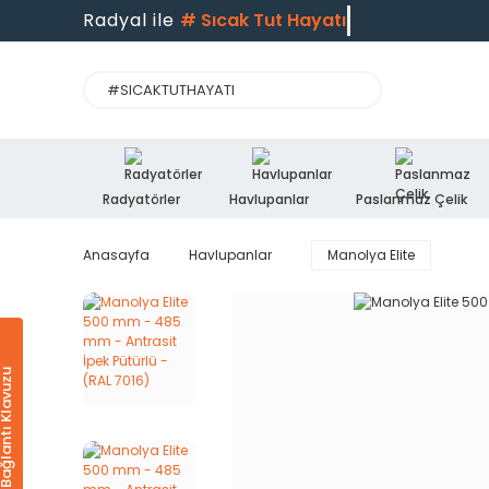
Radyal ile
#
Sıcak Tut Hayatı
Radyatörler
Havlupanlar
Paslanmaz Çelik
Anasayfa
Havlupanlar
Manolya Elite
Ürün & Bağlantı Klavuzu