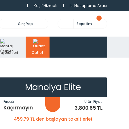
|
Keşif Hizmeti
|
Isı Hesaplama Aracı
Giriş Yap
Sepetim
aj Ürünleri
Outlet
Manolya Elite
Fırsatı
Ürün Fiyatı
Kaçırmayın
3.800,65 TL
459,79 TL den başlayan taksitlerle!