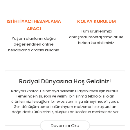
ISI İHTİYACI HESAPLAMA
KOLAY KURULUM
ARACI
Tüm ürünlerimizi
anlaşmalı montaj firmaları ile
Yaşam alanlarını doğru
hızlıca kurabilirsiniz.
değerlendiren online
hesaplama aracını kullanın
Radyal Dünyasına Hoş Geldiniz!
Radyal’i konforlu ısınmaya herkesin ulaşabilmesi için kurduk.
Temelinde hızlı, etkili ve verimli bir ısınma teknolojisi olan
ürünlerimiz ile sağlam bir ekosistem inşa etmeyi hedefliyoruz.
Geri dönüşüm temelli alüminyum malzeme ile oluşturulan
doğa dostu ürünlerimiz, oluşturulan konforun merkezinde yer
almaktadır.
Sizlere sunmakta olduğumuz Alüminyum Radyatör ve