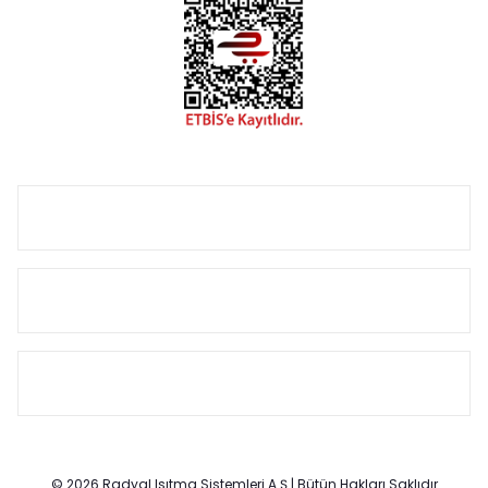
termostat, boru gizleme kılıfı gibi aksesuarları ile de özel
çözümler oluşturmaktadır.
Size özel olarak üretilen Radyatör ve havlupan seçerken
yardıma ihtiyacınız olduğunda,
0850 308 08 08
no’lu şirket
hattımızdan bizlere ulaşabilirsiniz.
ÜRÜN GRUPLARI
HIZLI MENÜ
SÖZLEŞMELER
© 2026 Radyal Isıtma Sistemleri A.Ş | Bütün Hakları Saklıdır