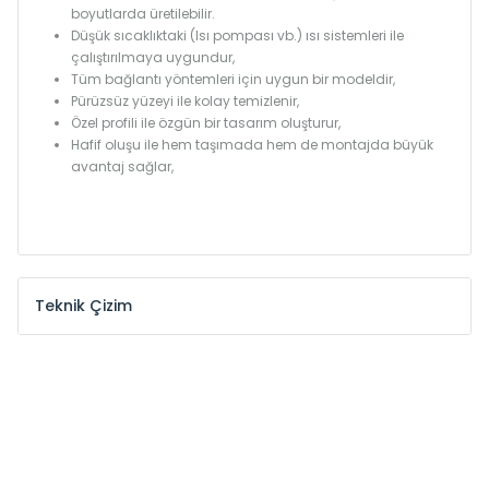
boyutlarda üretilebilir.
Düşük sıcaklıktaki (Isı pompası vb.) ısı sistemleri ile
çalıştırılmaya uygundur,
Tüm bağlantı yöntemleri için uygun bir modeldir,
Pürüzsüz yüzeyi ile kolay temizlenir,
Özel profili ile özgün bir tasarım oluşturur,
Hafif oluşu ile hem taşımada hem de montajda büyük
avantaj sağlar,
Teknik Çizim
Model /
Model
Yükseklik /
Height
Eksenle
Kodu /
Code
(mm)
(mm)
MKE
300
255
MKE
375
330
MKE
450
405