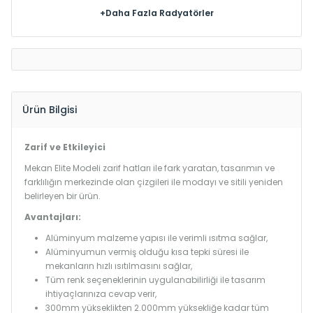
+Daha Fazla Radyatörler
Ürün Bilgisi
Zarif ve Etkileyici
Mekan Elite Modeli zarif hatları ile fark yaratan, tasarımın ve
farklılığın merkezinde olan çizgileri ile modayı ve sitili yeniden
belirleyen bir ürün.
Avantajları:
Alüminyum malzeme yapısı ile verimli ısıtma sağlar,
Alüminyumun vermiş olduğu kısa tepki süresi ile
mekanların hızlı ısıtılmasını sağlar,
Tüm renk seçeneklerinin uygulanabilirliği ile tasarım
ihtiyaçlarınıza cevap verir,
300mm yükseklikten 2.000mm yüksekliğe kadar tüm