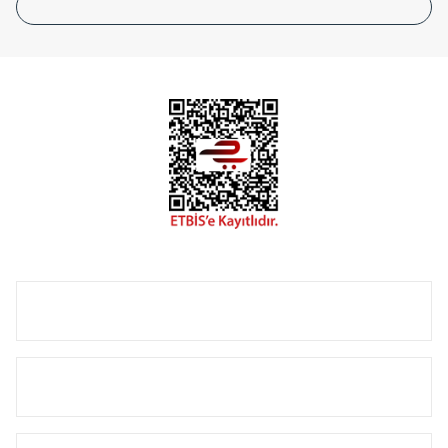
tasarladığınız boyut ve renge göre üretilebilen Radyatör ve
havlupanlarımız mekânlarınıza değer katmaktadır.
Radyal sunmuş olduğu Alüminyum radyatör ve
havlupanların tamamlayıcısı olan vana, montaj aparatı,
termostat, boru gizleme kılıfı gibi aksesuarları ile de özel
çözümler oluşturmaktadır.
Size özel olarak üretilen Radyatör ve havlupan seçerken
yardıma ihtiyacınız olduğunda,
0850 308 08 08
no’lu şirket
hattımızdan bizlere ulaşabilirsiniz.
ÜRÜN GRUPLARI
HIZLI MENÜ