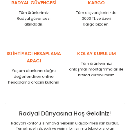
RADYAL GÜVENCESİ
KARGO
MKE
525
480
MKE
600
555
Tüm ürünlerimiz
Tüm alışverişlerinizde
MKE
750
705
Radyal güvencesi
3000 TL ve üzeri
MKE
825
780
altındadır.
kargo bizden.
MKE
900
855
MKE
1000
955
MKE
1250
1205
MKE
1500
1455
ISI İHTİYACI HESAPLAMA
KOLAY KURULUM
MKE
1750
1705
ARACI
Tüm ürünlerimizi
anlaşmalı montaj firmaları ile
Yaşam alanlarını doğru
hızlıca kurabilirsiniz.
değerlendiren online
hesaplama aracını kullanın
Radyal Dünyasına Hoş Geldiniz!
Radyal’i konforlu ısınmaya herkesin ulaşabilmesi için kurduk.
Temelinde hızlı, etkili ve verimli bir ısınma teknolojisi olan