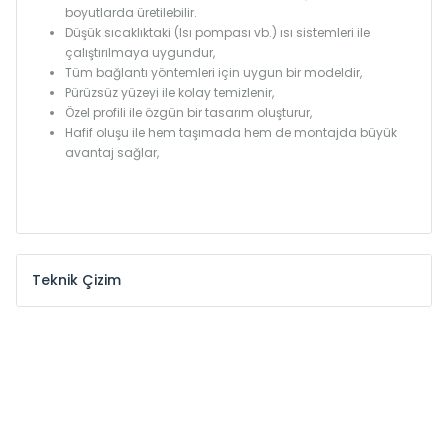
boyutlarda üretilebilir.
Düşük sıcaklıktaki (Isı pompası vb.) ısı sistemleri ile
çalıştırılmaya uygundur,
Tüm bağlantı yöntemleri için uygun bir modeldir,
Pürüzsüz yüzeyi ile kolay temizlenir,
Özel profili ile özgün bir tasarım oluşturur,
Hafif oluşu ile hem taşımada hem de montajda büyük
avantaj sağlar,
Teknik Çizim
Model /
Model
Yükseklik /
Height
Eksenle
Kodu /
Code
(mm)
(mm)
MKE
300
255
MKE
375
330
MKE
450
405