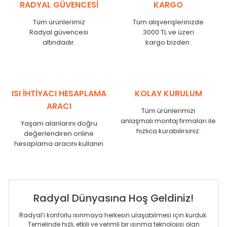
RADYAL GÜVENCESİ
KARGO
MKE
525
480
MKE
600
555
Tüm ürünlerimiz
Tüm alışverişlerinizde
MKE
750
705
Radyal güvencesi
3000 TL ve üzeri
MKE
825
780
altındadır.
kargo bizden.
MKE
900
855
MKE
1000
955
MKE
1250
1205
MKE
1500
1455
ISI İHTİYACI HESAPLAMA
KOLAY KURULUM
MKE
1750
1705
ARACI
Tüm ürünlerimizi
anlaşmalı montaj firmaları ile
Yaşam alanlarını doğru
hızlıca kurabilirsiniz.
değerlendiren online
hesaplama aracını kullanın
Radyal Dünyasına Hoş Geldiniz!
Radyal’i konforlu ısınmaya herkesin ulaşabilmesi için kurduk.
Temelinde hızlı, etkili ve verimli bir ısınma teknolojisi olan