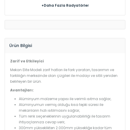
+Daha Fazla Radyatörler
Ürün Bilgisi
Zarif ve Etkileyici
Mekan Elite Modeli zarif hatları ile fark yaratan, tasarımın ve
farklılığın merkezinde olan çizgileri ile modayı ve sitili yeniden
belirleyen bir ürün.
Avantajları:
Alüminyum malzeme yapısı ile verimli ısıtma sağlar,
Alüminyumun vermiş olduğu kısa tepki süresi ile
mekanların hızlı ısıtılmasını sağlar,
Tüm renk seçeneklerinin uygulanabilirliği ile tasarım
ihtiyaçlarınıza cevap verir,
300mm yükseklikten 2.000mm yüksekliğe kadar tüm