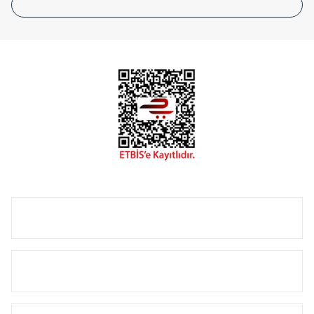
tasarladığınız boyut ve renge göre üretilebilen Radyatör ve
havlupanlarımız mekânlarınıza değer katmaktadır.
Radyal sunmuş olduğu Alüminyum radyatör ve
havlupanların tamamlayıcısı olan vana, montaj aparatı,
termostat, boru gizleme kılıfı gibi aksesuarları ile de özel
çözümler oluşturmaktadır.
Size özel olarak üretilen Radyatör ve havlupan seçerken
yardıma ihtiyacınız olduğunda,
0850 308 08 08
no’lu şirket
hattımızdan bizlere ulaşabilirsiniz.
ÜRÜN GRUPLARI
HIZLI MENÜ