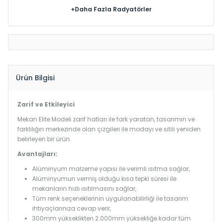
+Daha Fazla Radyatörler
Ürün Bilgisi
Zarif ve Etkileyici
Mekan Elite Modeli zarif hatları ile fark yaratan, tasarımın ve
farklılığın merkezinde olan çizgileri ile modayı ve sitili yeniden
belirleyen bir ürün.
Avantajları:
Alüminyum malzeme yapısı ile verimli ısıtma sağlar,
Alüminyumun vermiş olduğu kısa tepki süresi ile
mekanların hızlı ısıtılmasını sağlar,
Tüm renk seçeneklerinin uygulanabilirliği ile tasarım
ihtiyaçlarınıza cevap verir,
300mm yükseklikten 2.000mm yüksekliğe kadar tüm