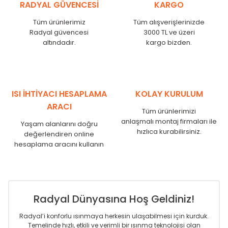
RADYAL GÜVENCESİ
KARGO
MKE
525
480
MKE
600
555
Tüm ürünlerimiz
Tüm alışverişlerinizde
MKE
750
705
Radyal güvencesi
3000 TL ve üzeri
MKE
825
780
altındadır.
kargo bizden.
MKE
900
855
MKE
1000
955
MKE
1250
1205
MKE
1500
1455
ISI İHTİYACI HESAPLAMA
KOLAY KURULUM
MKE
1750
1705
ARACI
Tüm ürünlerimizi
anlaşmalı montaj firmaları ile
Yaşam alanlarını doğru
hızlıca kurabilirsiniz.
değerlendiren online
hesaplama aracını kullanın
Radyal Dünyasına Hoş Geldiniz!
Radyal’i konforlu ısınmaya herkesin ulaşabilmesi için kurduk.
Temelinde hızlı, etkili ve verimli bir ısınma teknolojisi olan