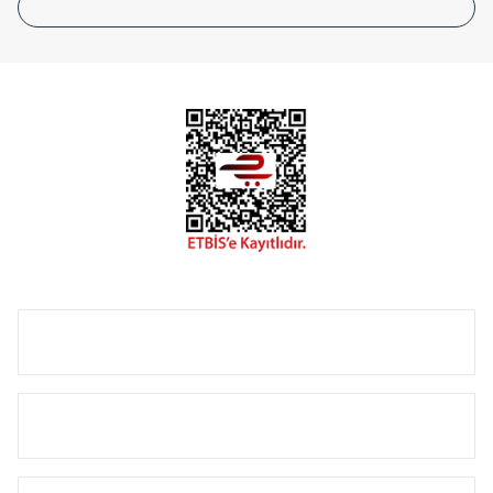
tasarladığınız boyut ve renge göre üretilebilen Radyatör ve
havlupanlarımız mekânlarınıza değer katmaktadır.
Radyal sunmuş olduğu Alüminyum radyatör ve
havlupanların tamamlayıcısı olan vana, montaj aparatı,
termostat, boru gizleme kılıfı gibi aksesuarları ile de özel
çözümler oluşturmaktadır.
Size özel olarak üretilen Radyatör ve havlupan seçerken
yardıma ihtiyacınız olduğunda,
0850 308 08 08
no’lu şirket
hattımızdan bizlere ulaşabilirsiniz.
ÜRÜN GRUPLARI
HIZLI MENÜ