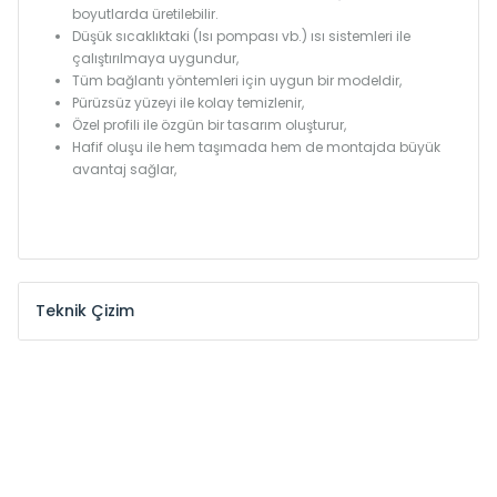
boyutlarda üretilebilir.
Düşük sıcaklıktaki (Isı pompası vb.) ısı sistemleri ile
çalıştırılmaya uygundur,
Tüm bağlantı yöntemleri için uygun bir modeldir,
Pürüzsüz yüzeyi ile kolay temizlenir,
Özel profili ile özgün bir tasarım oluşturur,
Hafif oluşu ile hem taşımada hem de montajda büyük
avantaj sağlar,
Teknik Çizim
Model /
Model
Yükseklik /
Height
Eksenle
Kodu /
Code
(mm)
(mm)
MKE
300
255
MKE
375
330
MKE
450
405