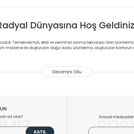
Radyal Dünyasına Hoş Geldiniz
duk. Temelinde hızlı, etkili ve verimli bir ısınma teknolojisi olan ürünlerim
 malzeme ile oluşturulan doğa dostu ürünlerimiz, oluşturulan konforun 
avlupanlar ile önce konforlu ısınmayı, sonrasında mekânlarınız için tü
atör ve havlupan üretimi yapan Radyal, özellikle mimarların ve tasarımcıla
nlerinde sadece tasarımın ön planda olmadığını aynı zamanda kalite ola
sıfır karbon ayak izi hedefiyle üretim yapan Radyal çevreye duyarlı üretim 
ikkat çeken tasarım radyatörlerimiz veülkemizdeki birçok elite projede terci
zin tasarladığınız boyut ve renge göre üretilebilen Radyatör ve havlupanla
LUN
upanların tamamlayıcısı olan vana, montaj aparatı, termostat, boru gizle
yan siz olun!
Sosyal medyadan p
İMİZ
SOS
oluşturmaktadır.
KATIL