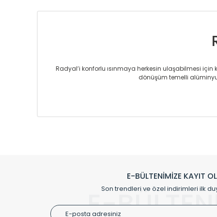
Radyal’i konforlu ısınmaya herkesin ulaşabilmesi için kur
dönüşüm temelli alüminyum
Sizlere sunmakta olduğumuz Alüminyum Radyatör ve H
üretmekteyiz. Son teknoloji ve robotik hatlarıyla rady
Avrupa’ya yapmakta olduğu ihracat ile de ürü
Çevreci ve yeşil enerji yaklaşımlarıyla ve 
Klasik modellerimizin yanında, modern hatları ile de d
önemli farklılıklar yaratmaktadır. Si
E-BÜLTENİMİZE KAYIT O
Radyal sunmuş olduğu Alüminyum radyatör ve havl
Son trendleri ve özel indirimleri ilk du
E-BÜLTEN