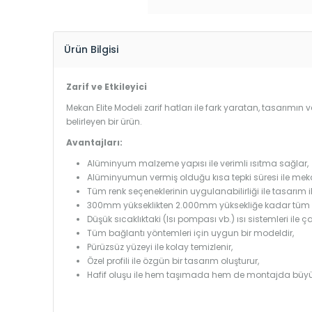
Ürün Bilgisi
Zarif ve Etkileyici
Mekan Elite Modeli zarif hatları ile fark yaratan, tasarımın v
belirleyen bir ürün.
Avantajları:
Alüminyum malzeme yapısı ile verimli ısıtma sağlar,
Alüminyumun vermiş olduğu kısa tepki süresi ile mekanl
Tüm renk seçeneklerinin uygulanabilirliği ile tasarım i
300mm yükseklikten 2.000mm yüksekliğe kadar tüm boy
Düşük sıcaklıktaki (Isı pompası vb.) ısı sistemleri ile 
Tüm bağlantı yöntemleri için uygun bir modeldir,
Pürüzsüz yüzeyi ile kolay temizlenir,
Özel profili ile özgün bir tasarım oluşturur,
Hafif oluşu ile hem taşımada hem de montajda büyü