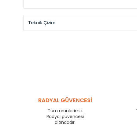
Teknik Çizim
Model /
Model
Yükseklik /
Height
Kodu /
Code
(mm)
MKE
300
MKE
375
MKE
450
MKE
525
MKE
600
MKE
750
MKE
825
RADYAL GÜVENCESİ
MKE
900
Tüm ürünlerimiz
MKE
1000
Radyal güvencesi
MKE
1250
altındadır.
MKE
1500
MKE
1750