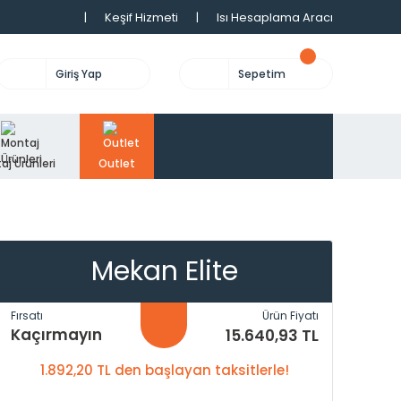
|
Keşif Hizmeti
|
Isı Hesaplama Aracı
Giriş Yap
Sepetim
aj Ürünleri
Outlet
Mekan Elite
Fırsatı
Ürün Fiyatı
Kaçırmayın
15.640,93 TL
1.892,20 TL den başlayan taksitlerle!