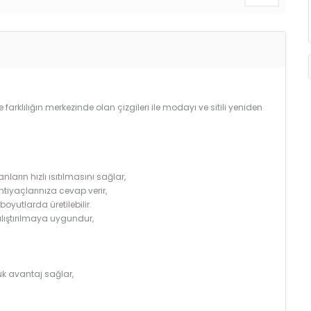
e farklılığın merkezinde olan çizgileri ile modayı ve sitili yeniden
arın hızlı ısıtılmasını sağlar,
htiyaçlarınıza cevap verir,
utlarda üretilebilir.
çalıştırılmaya uygundur,
k avantaj sağlar,