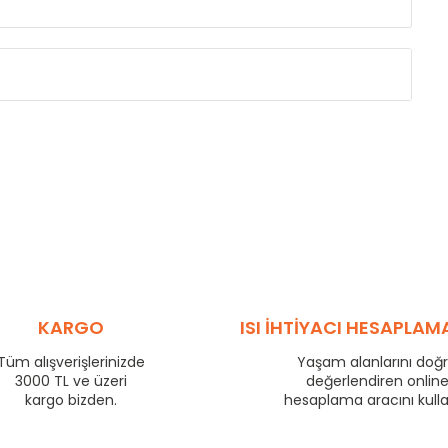
Eksenler Arası /
Centres
Isıl Güç /
Power
∆T 60 (90/ 70-20 
(mm)
(Kcal/h)
255
36
330
43
405
50
480
57
555
64
705
77
780
83
KARGO
ISI İHTİYACI HESAPLAM
855
89
Tüm alışverişlerinizde
Yaşam alanlarını doğ
955
97
3000 TL ve üzeri
değerlendiren onlin
1205
116
kargo bizden.
hesaplama aracını kull
1455
134
1705
151