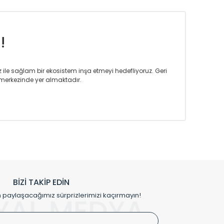
!
iz ile sağlam bir ekosistem inşa etmeyi hedefliyoruz. Geri
merkezinde yer almaktadır.
m tasarım ihtiyaçlarınızı da karşılayacak çözümleri
rın tercih ettiği bir marka olmaktan gurur duymaktadır.
rak ta en üst seviyede olduğunu göstermiştir.
prensipleriyle sektörüne öncülük etmektedir.
h edilmekte, mimarların kişiselleştirilmiş çözümlerinde
rımız mekânlarınıza değer katmaktadır.
BİZİ TAKİP EDİN
me kılıfı gibi aksesuarları ile de özel çözümler
aylaşacağımız sürprizlerimizi kaçırmayın!
YAL MEDYA