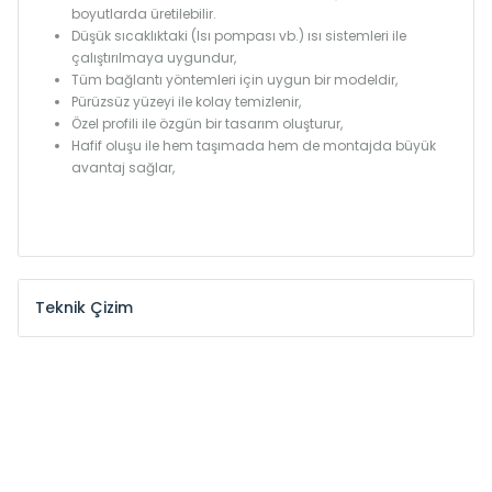
boyutlarda üretilebilir.
Düşük sıcaklıktaki (Isı pompası vb.) ısı sistemleri ile
çalıştırılmaya uygundur,
Tüm bağlantı yöntemleri için uygun bir modeldir,
Pürüzsüz yüzeyi ile kolay temizlenir,
Özel profili ile özgün bir tasarım oluşturur,
Hafif oluşu ile hem taşımada hem de montajda büyük
avantaj sağlar,
Teknik Çizim
Model /
Model
Yükseklik /
Height
Eksenle
Kodu /
Code
(mm)
(mm)
MKE
300
255
MKE
375
330
MKE
450
405