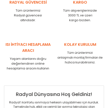
RADYAL GÜVENCESİ
KARGO
MKE
525
480
MKE
600
555
Tüm ürünlerimiz
Tüm alışverişlerinizde
MKE
750
705
Radyal güvencesi
3000 TL ve üzeri
MKE
825
780
altındadır.
kargo bizden.
MKE
900
855
MKE
1000
955
MKE
1250
1205
MKE
1500
1455
ISI İHTİYACI HESAPLAMA
KOLAY KURULUM
MKE
1750
1705
ARACI
Tüm ürünlerimizi
anlaşmalı montaj firmaları ile
Yaşam alanlarını doğru
hızlıca kurabilirsiniz.
değerlendiren online
hesaplama aracını kullanın
Radyal Dünyasına Hoş Geldiniz!
Radyal’i konforlu ısınmaya herkesin ulaşabilmesi için kurduk.
Temelinde hızlı, etkili ve verimli bir ısınma teknolojisi olan