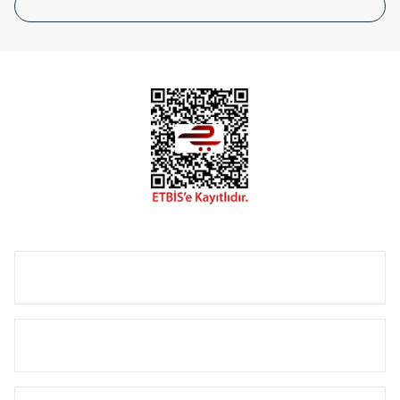
tasarladığınız boyut ve renge göre üretilebilen Radyatör ve
havlupanlarımız mekânlarınıza değer katmaktadır.
Radyal sunmuş olduğu Alüminyum radyatör ve
havlupanların tamamlayıcısı olan vana, montaj aparatı,
termostat, boru gizleme kılıfı gibi aksesuarları ile de özel
çözümler oluşturmaktadır.
Size özel olarak üretilen Radyatör ve havlupan seçerken
yardıma ihtiyacınız olduğunda,
0850 308 08 08
no’lu şirket
hattımızdan bizlere ulaşabilirsiniz.
ÜRÜN GRUPLARI
HIZLI MENÜ