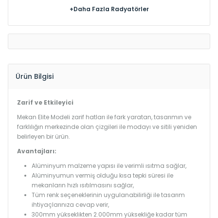
+Daha Fazla Radyatörler
Ürün Bilgisi
Zarif ve Etkileyici
Mekan Elite Modeli zarif hatları ile fark yaratan, tasarımın ve
farklılığın merkezinde olan çizgileri ile modayı ve sitili yeniden
belirleyen bir ürün.
Avantajları:
Alüminyum malzeme yapısı ile verimli ısıtma sağlar,
Alüminyumun vermiş olduğu kısa tepki süresi ile
mekanların hızlı ısıtılmasını sağlar,
Tüm renk seçeneklerinin uygulanabilirliği ile tasarım
ihtiyaçlarınıza cevap verir,
300mm yükseklikten 2.000mm yüksekliğe kadar tüm