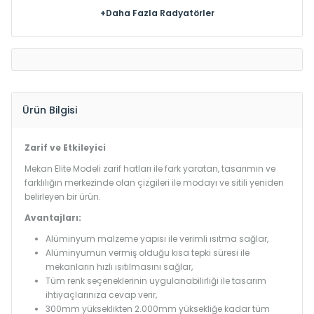
+Daha Fazla Radyatörler
Ürün Bilgisi
Zarif ve Etkileyici
Mekan Elite Modeli zarif hatları ile fark yaratan, tasarımın ve
farklılığın merkezinde olan çizgileri ile modayı ve sitili yeniden
belirleyen bir ürün.
Avantajları:
Alüminyum malzeme yapısı ile verimli ısıtma sağlar,
Alüminyumun vermiş olduğu kısa tepki süresi ile
mekanların hızlı ısıtılmasını sağlar,
Tüm renk seçeneklerinin uygulanabilirliği ile tasarım
ihtiyaçlarınıza cevap verir,
300mm yükseklikten 2.000mm yüksekliğe kadar tüm