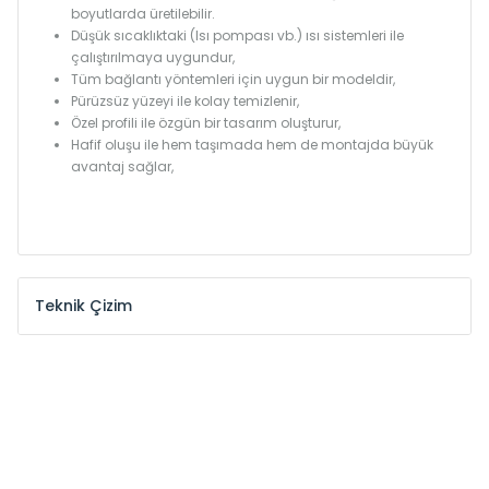
boyutlarda üretilebilir.
Düşük sıcaklıktaki (Isı pompası vb.) ısı sistemleri ile
çalıştırılmaya uygundur,
Tüm bağlantı yöntemleri için uygun bir modeldir,
Pürüzsüz yüzeyi ile kolay temizlenir,
Özel profili ile özgün bir tasarım oluşturur,
Hafif oluşu ile hem taşımada hem de montajda büyük
avantaj sağlar,
Teknik Çizim
Model /
Model
Yükseklik /
Height
Eksenle
Kodu /
Code
(mm)
(mm)
MKE
300
255
MKE
375
330
MKE
450
405