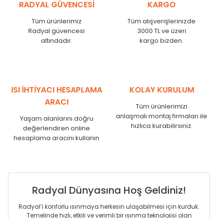
RADYAL GÜVENCESİ
KARGO
MKE
525
480
MKE
600
555
Tüm ürünlerimiz
Tüm alışverişlerinizde
MKE
750
705
Radyal güvencesi
3000 TL ve üzeri
MKE
825
780
altındadır.
kargo bizden.
MKE
900
855
MKE
1000
955
MKE
1250
1205
MKE
1500
1455
ISI İHTİYACI HESAPLAMA
KOLAY KURULUM
MKE
1750
1705
ARACI
Tüm ürünlerimizi
anlaşmalı montaj firmaları ile
Yaşam alanlarını doğru
hızlıca kurabilirsiniz.
değerlendiren online
hesaplama aracını kullanın
Radyal Dünyasına Hoş Geldiniz!
Radyal’i konforlu ısınmaya herkesin ulaşabilmesi için kurduk.
Temelinde hızlı, etkili ve verimli bir ısınma teknolojisi olan