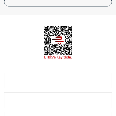
tasarladığınız boyut ve renge göre üretilebilen Radyatör ve
havlupanlarımız mekânlarınıza değer katmaktadır.
Radyal sunmuş olduğu Alüminyum radyatör ve
havlupanların tamamlayıcısı olan vana, montaj aparatı,
termostat, boru gizleme kılıfı gibi aksesuarları ile de özel
çözümler oluşturmaktadır.
Size özel olarak üretilen Radyatör ve havlupan seçerken
yardıma ihtiyacınız olduğunda,
0850 308 08 08
no’lu şirket
hattımızdan bizlere ulaşabilirsiniz.
ÜRÜN GRUPLARI
HIZLI MENÜ