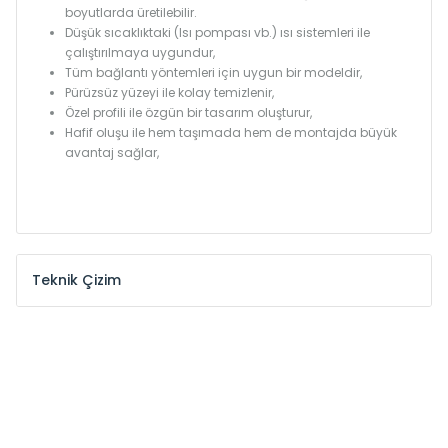
boyutlarda üretilebilir.
Düşük sıcaklıktaki (Isı pompası vb.) ısı sistemleri ile
çalıştırılmaya uygundur,
Tüm bağlantı yöntemleri için uygun bir modeldir,
Pürüzsüz yüzeyi ile kolay temizlenir,
Özel profili ile özgün bir tasarım oluşturur,
Hafif oluşu ile hem taşımada hem de montajda büyük
avantaj sağlar,
Teknik Çizim
Model /
Model
Yükseklik /
Height
Eksenle
Kodu /
Code
(mm)
(mm)
MKE
300
255
MKE
375
330
MKE
450
405