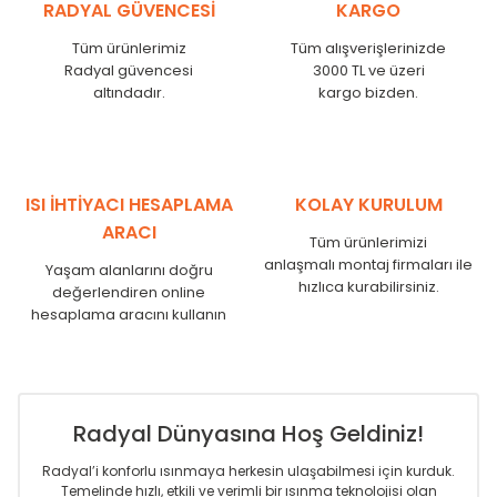
RADYAL GÜVENCESİ
KARGO
MKE
525
480
MKE
600
555
Tüm ürünlerimiz
Tüm alışverişlerinizde
MKE
750
705
Radyal güvencesi
3000 TL ve üzeri
MKE
825
780
altındadır.
kargo bizden.
MKE
900
855
MKE
1000
955
MKE
1250
1205
MKE
1500
1455
ISI İHTİYACI HESAPLAMA
KOLAY KURULUM
MKE
1750
1705
ARACI
Tüm ürünlerimizi
anlaşmalı montaj firmaları ile
Yaşam alanlarını doğru
hızlıca kurabilirsiniz.
değerlendiren online
hesaplama aracını kullanın
Radyal Dünyasına Hoş Geldiniz!
Radyal’i konforlu ısınmaya herkesin ulaşabilmesi için kurduk.
Temelinde hızlı, etkili ve verimli bir ısınma teknolojisi olan