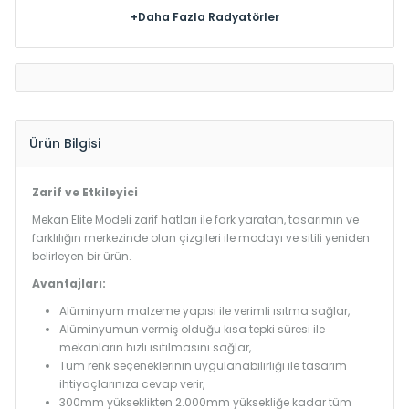
+Daha Fazla Radyatörler
Ürün Bilgisi
Zarif ve Etkileyici
Mekan Elite Modeli zarif hatları ile fark yaratan, tasarımın ve
farklılığın merkezinde olan çizgileri ile modayı ve sitili yeniden
belirleyen bir ürün.
Avantajları:
Alüminyum malzeme yapısı ile verimli ısıtma sağlar,
Alüminyumun vermiş olduğu kısa tepki süresi ile
mekanların hızlı ısıtılmasını sağlar,
Tüm renk seçeneklerinin uygulanabilirliği ile tasarım
ihtiyaçlarınıza cevap verir,
300mm yükseklikten 2.000mm yüksekliğe kadar tüm