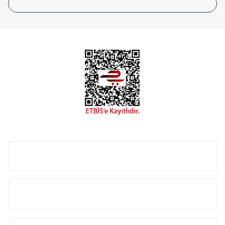
tasarladığınız boyut ve renge göre üretilebilen Radyatör ve
havlupanlarımız mekânlarınıza değer katmaktadır.
Radyal sunmuş olduğu Alüminyum radyatör ve
havlupanların tamamlayıcısı olan vana, montaj aparatı,
termostat, boru gizleme kılıfı gibi aksesuarları ile de özel
çözümler oluşturmaktadır.
Size özel olarak üretilen Radyatör ve havlupan seçerken
yardıma ihtiyacınız olduğunda,
0850 308 08 08
no’lu şirket
hattımızdan bizlere ulaşabilirsiniz.
ÜRÜN GRUPLARI
HIZLI MENÜ