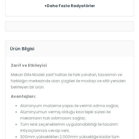
+Daha Fazla Radyatörler
Ürün Bilgisi
Zarif ve Etkileyici
Mekan Elite Modeli zarif hatları ile fark yaratan, tasarımın ve
farklılığın merkezinde olan çizgileri ile modayı ve sitili yeniden
belirleyen bir ürün.
Avantajları:
Alüminyum malzeme yapısı ile verimli ısıtma sağlar,
Alüminyumun vermiş olduğu kısa tepki süresi ile
mekanların hızlı ısıtılmasını sağlar,
Tüm renk seçeneklerinin uygulanabilirliği ile tasarım
ihtiyaçlarınıza cevap verir,
300mm yükseklikten 2.000mm yüksekliğe kadar tüm