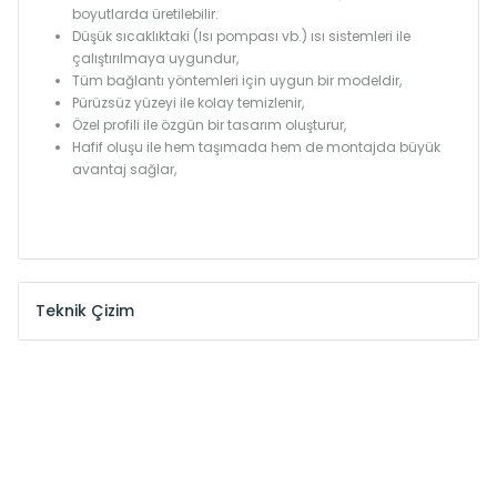
boyutlarda üretilebilir.
Düşük sıcaklıktaki (Isı pompası vb.) ısı sistemleri ile
çalıştırılmaya uygundur,
Tüm bağlantı yöntemleri için uygun bir modeldir,
Pürüzsüz yüzeyi ile kolay temizlenir,
Özel profili ile özgün bir tasarım oluşturur,
Hafif oluşu ile hem taşımada hem de montajda büyük
avantaj sağlar,
Teknik Çizim
Model /
Model
Yükseklik /
Height
Eksenle
Kodu /
Code
(mm)
(mm)
MKE
300
255
MKE
375
330
MKE
450
405