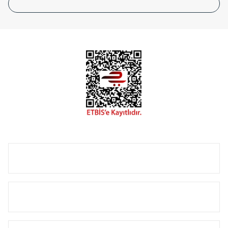
tasarladığınız boyut ve renge göre üretilebilen Radyatör ve
havlupanlarımız mekânlarınıza değer katmaktadır.
Radyal sunmuş olduğu Alüminyum radyatör ve
havlupanların tamamlayıcısı olan vana, montaj aparatı,
termostat, boru gizleme kılıfı gibi aksesuarları ile de özel
çözümler oluşturmaktadır.
Size özel olarak üretilen Radyatör ve havlupan seçerken
yardıma ihtiyacınız olduğunda,
0850 308 08 08
no’lu şirket
hattımızdan bizlere ulaşabilirsiniz.
ÜRÜN GRUPLARI
HIZLI MENÜ