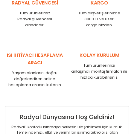
RADYAL GÜVENCESİ
KARGO
MKE
525
480
MKE
600
555
Tüm ürünlerimiz
Tüm alışverişlerinizde
MKE
750
705
Radyal güvencesi
3000 TL ve üzeri
MKE
825
780
altındadır.
kargo bizden.
MKE
900
855
MKE
1000
955
MKE
1250
1205
MKE
1500
1455
ISI İHTİYACI HESAPLAMA
KOLAY KURULUM
MKE
1750
1705
ARACI
Tüm ürünlerimizi
anlaşmalı montaj firmaları ile
Yaşam alanlarını doğru
hızlıca kurabilirsiniz.
değerlendiren online
hesaplama aracını kullanın
Radyal Dünyasına Hoş Geldiniz!
Radyal’i konforlu ısınmaya herkesin ulaşabilmesi için kurduk.
Temelinde hızlı, etkili ve verimli bir ısınma teknolojisi olan