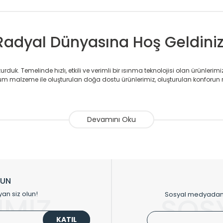
Radyal Dünyasına Hoş Geldiniz
duk. Temelinde hızlı, etkili ve verimli bir ısınma teknolojisi olan ürünlerim
 malzeme ile oluşturulan doğa dostu ürünlerimiz, oluşturulan konforun 
avlupanlar ile önce konforlu ısınmayı, sonrasında mekânlarınız için tü
atör ve havlupan üretimi yapan Radyal, özellikle mimarların ve tasarımcıla
nlerinde sadece tasarımın ön planda olmadığını aynı zamanda kalite ola
sıfır karbon ayak izi hedefiyle üretim yapan Radyal çevreye duyarlı üretim 
ikkat çeken tasarım radyatörlerimiz veülkemizdeki birçok elite projede terci
zin tasarladığınız boyut ve renge göre üretilebilen Radyatör ve havlupanla
LUN
upanların tamamlayıcısı olan vana, montaj aparatı, termostat, boru gizle
yan siz olun!
Sosyal medyadan p
İMİZ
SOS
oluşturmaktadır.
KATIL