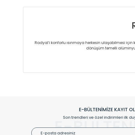
Radyal’i konforlu ısınmaya herkesin ulaşabilmesi için kur
dönüşüm temelli alüminyum
Sizlere sunmakta olduğumuz Alüminyum Radyatör ve H
üretmekteyiz. Son teknoloji ve robotik hatlarıyla rady
Avrupa’ya yapmakta olduğu ihracat ile de ürü
Çevreci ve yeşil enerji yaklaşımlarıyla ve 
Klasik modellerimizin yanında, modern hatları ile de d
önemli farklılıklar yaratmaktadır. Si
E-BÜLTENİMİZE KAYIT O
Radyal sunmuş olduğu Alüminyum radyatör ve havl
Son trendleri ve özel indirimleri ilk du
E-BÜLTEN