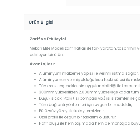
Ürün Bilgisi
Zarif ve Etkileyici
Mekan Elite Modeli zarif hatları ile fark yaratan, tasarımın v
belirleyen bir ürün.
Avantajları:
Alüminyum malzeme yapısı ile verimli ısıtma sağlar,
Alüminyumun vermiş olduğu kısa tepki süresi ile mekanl
Tüm renk seçeneklerinin uygulanabilirliği ile tasarım i
300mm yükseklikten 2.000mm yüksekliğe kadar tüm boy
Düşük sıcaklıktaki (Isı pompası vb.) ısı sistemleri ile 
Tüm bağlantı yöntemleri için uygun bir modeldir,
Pürüzsüz yüzeyi ile kolay temizlenir,
Özel profili ile özgün bir tasarım oluşturur,
Hafif oluşu ile hem taşımada hem de montajda büyü