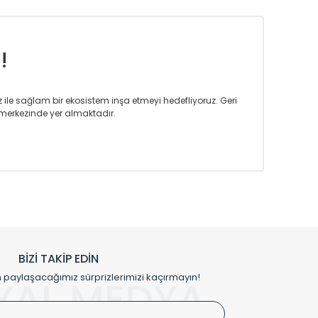
!
iz ile sağlam bir ekosistem inşa etmeyi hedefliyoruz. Geri
merkezinde yer almaktadır.
m tasarım ihtiyaçlarınızı da karşılayacak çözümleri
rın tercih ettiği bir marka olmaktan gurur duymaktadır.
rak ta en üst seviyede olduğunu göstermiştir.
prensipleriyle sektörüne öncülük etmektedir.
h edilmekte, mimarların kişiselleştirilmiş çözümlerinde
rımız mekânlarınıza değer katmaktadır.
BİZİ TAKİP EDİN
me kılıfı gibi aksesuarları ile de özel çözümler
aylaşacağımız sürprizlerimizi kaçırmayın!
YAL MEDYA