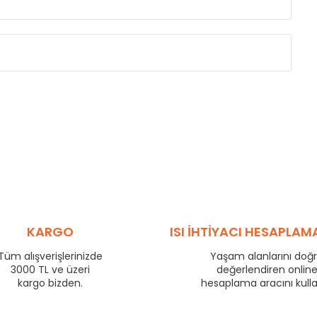
Eksenler Arası /
Centres
Isıl Güç /
Power
∆T 60 (90/ 70-20 
(mm)
(Kcal/h)
255
36
330
43
405
50
480
57
555
64
705
77
780
83
KARGO
ISI İHTİYACI HESAPLAM
855
89
Tüm alışverişlerinizde
Yaşam alanlarını doğ
955
97
3000 TL ve üzeri
değerlendiren onlin
1205
116
kargo bizden.
hesaplama aracını kull
1455
134
1705
151