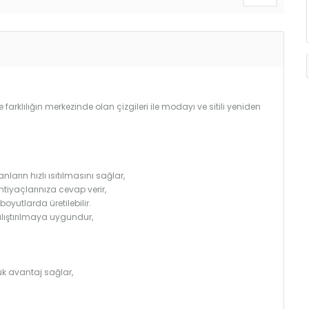
e farklılığın merkezinde olan çizgileri ile modayı ve sitili yeniden
arın hızlı ısıtılmasını sağlar,
htiyaçlarınıza cevap verir,
utlarda üretilebilir.
çalıştırılmaya uygundur,
k avantaj sağlar,