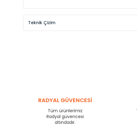
Teknik Çizim
Model /
Model
Yükseklik /
Height
Kodu /
Code
(mm)
MKE
300
MKE
375
MKE
450
MKE
525
MKE
600
MKE
750
MKE
825
RADYAL GÜVENCESİ
MKE
900
Tüm ürünlerimiz
MKE
1000
Radyal güvencesi
MKE
1250
altındadır.
MKE
1500
MKE
1750