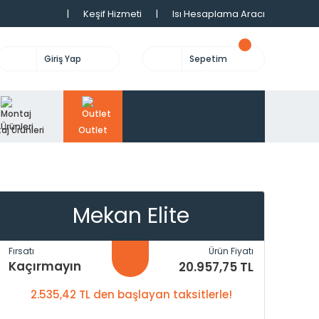
|
Keşif Hizmeti
|
Isı Hesaplama Aracı
Giriş Yap
Sepetim
aj Ürünleri
Outlet
Mekan Elite
Fırsatı
Ürün Fiyatı
Kaçırmayın
20.957,75 TL
2.535,42 TL den başlayan taksitlerle!