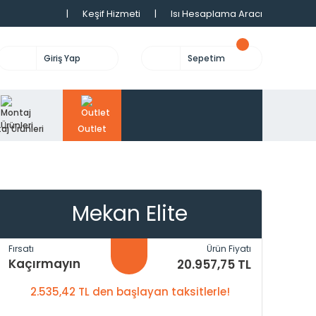
|
Keşif Hizmeti
|
Isı Hesaplama Aracı
Giriş Yap
Sepetim
aj Ürünleri
Outlet
Mekan Elite
Fırsatı
Ürün Fiyatı
Kaçırmayın
20.957,75 TL
2.535,42 TL den başlayan taksitlerle!