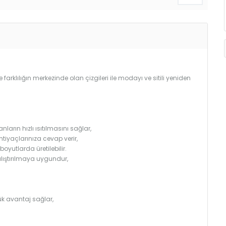
e farklılığın merkezinde olan çizgileri ile modayı ve sitili yeniden
arın hızlı ısıtılmasını sağlar,
htiyaçlarınıza cevap verir,
utlarda üretilebilir.
çalıştırılmaya uygundur,
k avantaj sağlar,