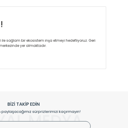
!
iz ile sağlam bir ekosistem inşa etmeyi hedefliyoruz. Geri
merkezinde yer almaktadır.
m tasarım ihtiyaçlarınızı da karşılayacak çözümleri
rın tercih ettiği bir marka olmaktan gurur duymaktadır.
rak ta en üst seviyede olduğunu göstermiştir.
prensipleriyle sektörüne öncülük etmektedir.
h edilmekte, mimarların kişiselleştirilmiş çözümlerinde
rımız mekânlarınıza değer katmaktadır.
BİZİ TAKİP EDİN
me kılıfı gibi aksesuarları ile de özel çözümler
aylaşacağımız sürprizlerimizi kaçırmayın!
YAL MEDYA