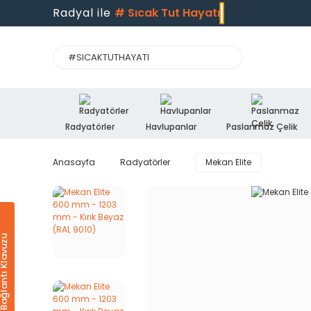
Radyal ile
#
Sıcak Tut Hayatı
Radyatörler
Havlupanlar
Paslanmaz Çelik
Anasayfa
Radyatörler
Mekan Elite
Ürün & Bağlantı Klavuzu