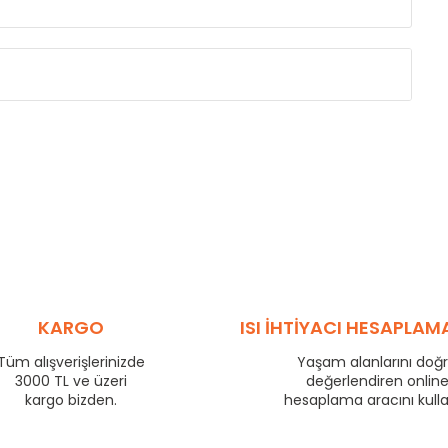
Eksenler Arası /
Centres
Isıl Güç /
Power
∆T 60 (90/ 70-20 
(mm)
(Kcal/h)
255
36
330
43
405
50
480
57
555
64
705
77
780
83
KARGO
ISI İHTİYACI HESAPLAM
855
89
Tüm alışverişlerinizde
Yaşam alanlarını doğ
955
97
3000 TL ve üzeri
değerlendiren onlin
1205
116
kargo bizden.
hesaplama aracını kull
1455
134
1705
151