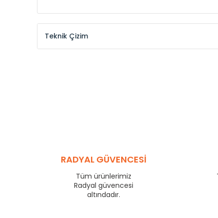
Teknik Çizim
Model /
Model
Yükseklik /
Height
Kodu /
Code
(mm)
MKE
300
MKE
375
MKE
450
MKE
525
MKE
600
MKE
750
MKE
825
RADYAL GÜVENCESİ
MKE
900
Tüm ürünlerimiz
MKE
1000
Radyal güvencesi
MKE
1250
altındadır.
MKE
1500
MKE
1750