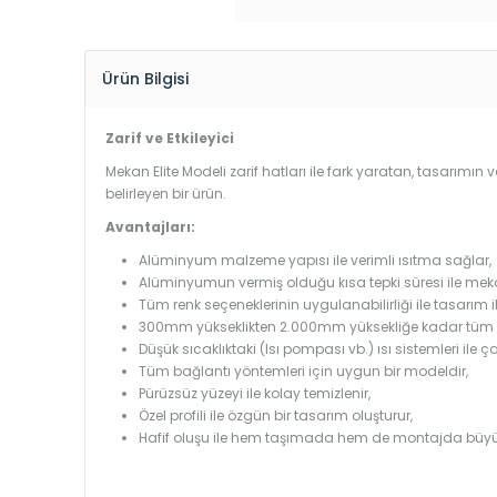
Ürün Bilgisi
Zarif ve Etkileyici
Mekan Elite Modeli zarif hatları ile fark yaratan, tasarımın v
belirleyen bir ürün.
Avantajları:
Alüminyum malzeme yapısı ile verimli ısıtma sağlar,
Alüminyumun vermiş olduğu kısa tepki süresi ile mekanl
Tüm renk seçeneklerinin uygulanabilirliği ile tasarım i
300mm yükseklikten 2.000mm yüksekliğe kadar tüm boy
Düşük sıcaklıktaki (Isı pompası vb.) ısı sistemleri ile 
Tüm bağlantı yöntemleri için uygun bir modeldir,
Pürüzsüz yüzeyi ile kolay temizlenir,
Özel profili ile özgün bir tasarım oluşturur,
Hafif oluşu ile hem taşımada hem de montajda büyü