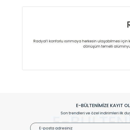
Radyal’i konforlu ısınmaya herkesin ulaşabilmesi için kur
dönüşüm temelli alüminyum
Sizlere sunmakta olduğumuz Alüminyum Radyatör ve H
üretmekteyiz. Son teknoloji ve robotik hatlarıyla rady
Avrupa’ya yapmakta olduğu ihracat ile de ürü
Çevreci ve yeşil enerji yaklaşımlarıyla ve 
Klasik modellerimizin yanında, modern hatları ile de d
önemli farklılıklar yaratmaktadır. Si
E-BÜLTENİMİZE KAYIT O
Radyal sunmuş olduğu Alüminyum radyatör ve havl
Son trendleri ve özel indirimleri ilk du
E-BÜLTEN