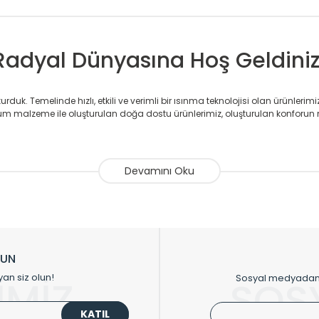
Radyal Dünyasına Hoş Geldiniz
duk. Temelinde hızlı, etkili ve verimli bir ısınma teknolojisi olan ürünlerim
 malzeme ile oluşturulan doğa dostu ürünlerimiz, oluşturulan konforun 
avlupanlar ile önce konforlu ısınmayı, sonrasında mekânlarınız için tü
atör ve havlupan üretimi yapan Radyal, özellikle mimarların ve tasarımcıla
nlerinde sadece tasarımın ön planda olmadığını aynı zamanda kalite ola
sıfır karbon ayak izi hedefiyle üretim yapan Radyal çevreye duyarlı üretim 
ikkat çeken tasarım radyatörlerimiz veülkemizdeki birçok elite projede terci
zin tasarladığınız boyut ve renge göre üretilebilen Radyatör ve havlupanla
LUN
upanların tamamlayıcısı olan vana, montaj aparatı, termostat, boru gizle
yan siz olun!
Sosyal medyadan p
İMİZ
SOS
oluşturmaktadır.
KATIL