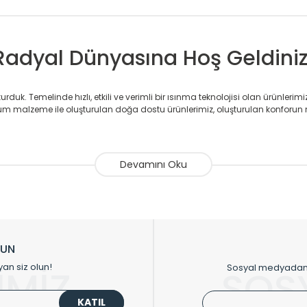
Radyal Dünyasına Hoş Geldiniz
duk. Temelinde hızlı, etkili ve verimli bir ısınma teknolojisi olan ürünlerim
 malzeme ile oluşturulan doğa dostu ürünlerimiz, oluşturulan konforun 
avlupanlar ile önce konforlu ısınmayı, sonrasında mekânlarınız için tü
atör ve havlupan üretimi yapan Radyal, özellikle mimarların ve tasarımcıla
nlerinde sadece tasarımın ön planda olmadığını aynı zamanda kalite ola
sıfır karbon ayak izi hedefiyle üretim yapan Radyal çevreye duyarlı üretim 
ikkat çeken tasarım radyatörlerimiz veülkemizdeki birçok elite projede terci
zin tasarladığınız boyut ve renge göre üretilebilen Radyatör ve havlupanla
LUN
upanların tamamlayıcısı olan vana, montaj aparatı, termostat, boru gizle
yan siz olun!
Sosyal medyadan p
İMİZ
SOS
oluşturmaktadır.
KATIL