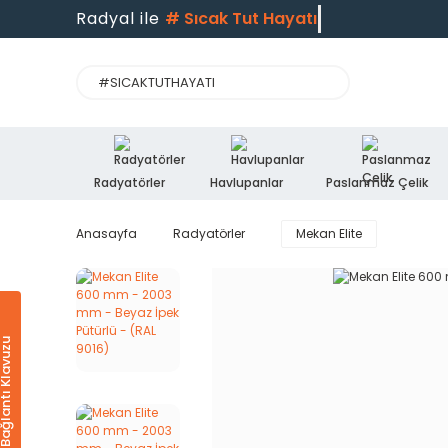
Radyal ile
#
Sıcak Tut Hayatı
Radyatörler
Havlupanlar
Paslanmaz Çelik
Anasayfa
Radyatörler
Mekan Elite
Ürün & Bağlantı Klavuzu