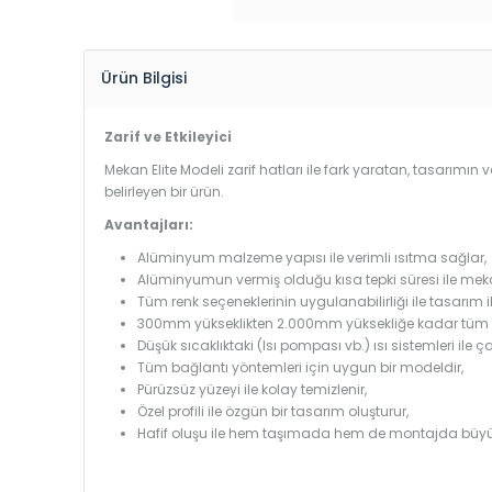
Ürün Bilgisi
Zarif ve Etkileyici
Mekan Elite Modeli zarif hatları ile fark yaratan, tasarımın v
belirleyen bir ürün.
Avantajları:
Alüminyum malzeme yapısı ile verimli ısıtma sağlar,
Alüminyumun vermiş olduğu kısa tepki süresi ile mekanl
Tüm renk seçeneklerinin uygulanabilirliği ile tasarım i
300mm yükseklikten 2.000mm yüksekliğe kadar tüm boy
Düşük sıcaklıktaki (Isı pompası vb.) ısı sistemleri ile 
Tüm bağlantı yöntemleri için uygun bir modeldir,
Pürüzsüz yüzeyi ile kolay temizlenir,
Özel profili ile özgün bir tasarım oluşturur,
Hafif oluşu ile hem taşımada hem de montajda büyü