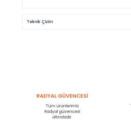
Teknik Çizim
Model /
Model
Yükseklik /
Height
Kodu /
Code
(mm)
MKE
300
MKE
375
MKE
450
MKE
525
MKE
600
MKE
750
MKE
825
RADYAL GÜVENCESİ
MKE
900
Tüm ürünlerimiz
MKE
1000
Radyal güvencesi
MKE
1250
altındadır.
MKE
1500
MKE
1750