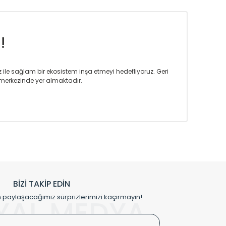
!
iz ile sağlam bir ekosistem inşa etmeyi hedefliyoruz. Geri
merkezinde yer almaktadır.
m tasarım ihtiyaçlarınızı da karşılayacak çözümleri
rın tercih ettiği bir marka olmaktan gurur duymaktadır.
rak ta en üst seviyede olduğunu göstermiştir.
prensipleriyle sektörüne öncülük etmektedir.
h edilmekte, mimarların kişiselleştirilmiş çözümlerinde
rımız mekânlarınıza değer katmaktadır.
BİZİ TAKİP EDİN
me kılıfı gibi aksesuarları ile de özel çözümler
aylaşacağımız sürprizlerimizi kaçırmayın!
YAL MEDYA