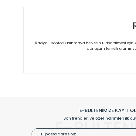
Radyal’i konforlu ısınmaya herkesin ulaşabilmesi için kur
dönüşüm temelli alüminyum
Sizlere sunmakta olduğumuz Alüminyum Radyatör ve H
üretmekteyiz. Son teknoloji ve robotik hatlarıyla rady
Avrupa’ya yapmakta olduğu ihracat ile de ürü
Çevreci ve yeşil enerji yaklaşımlarıyla ve 
Klasik modellerimizin yanında, modern hatları ile de d
önemli farklılıklar yaratmaktadır. Si
E-BÜLTENİMİZE KAYIT O
Radyal sunmuş olduğu Alüminyum radyatör ve havl
Son trendleri ve özel indirimleri ilk du
E-BÜLTEN