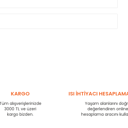
Eksenler Arası /
Centres
Isıl Güç /
Power
∆T 60 (90/ 70-20 
(mm)
(Kcal/h)
255
36
330
43
405
50
480
57
555
64
705
77
780
83
KARGO
ISI İHTİYACI HESAPLAM
855
89
Tüm alışverişlerinizde
Yaşam alanlarını doğ
955
97
3000 TL ve üzeri
değerlendiren onlin
1205
116
kargo bizden.
hesaplama aracını kull
1455
134
1705
151