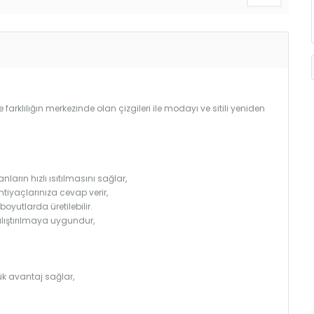
e farklılığın merkezinde olan çizgileri ile modayı ve sitili yeniden
arın hızlı ısıtılmasını sağlar,
htiyaçlarınıza cevap verir,
utlarda üretilebilir.
çalıştırılmaya uygundur,
k avantaj sağlar,