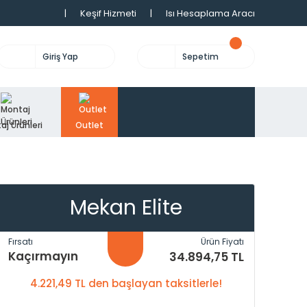
|
Keşif Hizmeti
|
Isı Hesaplama Aracı
Giriş Yap
Sepetim
aj Ürünleri
Outlet
Mekan Elite
Fırsatı
Ürün Fiyatı
Kaçırmayın
34.894,75 TL
4.221,49 TL den başlayan taksitlerle!