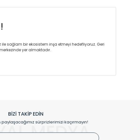
!
iz ile sağlam bir ekosistem inşa etmeyi hedefliyoruz. Geri
merkezinde yer almaktadır.
m tasarım ihtiyaçlarınızı da karşılayacak çözümleri
rın tercih ettiği bir marka olmaktan gurur duymaktadır.
rak ta en üst seviyede olduğunu göstermiştir.
prensipleriyle sektörüne öncülük etmektedir.
h edilmekte, mimarların kişiselleştirilmiş çözümlerinde
rımız mekânlarınıza değer katmaktadır.
BİZİ TAKİP EDİN
me kılıfı gibi aksesuarları ile de özel çözümler
aylaşacağımız sürprizlerimizi kaçırmayın!
YAL MEDYA