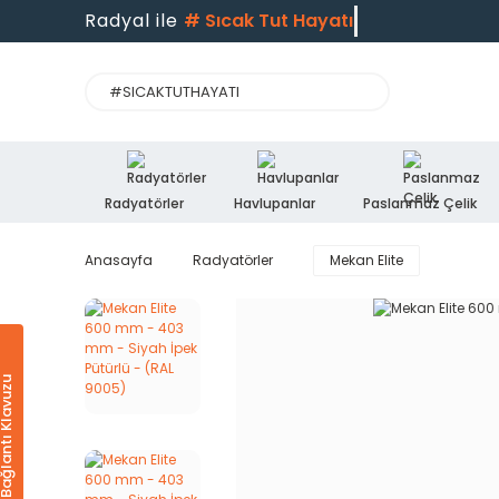
Radyal ile
#
Sıcak Tut Hayatı
Radyatörler
Havlupanlar
Paslanmaz Çelik
Anasayfa
Radyatörler
Mekan Elite
Ürün & Bağlantı Klavuzu