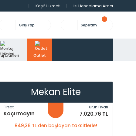
|
Keşif Hizmeti
|
Isı Hesaplama Aracı
Giriş Yap
Sepetim
aj Ürünleri
Outlet
Mekan Elite
Fırsatı
Ürün Fiyatı
Kaçırmayın
7.020,76 TL
849,36 TL den başlayan taksitlerle!