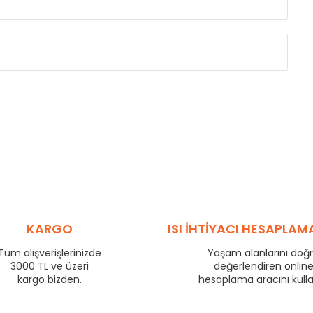
Eksenler Arası /
Centres
Isıl Güç /
Power
∆T 60 (90/ 70-20 
(mm)
(Kcal/h)
255
36
330
43
405
50
480
57
555
64
705
77
780
83
KARGO
ISI İHTİYACI HESAPLAM
855
89
Tüm alışverişlerinizde
Yaşam alanlarını doğ
955
97
3000 TL ve üzeri
değerlendiren onlin
1205
116
kargo bizden.
hesaplama aracını kull
1455
134
1705
151