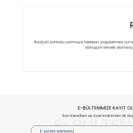
Radyal’i konforlu ısınmaya herkesin ulaşabilmesi için kur
dönüşüm temelli alüminyum
Sizlere sunmakta olduğumuz Alüminyum Radyatör ve H
üretmekteyiz. Son teknoloji ve robotik hatlarıyla rady
Avrupa’ya yapmakta olduğu ihracat ile de ürü
Çevreci ve yeşil enerji yaklaşımlarıyla ve 
Klasik modellerimizin yanında, modern hatları ile de d
önemli farklılıklar yaratmaktadır. Si
E-BÜLTENİMİZE KAYIT O
Radyal sunmuş olduğu Alüminyum radyatör ve havl
Son trendleri ve özel indirimleri ilk du
E-BÜLTEN