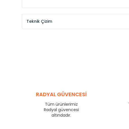
Teknik Çizim
Model /
Model
Yükseklik /
Height
Kodu /
Code
(mm)
MKE
300
MKE
375
MKE
450
MKE
525
MKE
600
MKE
750
MKE
825
RADYAL GÜVENCESİ
MKE
900
Tüm ürünlerimiz
MKE
1000
Radyal güvencesi
MKE
1250
altındadır.
MKE
1500
MKE
1750