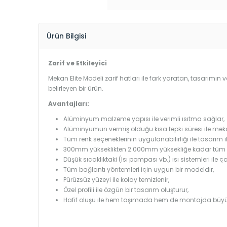
Ürün Bilgisi
Zarif ve Etkileyici
Mekan Elite Modeli zarif hatları ile fark yaratan, tasarımın v
belirleyen bir ürün.
Avantajları:
Alüminyum malzeme yapısı ile verimli ısıtma sağlar,
Alüminyumun vermiş olduğu kısa tepki süresi ile mekanl
Tüm renk seçeneklerinin uygulanabilirliği ile tasarım i
300mm yükseklikten 2.000mm yüksekliğe kadar tüm boy
Düşük sıcaklıktaki (Isı pompası vb.) ısı sistemleri ile 
Tüm bağlantı yöntemleri için uygun bir modeldir,
Pürüzsüz yüzeyi ile kolay temizlenir,
Özel profili ile özgün bir tasarım oluşturur,
Hafif oluşu ile hem taşımada hem de montajda büyü