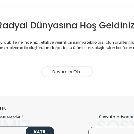
Radyal Dünyasına Hoş Geldiniz
duk. Temelinde hızlı, etkili ve verimli bir ısınma teknolojisi olan ürünlerim
 malzeme ile oluşturulan doğa dostu ürünlerimiz, oluşturulan konforun 
avlupanlar ile önce konforlu ısınmayı, sonrasında mekânlarınız için tü
atör ve havlupan üretimi yapan Radyal, özellikle mimarların ve tasarımcıla
nlerinde sadece tasarımın ön planda olmadığını aynı zamanda kalite ola
sıfır karbon ayak izi hedefiyle üretim yapan Radyal çevreye duyarlı üretim 
ikkat çeken tasarım radyatörlerimiz veülkemizdeki birçok elite projede terci
zin tasarladığınız boyut ve renge göre üretilebilen Radyatör ve havlupanla
LUN
upanların tamamlayıcısı olan vana, montaj aparatı, termostat, boru gizle
yan siz olun!
Sosyal medyadan p
İMİZ
SOS
oluşturmaktadır.
KATIL