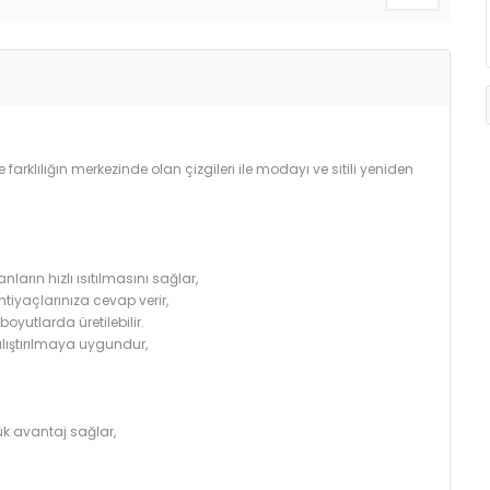
e farklılığın merkezinde olan çizgileri ile modayı ve sitili yeniden
arın hızlı ısıtılmasını sağlar,
htiyaçlarınıza cevap verir,
utlarda üretilebilir.
çalıştırılmaya uygundur,
k avantaj sağlar,