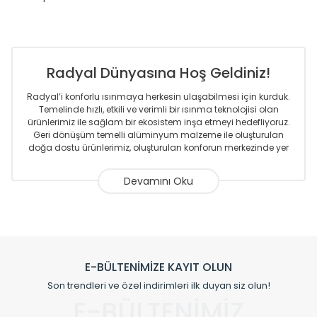
Radyal Dünyasına Hoş Geldiniz!
Radyal’i konforlu ısınmaya herkesin ulaşabilmesi için kurduk.
Temelinde hızlı, etkili ve verimli bir ısınma teknolojisi olan
ürünlerimiz ile sağlam bir ekosistem inşa etmeyi hedefliyoruz.
Geri dönüşüm temelli alüminyum malzeme ile oluşturulan
doğa dostu ürünlerimiz, oluşturulan konforun merkezinde yer
almaktadır.
Sizlere sunmakta olduğumuz Alüminyum Radyatör ve
Havlupanlar ile önce konforlu ısınmayı, sonrasında
mekânlarınız için tüm tasarım ihtiyaçlarınızı da karşılayacak
çözümleri üretmekteyiz. Son teknoloji ve robotik hatlarıyla
radyatör ve havlupan üretimi yapan Radyal, özellikle
mimarların ve tasarımcıların tercih ettiği bir marka olmaktan
gurur duymaktadır. Avrupa’ya yapmakta olduğu ihracat ile
E-BÜLTENİMİZE KAYIT OLUN
de ürünlerinde sadece tasarımın ön planda olmadığını aynı
Son trendleri ve özel indirimleri ilk duyan siz olun!
zamanda kalite olarak ta en üst seviyede olduğunu
E-BÜLTENİMİZ
göstermiştir.