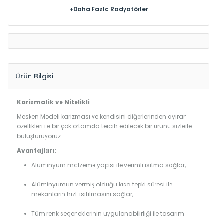
+Daha Fazla Radyatörler
Ürün Bilgisi
Karizmatik ve Nitelikli
Mesken Modeli karizması ve kendisini diğerlerinden ayıran
özellikleri ile bir çok ortamda tercih edilecek bir ürünü sizlerle
buluşturuyoruz.
Avantajları:
Alüminyum malzeme yapısı ile verimli ısıtma sağlar,
Alüminyumun vermiş olduğu kısa tepki süresi ile
mekanların hızlı ısıtılmasını sağlar,
Tüm renk seçeneklerinin uygulanabilirliği ile tasarım