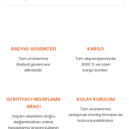
Model /
Model
Yükseklik /
Height
Eksenl
Kodu /
Code
(mm)
(mm)
MS
300
255
MS
375
330
MS
450
405
RADYAL GÜVENCESİ
KARGO
MS
525
480
MS
600
555
Tüm ürünlerimiz
Tüm alışverişlerinizde
MS
750
705
Radyal güvencesi
3000 TL ve üzeri
MS
825
780
altındadır.
kargo bizden.
MS
900
855
MS
1000
955
MS
1250
1205
MS
1500
1455
ISI İHTİYACI HESAPLAMA
KOLAY KURULUM
MS
1750
1705
ARACI
Tüm ürünlerimizi
anlaşmalı montaj firmaları ile
Yaşam alanlarını doğru
hızlıca kurabilirsiniz.
değerlendiren online
hesaplama aracını kullanın