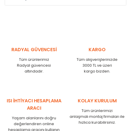
Model /
Model
Yükseklik /
Height
Eksenl
Kodu /
Code
(mm)
(mm)
MS
300
255
MS
375
330
MS
450
405
RADYAL GÜVENCESİ
KARGO
MS
525
480
MS
600
555
Tüm ürünlerimiz
Tüm alışverişlerinizde
MS
750
705
Radyal güvencesi
3000 TL ve üzeri
MS
825
780
altındadır.
kargo bizden.
MS
900
855
MS
1000
955
MS
1250
1205
MS
1500
1455
ISI İHTİYACI HESAPLAMA
KOLAY KURULUM
MS
1750
1705
ARACI
Tüm ürünlerimizi
anlaşmalı montaj firmaları ile
Yaşam alanlarını doğru
hızlıca kurabilirsiniz.
değerlendiren online
hesaplama aracını kullanın