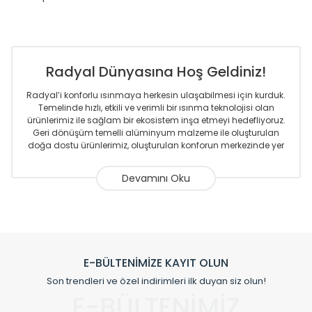
Radyal Dünyasına Hoş Geldiniz!
Radyal’i konforlu ısınmaya herkesin ulaşabilmesi için kurduk.
Temelinde hızlı, etkili ve verimli bir ısınma teknolojisi olan
ürünlerimiz ile sağlam bir ekosistem inşa etmeyi hedefliyoruz.
Geri dönüşüm temelli alüminyum malzeme ile oluşturulan
doğa dostu ürünlerimiz, oluşturulan konforun merkezinde yer
almaktadır.
Sizlere sunmakta olduğumuz Alüminyum Radyatör ve
Havlupanlar ile önce konforlu ısınmayı, sonrasında
mekânlarınız için tüm tasarım ihtiyaçlarınızı da karşılayacak
çözümleri üretmekteyiz. Son teknoloji ve robotik hatlarıyla
radyatör ve havlupan üretimi yapan Radyal, özellikle
mimarların ve tasarımcıların tercih ettiği bir marka olmaktan
gurur duymaktadır. Avrupa’ya yapmakta olduğu ihracat ile
E-BÜLTENİMİZE KAYIT OLUN
de ürünlerinde sadece tasarımın ön planda olmadığını aynı
Son trendleri ve özel indirimleri ilk duyan siz olun!
zamanda kalite olarak ta en üst seviyede olduğunu
E-BÜLTENİMİZ
göstermiştir.