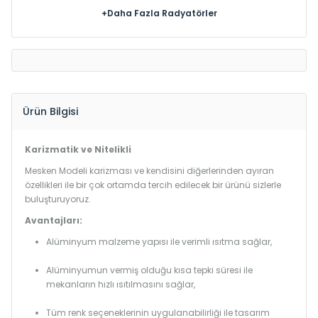
+Daha Fazla Radyatörler
Ürün Bilgisi
Karizmatik ve Nitelikli
Mesken Modeli karizması ve kendisini diğerlerinden ayıran
özellikleri ile bir çok ortamda tercih edilecek bir ürünü sizlerle
buluşturuyoruz.
Avantajları:
Alüminyum malzeme yapısı ile verimli ısıtma sağlar,
Alüminyumun vermiş olduğu kısa tepki süresi ile
mekanların hızlı ısıtılmasını sağlar,
Tüm renk seçeneklerinin uygulanabilirliği ile tasarım