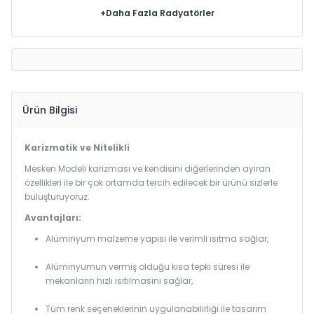
+Daha Fazla Radyatörler
Ürün Bilgisi
Karizmatik ve Nitelikli
Mesken Modeli karizması ve kendisini diğerlerinden ayıran
özellikleri ile bir çok ortamda tercih edilecek bir ürünü sizlerle
buluşturuyoruz.
Avantajları:
Alüminyum malzeme yapısı ile verimli ısıtma sağlar,
Alüminyumun vermiş olduğu kısa tepki süresi ile
mekanların hızlı ısıtılmasını sağlar,
Tüm renk seçeneklerinin uygulanabilirliği ile tasarım