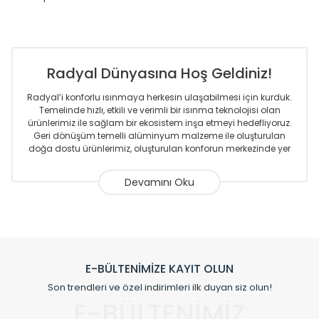
Radyal Dünyasına Hoş Geldiniz!
Radyal’i konforlu ısınmaya herkesin ulaşabilmesi için kurduk.
Temelinde hızlı, etkili ve verimli bir ısınma teknolojisi olan
ürünlerimiz ile sağlam bir ekosistem inşa etmeyi hedefliyoruz.
Geri dönüşüm temelli alüminyum malzeme ile oluşturulan
doğa dostu ürünlerimiz, oluşturulan konforun merkezinde yer
almaktadır.
Sizlere sunmakta olduğumuz Alüminyum Radyatör ve
Havlupanlar ile önce konforlu ısınmayı, sonrasında
mekânlarınız için tüm tasarım ihtiyaçlarınızı da karşılayacak
çözümleri üretmekteyiz. Son teknoloji ve robotik hatlarıyla
radyatör ve havlupan üretimi yapan Radyal, özellikle
mimarların ve tasarımcıların tercih ettiği bir marka olmaktan
gurur duymaktadır. Avrupa’ya yapmakta olduğu ihracat ile
E-BÜLTENİMİZE KAYIT OLUN
de ürünlerinde sadece tasarımın ön planda olmadığını aynı
Son trendleri ve özel indirimleri ilk duyan siz olun!
zamanda kalite olarak ta en üst seviyede olduğunu
E-BÜLTENİMİZ
göstermiştir.