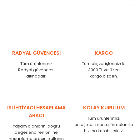
Model /
Model
Yükseklik /
Height
Eksenl
Kodu /
Code
(mm)
(mm)
MS
300
255
MS
375
330
MS
450
405
RADYAL GÜVENCESİ
KARGO
MS
525
480
MS
600
555
Tüm ürünlerimiz
Tüm alışverişlerinizde
MS
750
705
Radyal güvencesi
3000 TL ve üzeri
MS
825
780
altındadır.
kargo bizden.
MS
900
855
MS
1000
955
MS
1250
1205
MS
1500
1455
ISI İHTİYACI HESAPLAMA
KOLAY KURULUM
MS
1750
1705
ARACI
Tüm ürünlerimizi
anlaşmalı montaj firmaları ile
Yaşam alanlarını doğru
hızlıca kurabilirsiniz.
değerlendiren online
hesaplama aracını kullanın