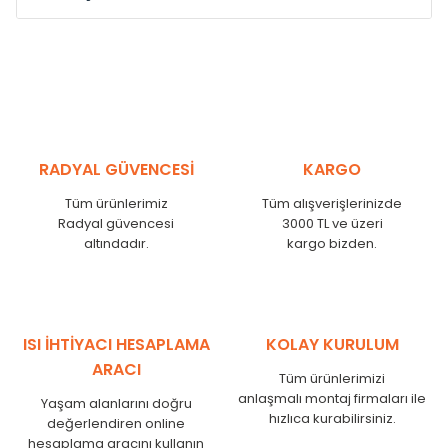
Model /
Model
Yükseklik /
Height
Eksenl
Kodu /
Code
(mm)
(mm)
MS
300
255
MS
375
330
MS
450
405
RADYAL GÜVENCESİ
KARGO
MS
525
480
MS
600
555
Tüm ürünlerimiz
Tüm alışverişlerinizde
MS
750
705
Radyal güvencesi
3000 TL ve üzeri
MS
825
780
altındadır.
kargo bizden.
MS
900
855
MS
1000
955
MS
1250
1205
MS
1500
1455
ISI İHTİYACI HESAPLAMA
KOLAY KURULUM
MS
1750
1705
ARACI
Tüm ürünlerimizi
anlaşmalı montaj firmaları ile
Yaşam alanlarını doğru
hızlıca kurabilirsiniz.
değerlendiren online
hesaplama aracını kullanın