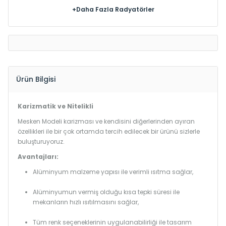
+Daha Fazla Radyatörler
Ürün Bilgisi
Karizmatik ve Nitelikli
Mesken Modeli karizması ve kendisini diğerlerinden ayıran
özellikleri ile bir çok ortamda tercih edilecek bir ürünü sizlerle
buluşturuyoruz.
Avantajları:
Alüminyum malzeme yapısı ile verimli ısıtma sağlar,
Alüminyumun vermiş olduğu kısa tepki süresi ile
mekanların hızlı ısıtılmasını sağlar,
Tüm renk seçeneklerinin uygulanabilirliği ile tasarım