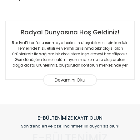
Radyal Dünyasına Hoş Geldiniz!
Radyal’i konforlu ısınmaya herkesin ulaşabilmesi için kurduk.
Temelinde hızlı, etkili ve verimli bir ısınma teknolojisi olan
ürünlerimiz ile sağlam bir ekosistem inşa etmeyi hedefliyoruz.
Geri dönüşüm temelli alüminyum malzeme ile oluşturulan
doğa dostu ürünlerimiz, oluşturulan konforun merkezinde yer
almaktadır.
Sizlere sunmakta olduğumuz Alüminyum Radyatör ve
Havlupanlar ile önce konforlu ısınmayı, sonrasında
mekânlarınız için tüm tasarım ihtiyaçlarınızı da karşılayacak
çözümleri üretmekteyiz. Son teknoloji ve robotik hatlarıyla
radyatör ve havlupan üretimi yapan Radyal, özellikle
mimarların ve tasarımcıların tercih ettiği bir marka olmaktan
gurur duymaktadır. Avrupa’ya yapmakta olduğu ihracat ile
E-BÜLTENİMİZE KAYIT OLUN
de ürünlerinde sadece tasarımın ön planda olmadığını aynı
Son trendleri ve özel indirimleri ilk duyan siz olun!
zamanda kalite olarak ta en üst seviyede olduğunu
E-BÜLTENİMİZ
göstermiştir.