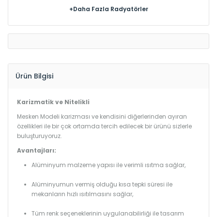
+Daha Fazla Radyatörler
Ürün Bilgisi
Karizmatik ve Nitelikli
Mesken Modeli karizması ve kendisini diğerlerinden ayıran
özellikleri ile bir çok ortamda tercih edilecek bir ürünü sizlerle
buluşturuyoruz.
Avantajları:
Alüminyum malzeme yapısı ile verimli ısıtma sağlar,
Alüminyumun vermiş olduğu kısa tepki süresi ile
mekanların hızlı ısıtılmasını sağlar,
Tüm renk seçeneklerinin uygulanabilirliği ile tasarım