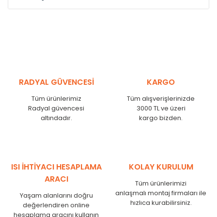
Model /
Model
Yükseklik /
Height
Eksenl
Kodu /
Code
(mm)
(mm)
MS
300
255
MS
375
330
MS
450
405
RADYAL GÜVENCESİ
KARGO
MS
525
480
MS
600
555
Tüm ürünlerimiz
Tüm alışverişlerinizde
MS
750
705
Radyal güvencesi
3000 TL ve üzeri
MS
825
780
altındadır.
kargo bizden.
MS
900
855
MS
1000
955
MS
1250
1205
MS
1500
1455
ISI İHTİYACI HESAPLAMA
KOLAY KURULUM
MS
1750
1705
ARACI
Tüm ürünlerimizi
anlaşmalı montaj firmaları ile
Yaşam alanlarını doğru
hızlıca kurabilirsiniz.
değerlendiren online
hesaplama aracını kullanın