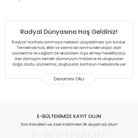
Radyal Dünyasına Hoş Geldiniz!
Radyal’i konforlu ısınmaya herkesin ulaşabilmesi için kurduk.
Temelinde hızlı, etkili ve verimli bir ısınma teknolojisi olan
ürünlerimiz ile sağlam bir ekosistem inşa etmeyi hedefliyoruz.
Geri dönüşüm temelli alüminyum malzeme ile oluşturulan
doğa dostu ürünlerimiz, oluşturulan konforun merkezinde yer
almaktadır.
Sizlere sunmakta olduğumuz Alüminyum Radyatör ve
Havlupanlar ile önce konforlu ısınmayı, sonrasında
mekânlarınız için tüm tasarım ihtiyaçlarınızı da karşılayacak
çözümleri üretmekteyiz. Son teknoloji ve robotik hatlarıyla
radyatör ve havlupan üretimi yapan Radyal, özellikle
mimarların ve tasarımcıların tercih ettiği bir marka olmaktan
gurur duymaktadır. Avrupa’ya yapmakta olduğu ihracat ile
E-BÜLTENİMİZE KAYIT OLUN
de ürünlerinde sadece tasarımın ön planda olmadığını aynı
Son trendleri ve özel indirimleri ilk duyan siz olun!
zamanda kalite olarak ta en üst seviyede olduğunu
E-BÜLTENİMİZ
göstermiştir.