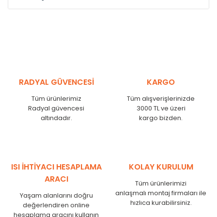
Model /
Model
Yükseklik /
Height
Eksenl
Kodu /
Code
(mm)
(mm)
MS
300
255
MS
375
330
MS
450
405
RADYAL GÜVENCESİ
KARGO
MS
525
480
MS
600
555
Tüm ürünlerimiz
Tüm alışverişlerinizde
MS
750
705
Radyal güvencesi
3000 TL ve üzeri
MS
825
780
altındadır.
kargo bizden.
MS
900
855
MS
1000
955
MS
1250
1205
MS
1500
1455
ISI İHTİYACI HESAPLAMA
KOLAY KURULUM
MS
1750
1705
ARACI
Tüm ürünlerimizi
anlaşmalı montaj firmaları ile
Yaşam alanlarını doğru
hızlıca kurabilirsiniz.
değerlendiren online
hesaplama aracını kullanın