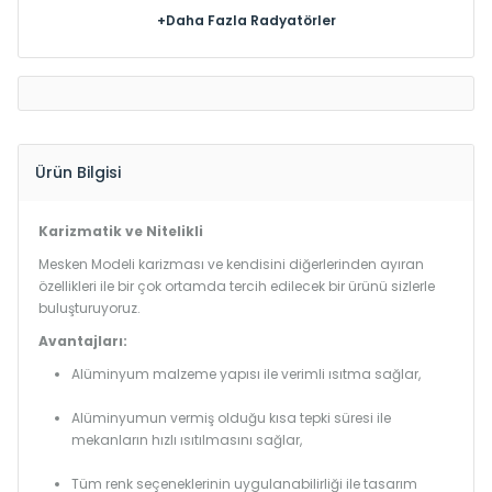
+Daha Fazla Radyatörler
Ürün Bilgisi
Karizmatik ve Nitelikli
Mesken Modeli karizması ve kendisini diğerlerinden ayıran
özellikleri ile bir çok ortamda tercih edilecek bir ürünü sizlerle
buluşturuyoruz.
Avantajları:
Alüminyum malzeme yapısı ile verimli ısıtma sağlar,
Alüminyumun vermiş olduğu kısa tepki süresi ile
mekanların hızlı ısıtılmasını sağlar,
Tüm renk seçeneklerinin uygulanabilirliği ile tasarım