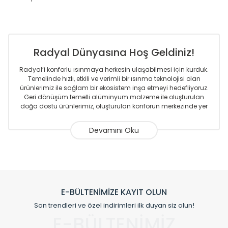
Radyal Dünyasına Hoş Geldiniz!
Radyal’i konforlu ısınmaya herkesin ulaşabilmesi için kurduk.
Temelinde hızlı, etkili ve verimli bir ısınma teknolojisi olan
ürünlerimiz ile sağlam bir ekosistem inşa etmeyi hedefliyoruz.
Geri dönüşüm temelli alüminyum malzeme ile oluşturulan
doğa dostu ürünlerimiz, oluşturulan konforun merkezinde yer
almaktadır.
Sizlere sunmakta olduğumuz Alüminyum Radyatör ve
Havlupanlar ile önce konforlu ısınmayı, sonrasında
mekânlarınız için tüm tasarım ihtiyaçlarınızı da karşılayacak
çözümleri üretmekteyiz. Son teknoloji ve robotik hatlarıyla
radyatör ve havlupan üretimi yapan Radyal, özellikle
mimarların ve tasarımcıların tercih ettiği bir marka olmaktan
gurur duymaktadır. Avrupa’ya yapmakta olduğu ihracat ile
E-BÜLTENİMİZE KAYIT OLUN
de ürünlerinde sadece tasarımın ön planda olmadığını aynı
Son trendleri ve özel indirimleri ilk duyan siz olun!
zamanda kalite olarak ta en üst seviyede olduğunu
E-BÜLTENİMİZ
göstermiştir.