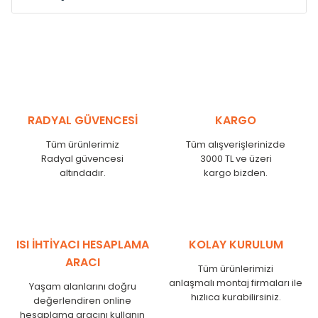
Model /
Model
Yükseklik /
Height
Eksenl
Kodu /
Code
(mm)
(mm)
MS
300
255
MS
375
330
MS
450
405
RADYAL GÜVENCESİ
KARGO
MS
525
480
MS
600
555
Tüm ürünlerimiz
Tüm alışverişlerinizde
MS
750
705
Radyal güvencesi
3000 TL ve üzeri
MS
825
780
altındadır.
kargo bizden.
MS
900
855
MS
1000
955
MS
1250
1205
MS
1500
1455
ISI İHTİYACI HESAPLAMA
KOLAY KURULUM
MS
1750
1705
ARACI
Tüm ürünlerimizi
anlaşmalı montaj firmaları ile
Yaşam alanlarını doğru
hızlıca kurabilirsiniz.
değerlendiren online
hesaplama aracını kullanın