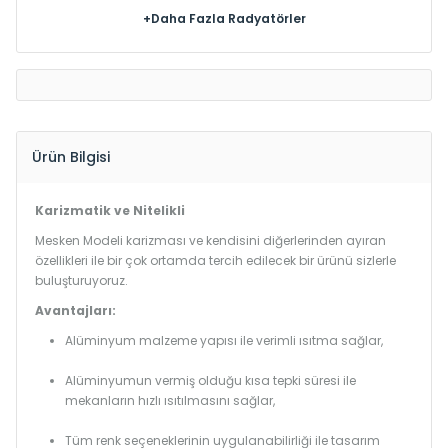
+Daha Fazla Radyatörler
Ürün Bilgisi
Karizmatik ve Nitelikli
Mesken Modeli karizması ve kendisini diğerlerinden ayıran
özellikleri ile bir çok ortamda tercih edilecek bir ürünü sizlerle
buluşturuyoruz.
Avantajları:
Alüminyum malzeme yapısı ile verimli ısıtma sağlar,
Alüminyumun vermiş olduğu kısa tepki süresi ile
mekanların hızlı ısıtılmasını sağlar,
Tüm renk seçeneklerinin uygulanabilirliği ile tasarım