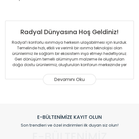
Radyal Dünyasına Hoş Geldiniz!
Radyal’i konforlu ısınmaya herkesin ulaşabilmesi için kurduk.
Temelinde hızlı, etkili ve verimli bir ısınma teknolojisi olan
ürünlerimiz ile sağlam bir ekosistem inşa etmeyi hedefliyoruz.
Geri dönüşüm temelli alüminyum malzeme ile oluşturulan
doğa dostu ürünlerimiz, oluşturulan konforun merkezinde yer
almaktadır.
Sizlere sunmakta olduğumuz Alüminyum Radyatör ve
Havlupanlar ile önce konforlu ısınmayı, sonrasında
mekânlarınız için tüm tasarım ihtiyaçlarınızı da karşılayacak
çözümleri üretmekteyiz. Son teknoloji ve robotik hatlarıyla
radyatör ve havlupan üretimi yapan Radyal, özellikle
mimarların ve tasarımcıların tercih ettiği bir marka olmaktan
gurur duymaktadır. Avrupa’ya yapmakta olduğu ihracat ile
E-BÜLTENİMİZE KAYIT OLUN
de ürünlerinde sadece tasarımın ön planda olmadığını aynı
Son trendleri ve özel indirimleri ilk duyan siz olun!
zamanda kalite olarak ta en üst seviyede olduğunu
E-BÜLTENİMİZ
göstermiştir.