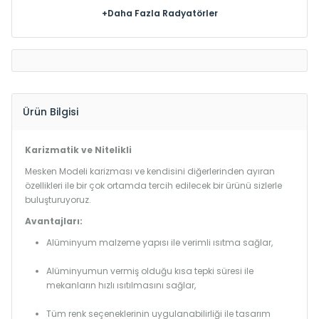
+Daha Fazla Radyatörler
Ürün Bilgisi
Karizmatik ve Nitelikli
Mesken Modeli karizması ve kendisini diğerlerinden ayıran
özellikleri ile bir çok ortamda tercih edilecek bir ürünü sizlerle
buluşturuyoruz.
Avantajları:
Alüminyum malzeme yapısı ile verimli ısıtma sağlar,
Alüminyumun vermiş olduğu kısa tepki süresi ile
mekanların hızlı ısıtılmasını sağlar,
Tüm renk seçeneklerinin uygulanabilirliği ile tasarım