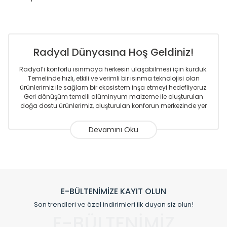
Radyal Dünyasına Hoş Geldiniz!
Radyal’i konforlu ısınmaya herkesin ulaşabilmesi için kurduk.
Temelinde hızlı, etkili ve verimli bir ısınma teknolojisi olan
ürünlerimiz ile sağlam bir ekosistem inşa etmeyi hedefliyoruz.
Geri dönüşüm temelli alüminyum malzeme ile oluşturulan
doğa dostu ürünlerimiz, oluşturulan konforun merkezinde yer
almaktadır.
Sizlere sunmakta olduğumuz Alüminyum Radyatör ve
Havlupanlar ile önce konforlu ısınmayı, sonrasında
mekânlarınız için tüm tasarım ihtiyaçlarınızı da karşılayacak
çözümleri üretmekteyiz. Son teknoloji ve robotik hatlarıyla
radyatör ve havlupan üretimi yapan Radyal, özellikle
mimarların ve tasarımcıların tercih ettiği bir marka olmaktan
gurur duymaktadır. Avrupa’ya yapmakta olduğu ihracat ile
E-BÜLTENİMİZE KAYIT OLUN
de ürünlerinde sadece tasarımın ön planda olmadığını aynı
Son trendleri ve özel indirimleri ilk duyan siz olun!
zamanda kalite olarak ta en üst seviyede olduğunu
E-BÜLTENİMİZ
göstermiştir.