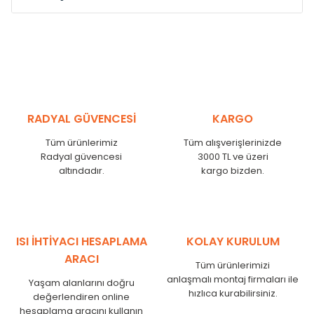
Model /
Model
Yükseklik /
Height
Eksenl
Kodu /
Code
(mm)
(mm)
MS
300
255
MS
375
330
MS
450
405
RADYAL GÜVENCESİ
KARGO
MS
525
480
MS
600
555
Tüm ürünlerimiz
Tüm alışverişlerinizde
MS
750
705
Radyal güvencesi
3000 TL ve üzeri
MS
825
780
altındadır.
kargo bizden.
MS
900
855
MS
1000
955
MS
1250
1205
MS
1500
1455
ISI İHTİYACI HESAPLAMA
KOLAY KURULUM
MS
1750
1705
ARACI
Tüm ürünlerimizi
anlaşmalı montaj firmaları ile
Yaşam alanlarını doğru
hızlıca kurabilirsiniz.
değerlendiren online
hesaplama aracını kullanın