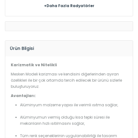
+Daha Fazla Radyatörler
Ürün Bilgisi
Karizmatik ve Nitelikli
Mesken Modeli karizması ve kendisini diğerlerinden ayıran
özellikleri ile bir çok ortamda tercih edilecek bir ürünü sizlerle
buluşturuyoruz.
Avantajları:
Alüminyum malzeme yapısı ile verimli ısıtma sağlar,
Alüminyumun vermiş olduğu kısa tepki süresi ile
mekanların hızlı ısıtılmasını sağlar,
Tüm renk seçeneklerinin uygulanabilirliği ile tasarım