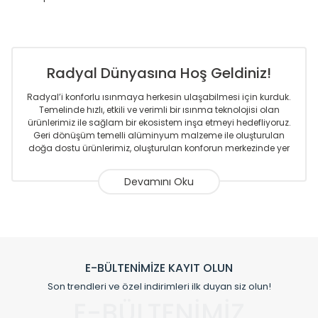
Radyal Dünyasına Hoş Geldiniz!
Radyal’i konforlu ısınmaya herkesin ulaşabilmesi için kurduk.
Temelinde hızlı, etkili ve verimli bir ısınma teknolojisi olan
ürünlerimiz ile sağlam bir ekosistem inşa etmeyi hedefliyoruz.
Geri dönüşüm temelli alüminyum malzeme ile oluşturulan
doğa dostu ürünlerimiz, oluşturulan konforun merkezinde yer
almaktadır.
Sizlere sunmakta olduğumuz Alüminyum Radyatör ve
Havlupanlar ile önce konforlu ısınmayı, sonrasında
mekânlarınız için tüm tasarım ihtiyaçlarınızı da karşılayacak
çözümleri üretmekteyiz. Son teknoloji ve robotik hatlarıyla
radyatör ve havlupan üretimi yapan Radyal, özellikle
mimarların ve tasarımcıların tercih ettiği bir marka olmaktan
gurur duymaktadır. Avrupa’ya yapmakta olduğu ihracat ile
E-BÜLTENİMİZE KAYIT OLUN
de ürünlerinde sadece tasarımın ön planda olmadığını aynı
Son trendleri ve özel indirimleri ilk duyan siz olun!
zamanda kalite olarak ta en üst seviyede olduğunu
E-BÜLTENİMİZ
göstermiştir.