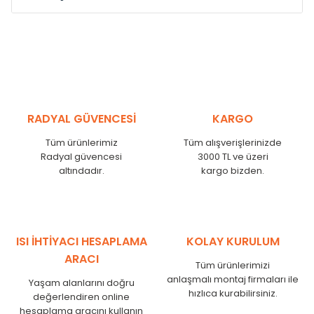
Model /
Model
Yükseklik /
Height
Eksenl
Kodu /
Code
(mm)
(mm)
MS
300
255
MS
375
330
MS
450
405
RADYAL GÜVENCESİ
KARGO
MS
525
480
MS
600
555
Tüm ürünlerimiz
Tüm alışverişlerinizde
MS
750
705
Radyal güvencesi
3000 TL ve üzeri
MS
825
780
altındadır.
kargo bizden.
MS
900
855
MS
1000
955
MS
1250
1205
MS
1500
1455
ISI İHTİYACI HESAPLAMA
KOLAY KURULUM
MS
1750
1705
ARACI
Tüm ürünlerimizi
anlaşmalı montaj firmaları ile
Yaşam alanlarını doğru
hızlıca kurabilirsiniz.
değerlendiren online
hesaplama aracını kullanın