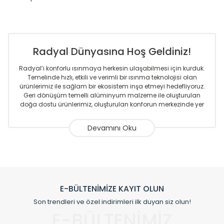
Radyal Dünyasına Hoş Geldiniz!
Radyal’i konforlu ısınmaya herkesin ulaşabilmesi için kurduk.
Temelinde hızlı, etkili ve verimli bir ısınma teknolojisi olan
ürünlerimiz ile sağlam bir ekosistem inşa etmeyi hedefliyoruz.
Geri dönüşüm temelli alüminyum malzeme ile oluşturulan
doğa dostu ürünlerimiz, oluşturulan konforun merkezinde yer
almaktadır.
Sizlere sunmakta olduğumuz Alüminyum Radyatör ve
Havlupanlar ile önce konforlu ısınmayı, sonrasında
mekânlarınız için tüm tasarım ihtiyaçlarınızı da karşılayacak
çözümleri üretmekteyiz. Son teknoloji ve robotik hatlarıyla
radyatör ve havlupan üretimi yapan Radyal, özellikle
mimarların ve tasarımcıların tercih ettiği bir marka olmaktan
gurur duymaktadır. Avrupa’ya yapmakta olduğu ihracat ile
E-BÜLTENİMİZE KAYIT OLUN
de ürünlerinde sadece tasarımın ön planda olmadığını aynı
Son trendleri ve özel indirimleri ilk duyan siz olun!
zamanda kalite olarak ta en üst seviyede olduğunu
E-BÜLTENİMİZ
göstermiştir.