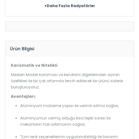
+Daha Fazla Radyatörler
Ürün Bilgisi
Karizmatik ve Nitelikli
Mesken Modeli karizması ve kendisini diğerlerinden ayıran
özellikleri ile bir çok ortamda tercih edilecek bir ürünü sizlerle
buluşturuyoruz.
Avantajları:
Alüminyum malzeme yapısı ile verimli ısıtma sağlar,
Alüminyumun vermiş olduğu kısa tepki süresi ile
mekanların hızlı ısıtılmasını sağlar,
Tüm renk seçeneklerinin uygulanabilirliği ile tasarım