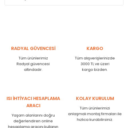
Model /
Model
Yükseklik /
Height
Eksenl
Kodu /
Code
(mm)
(mm)
MS
300
255
MS
375
330
MS
450
405
RADYAL GÜVENCESİ
KARGO
MS
525
480
MS
600
555
Tüm ürünlerimiz
Tüm alışverişlerinizde
MS
750
705
Radyal güvencesi
3000 TL ve üzeri
MS
825
780
altındadır.
kargo bizden.
MS
900
855
MS
1000
955
MS
1250
1205
MS
1500
1455
ISI İHTİYACI HESAPLAMA
KOLAY KURULUM
MS
1750
1705
ARACI
Tüm ürünlerimizi
anlaşmalı montaj firmaları ile
Yaşam alanlarını doğru
hızlıca kurabilirsiniz.
değerlendiren online
hesaplama aracını kullanın