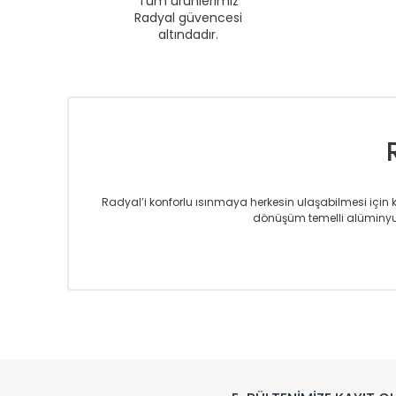
Tüm ürünlerimiz
Radyal güvencesi
altındadır.
Radyal’i konforlu ısınmaya herkesin ulaşabilmesi için kur
dönüşüm temelli alüminyum
Sizlere sunmakta olduğumuz Alüminyum Radyatör ve H
üretmekteyiz. Son teknoloji ve robotik hatlarıyla rady
Avrupa’ya yapmakta olduğu ihracat ile de ürü
Çevreci ve yeşil enerji yaklaşımlarıyla ve 
Klasik modellerimizin yanında, modern hatları ile de d
önemli farklılıklar yaratmaktadır. Si