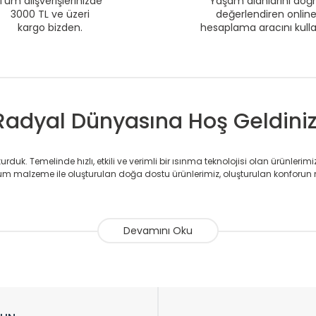
Tüm alışverişlerinizde
Yaşam alanlarını doğ
3000 TL ve üzeri
değerlendiren onlin
kargo bizden.
hesaplama aracını kull
Radyal Dünyasına Hoş Geldiniz
duk. Temelinde hızlı, etkili ve verimli bir ısınma teknolojisi olan ürünlerim
 malzeme ile oluşturulan doğa dostu ürünlerimiz, oluşturulan konforun 
avlupanlar ile önce konforlu ısınmayı, sonrasında mekânlarınız için tü
atör ve havlupan üretimi yapan Radyal, özellikle mimarların ve tasarımcıla
nlerinde sadece tasarımın ön planda olmadığını aynı zamanda kalite ola
sıfır karbon ayak izi hedefiyle üretim yapan Radyal çevreye duyarlı üretim 
ikkat çeken tasarım radyatörlerimiz veülkemizdeki birçok elite projede terci
zin tasarladığınız boyut ve renge göre üretilebilen Radyatör ve havlupanla