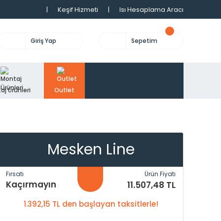
|
Keşif Hizmeti
|
Isı Hesaplama Aracı
Giriş Yap
Sepetim
aj Ürünleri
Outlet
Mesken Line
Fırsatı
Ürün Fiyatı
Kaçırmayın
11.507,48 TL
1.392,15 TL den başlayan taksitlerle!