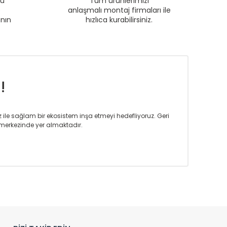
ru
Tüm ürünlerimizi
e
anlaşmalı montaj firmaları ile
anın
hızlıca kurabilirsiniz.
!
iz ile sağlam bir ekosistem inşa etmeyi hedefliyoruz. Geri
merkezinde yer almaktadır.
m tasarım ihtiyaçlarınızı da karşılayacak çözümleri
rın tercih ettiği bir marka olmaktan gurur duymaktadır.
rak ta en üst seviyede olduğunu göstermiştir.
prensipleriyle sektörüne öncülük etmektedir.
h edilmekte, mimarların kişiselleştirilmiş çözümlerinde
rımız mekânlarınıza değer katmaktadır.