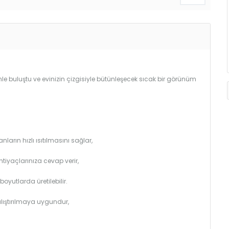
le buluştu ve evinizin çizgisiyle bütünleşecek sıcak bir görünüm
arın hızlı ısıtılmasını sağlar,
htiyaçlarınıza cevap verir,
utlarda üretilebilir.
çalıştırılmaya uygundur,