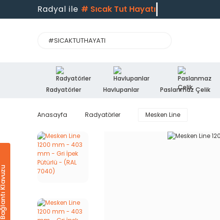
Radyal ile
#
Sıcak Tut Hayatı
Radyatörler
Havlupanlar
Paslanmaz Çelik
Anasayfa
Radyatörler
Mesken Line
Ürün & Bağlantı Klavuzu