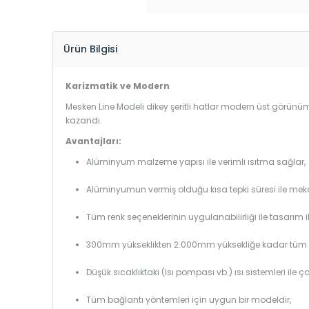
Ürün Bilgisi
Karizmatik ve Modern
Mesken Line Modeli dikey şeritli hatlar modern üst görünüm
kazandı.
Avantajları:
Alüminyum malzeme yapısı ile verimli ısıtma sağlar,
Alüminyumun vermiş olduğu kısa tepki süresi ile mekanl
Tüm renk seçeneklerinin uygulanabilirliği ile tasarım i
300mm yükseklikten 2.000mm yüksekliğe kadar tüm boy
Düşük sıcaklıktaki (Isı pompası vb.) ısı sistemleri ile 
Tüm bağlantı yöntemleri için uygun bir modeldir,