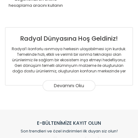
hesaplama aracını kullanın
Radyal Dünyasına Hoş Geldiniz!
Radyal’i konforlu ısınmaya herkesin ulaşabilmesi için kurduk.
Temelinde hızlı, etkili ve verimli bir ısınma teknolojisi olan
ürünlerimiz ile sağlam bir ekosistem inşa etmeyi hedefliyoruz.
Geri dönüşüm temelli alüminyum malzeme ile oluşturulan
doğa dostu ürünlerimiz, oluşturulan konforun merkezinde yer
almaktadır.
Sizlere sunmakta olduğumuz Alüminyum Radyatör ve
Havlupanlar ile önce konforlu ısınmayı, sonrasında
mekânlarınız için tüm tasarım ihtiyaçlarınızı da karşılayacak
çözümleri üretmekteyiz. Son teknoloji ve robotik hatlarıyla
radyatör ve havlupan üretimi yapan Radyal, özellikle
mimarların ve tasarımcıların tercih ettiği bir marka olmaktan
gurur duymaktadır. Avrupa’ya yapmakta olduğu ihracat ile
E-BÜLTENİMİZE KAYIT OLUN
de ürünlerinde sadece tasarımın ön planda olmadığını aynı
Son trendleri ve özel indirimleri ilk duyan siz olun!
zamanda kalite olarak ta en üst seviyede olduğunu
göstermiştir.