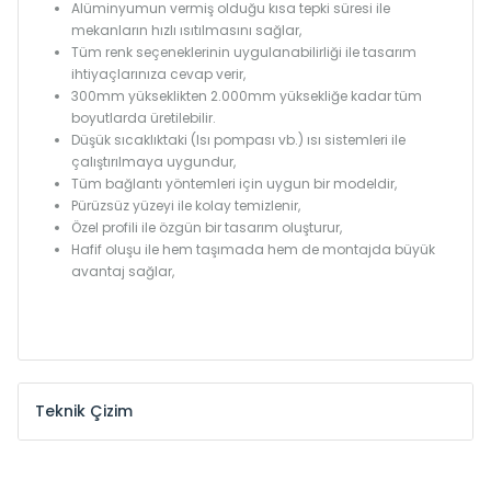
Alüminyumun vermiş olduğu kısa tepki süresi ile
mekanların hızlı ısıtılmasını sağlar,
Tüm renk seçeneklerinin uygulanabilirliği ile tasarım
ihtiyaçlarınıza cevap verir,
300mm yükseklikten 2.000mm yüksekliğe kadar tüm
boyutlarda üretilebilir.
Düşük sıcaklıktaki (Isı pompası vb.) ısı sistemleri ile
çalıştırılmaya uygundur,
Tüm bağlantı yöntemleri için uygun bir modeldir,
Pürüzsüz yüzeyi ile kolay temizlenir,
Özel profili ile özgün bir tasarım oluşturur,
Hafif oluşu ile hem taşımada hem de montajda büyük
avantaj sağlar,
Teknik Çizim
Model /
Model
Yükseklik /
Height
Eksenler