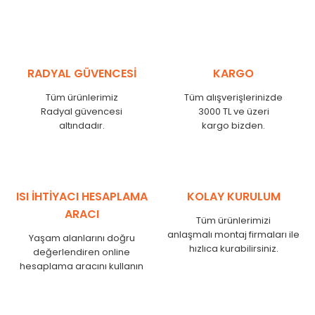
Kodu /
Code
(mm)
(mm)
RS
300
265
RS
375
340
RS
450
415
RADYAL GÜVENCESİ
KARGO
RS
525
490
RS
600
565
Tüm ürünlerimiz
Tüm alışverişlerinizde
RS
750
715
Radyal güvencesi
3000 TL ve üzeri
RS
825
790
altındadır.
kargo bizden.
RS
900
865
RS
1000
965
RS
1250
1215
RS
1500
1465
ISI İHTİYACI HESAPLAMA
KOLAY KURULUM
RS
1750
1715
ARACI
Tüm ürünlerimizi
anlaşmalı montaj firmaları ile
Yaşam alanlarını doğru
hızlıca kurabilirsiniz.
değerlendiren online
hesaplama aracını kullanın