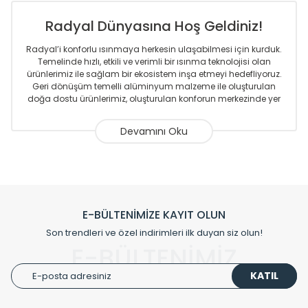
Radyal Dünyasına Hoş Geldiniz!
Radyal’i konforlu ısınmaya herkesin ulaşabilmesi için kurduk.
Temelinde hızlı, etkili ve verimli bir ısınma teknolojisi olan
ürünlerimiz ile sağlam bir ekosistem inşa etmeyi hedefliyoruz.
Geri dönüşüm temelli alüminyum malzeme ile oluşturulan
doğa dostu ürünlerimiz, oluşturulan konforun merkezinde yer
almaktadır.
Sizlere sunmakta olduğumuz Alüminyum Radyatör ve
Havlupanlar ile önce konforlu ısınmayı, sonrasında
mekânlarınız için tüm tasarım ihtiyaçlarınızı da karşılayacak
çözümleri üretmekteyiz. Son teknoloji ve robotik hatlarıyla
radyatör ve havlupan üretimi yapan Radyal, özellikle
mimarların ve tasarımcıların tercih ettiği bir marka olmaktan
gurur duymaktadır. Avrupa’ya yapmakta olduğu ihracat ile
E-BÜLTENİMİZE KAYIT OLUN
de ürünlerinde sadece tasarımın ön planda olmadığını aynı
Son trendleri ve özel indirimleri ilk duyan siz olun!
zamanda kalite olarak ta en üst seviyede olduğunu
E-BÜLTENİMİZ
göstermiştir.
KATIL
Çevreci ve yeşil enerji yaklaşımlarıyla ve sıfır karbon ayak izi
hedefiyle üretim yapan Radyal çevreye duyarlı üretim
prensipleriyle sektörüne öncülük etmektedir.