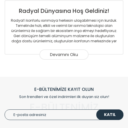
Radyal Dünyasına Hoş Geldiniz!
Radyal’i konforlu ısınmaya herkesin ulaşabilmesi için kurduk.
Temelinde hızlı, etkili ve verimli bir ısınma teknolojisi olan
ürünlerimiz ile sağlam bir ekosistem inşa etmeyi hedefliyoruz.
Geri dönüşüm temelli alüminyum malzeme ile oluşturulan
doğa dostu ürünlerimiz, oluşturulan konforun merkezinde yer
almaktadır.
Sizlere sunmakta olduğumuz Alüminyum Radyatör ve
Havlupanlar ile önce konforlu ısınmayı, sonrasında
mekânlarınız için tüm tasarım ihtiyaçlarınızı da karşılayacak
çözümleri üretmekteyiz. Son teknoloji ve robotik hatlarıyla
radyatör ve havlupan üretimi yapan Radyal, özellikle
mimarların ve tasarımcıların tercih ettiği bir marka olmaktan
gurur duymaktadır. Avrupa’ya yapmakta olduğu ihracat ile
E-BÜLTENİMİZE KAYIT OLUN
de ürünlerinde sadece tasarımın ön planda olmadığını aynı
Son trendleri ve özel indirimleri ilk duyan siz olun!
zamanda kalite olarak ta en üst seviyede olduğunu
E-BÜLTENİMİZ
göstermiştir.
KATIL
Çevreci ve yeşil enerji yaklaşımlarıyla ve sıfır karbon ayak izi
hedefiyle üretim yapan Radyal çevreye duyarlı üretim
prensipleriyle sektörüne öncülük etmektedir.