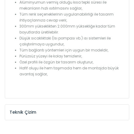
Alüminyumun vermiş olduğu kısa tepki süresi ile
mekanların hızlı ısıtılmasını sağlar,
Tüm renk seçeneklerinin uygulanabilirliği ile tasarım
ihtiyaçlarınıza cevap verir,
300mm yükseklikten 2.000mm yüksekliğe kadar tüm
boyutlarda üretilebilir.
Düşük sıcaklıktaki (Isı pompası vb.) ısı sistemleri ile
çalıştırılmaya uygundur,
Tüm bağlantı yöntemleri için uygun bir modeldir,
Pürüzsüz yüzeyi ile kolay temizlenir,
Özel profili ile özgün bir tasarım oluşturur,
Hafif oluşu ile hem taşımada hem de montajda büyük
avantaj sağlar,
Teknik Çizim
Model /
Model
Yükseklik /
Height
Eksenler