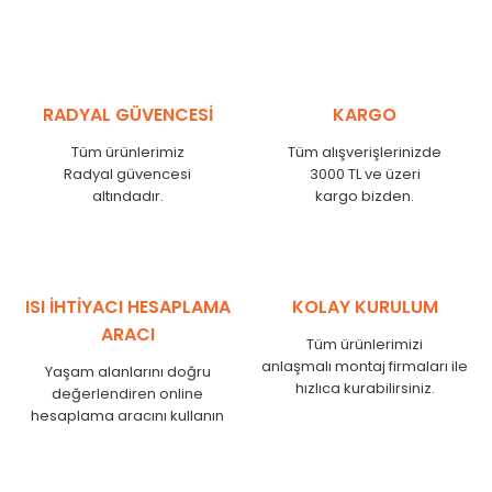
Kodu /
Code
(mm)
(mm)
RS
300
265
RS
375
340
RS
450
415
RADYAL GÜVENCESİ
KARGO
RS
525
490
RS
600
565
Tüm ürünlerimiz
Tüm alışverişlerinizde
RS
750
715
Radyal güvencesi
3000 TL ve üzeri
RS
825
790
altındadır.
kargo bizden.
RS
900
865
RS
1000
965
RS
1250
1215
RS
1500
1465
ISI İHTİYACI HESAPLAMA
KOLAY KURULUM
RS
1750
1715
ARACI
Tüm ürünlerimizi
anlaşmalı montaj firmaları ile
Yaşam alanlarını doğru
hızlıca kurabilirsiniz.
değerlendiren online
hesaplama aracını kullanın