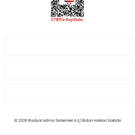
Size özel olarak üretilen Radyatör ve havlupan seçerken
yardıma ihtiyacınız olduğunda,
0850 308 08 08
no’lu şirket
hattımızdan bizlere ulaşabilirsiniz.
ÜRÜN GRUPLARI
HIZLI MENÜ
SÖZLEŞMELER
© 2026 Radyal Isıtma Sistemleri A.Ş | Bütün Hakları Saklıdır