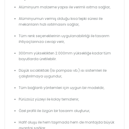
Alüminyum malzeme yapısı ile verimli ısıtma sağlar,
Alüminyumun vermiş olduğu kısa tepki süresi ile
mekanların hızlı ısıtılmasını sağlar,
Tüm renk seçeneklerinin uygulanabilirliği ile tasarım
ihtiyaçlarınıza cevap verir,
300mm yükseklikten 2.000mm yüksekliğe kadar tüm
boyutlarda üretilebilir.
Düşük sıcaklıktaki (Isı pompası vb.) ısı sistemleri ile
çalıştırılmaya uygundur,
Tüm bağlantı yöntemleri için uygun bir modeldir,
Pürüzsüz yüzeyi ile kolay temizlenir,
Özel profili ile özgün bir tasarım oluşturur,
Hafif oluşu ile hem taşımada hem de montajda büyük
avantaj sağlar,