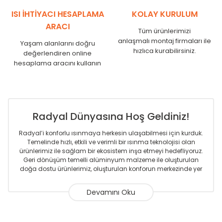
SR
1750
1710
ISI İHTİYACI HESAPLAMA
KOLAY KURULUM
ARACI
Tüm ürünlerimizi
anlaşmalı montaj firmaları ile
Yaşam alanlarını doğru
hızlıca kurabilirsiniz.
değerlendiren online
hesaplama aracını kullanın
Radyal Dünyasına Hoş Geldiniz!
Radyal’i konforlu ısınmaya herkesin ulaşabilmesi için kurduk.
Temelinde hızlı, etkili ve verimli bir ısınma teknolojisi olan
ürünlerimiz ile sağlam bir ekosistem inşa etmeyi hedefliyoruz.
Geri dönüşüm temelli alüminyum malzeme ile oluşturulan
doğa dostu ürünlerimiz, oluşturulan konforun merkezinde yer
almaktadır.
Sizlere sunmakta olduğumuz Alüminyum Radyatör ve
Havlupanlar ile önce konforlu ısınmayı, sonrasında
mekânlarınız için tüm tasarım ihtiyaçlarınızı da karşılayacak