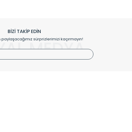
prensipleriyle sektörüne öncülük etmektedir.
h edilmekte, mimarların kişiselleştirilmiş çözümlerinde
rımız mekânlarınıza değer katmaktadır.
BİZİ TAKİP EDİN
me kılıfı gibi aksesuarları ile de özel çözümler
aylaşacağımız sürprizlerimizi kaçırmayın!
YAL MEDYA
irket hattımızdan bizlere ulaşabilirsiniz.
SÖZLEŞMELER
Kullanım Koşulları
Gizlilik ve Güvenlik
İptal ve İade Şartları
Mesafeli Satış Sözleşmesi
Kişisel Verilerin Korunması Politikası