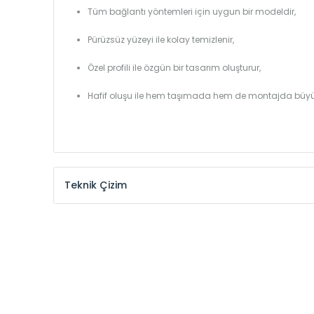
Tüm bağlantı yöntemleri için uygun bir modeldir,
Pürüzsüz yüzeyi ile kolay temizlenir,
Özel profili ile özgün bir tasarım oluşturur,
Hafif oluşu ile hem taşımada hem de montajda büyü
Teknik Çizim
Model /
Model
Yükseklik /
Height
Kodu /
Code
(mm)
SR
290
SR
390
SR
450
SR
540