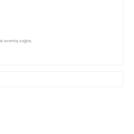
k avantaj sağlar,
Eksenler Arası /
Centres
Isıl Güç /
Power
∆T 60 (90/ 70-20 
(mm)
(Kcal/h)
250
40
350
53
410
60
500
70