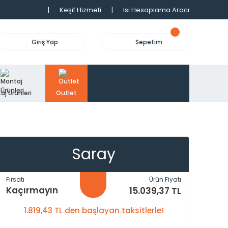
|
Keşif Hizmeti
|
Isı Hesaplama Aracı
Giriş Yap
Sepetim
aj Ürünleri
Outlet
Saray
Fırsatı
Ürün Fiyatı
Kaçırmayın
15.039,37 TL
1.819,43 TL den başlayan taksitlerle!