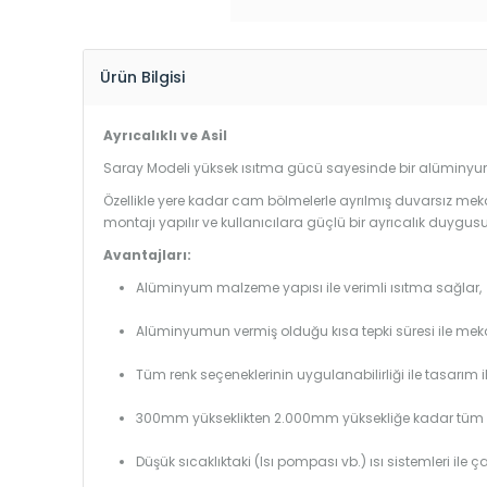
Ürün Bilgisi
Ayrıcalıklı ve Asil
Saray Modeli yüksek ısıtma gücü sayesinde bir alüminyum 
Özellikle yere kadar cam bölmelerle ayrılmış duvarsız mek
montajı yapılır ve kullanıcılara güçlü bir ayrıcalık duygusu
Avantajları:
Alüminyum malzeme yapısı ile verimli ısıtma sağlar,
Alüminyumun vermiş olduğu kısa tepki süresi ile mekanl
Tüm renk seçeneklerinin uygulanabilirliği ile tasarım i
300mm yükseklikten 2.000mm yüksekliğe kadar tüm boy
Düşük sıcaklıktaki (Isı pompası vb.) ısı sistemleri ile 