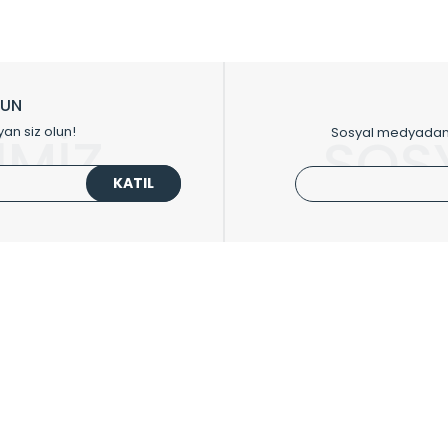
sıfır karbon ayak izi hedefiyle üretim yapan Radyal çevreye duyarlı üretim 
ikkat çeken tasarım radyatörlerimiz veülkemizdeki birçok elite projede terci
zin tasarladığınız boyut ve renge göre üretilebilen Radyatör ve havlupanla
LUN
upanların tamamlayıcısı olan vana, montaj aparatı, termostat, boru gizle
yan siz olun!
Sosyal medyadan p
İMİZ
SOS
oluşturmaktadır.
KATIL
 havlupan seçerken yardıma ihtiyacınız olduğunda,
0850 308 08 08
no’lu ş
UPLARI
HIZLI MENÜ
 Radyatörler
Üye Ol
 Havlupanlar
Hesabım
 Çelik Serisi
Sepetim
ım Serisi
Kargo Takip
ipmanları
Sıkça Sorulanlar