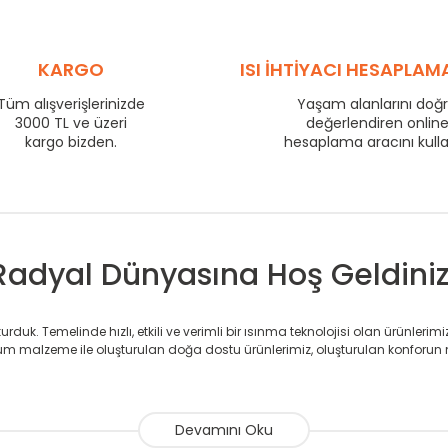
560
77
710
94
800
103
KARGO
ISI İHTİYACI HESAPLAM
860
108
960
118
Tüm alışverişlerinizde
Yaşam alanlarını doğ
1210
144
3000 TL ve üzeri
değerlendiren onlin
1460
169
kargo bizden.
hesaplama aracını kull
1710
193
Radyal Dünyasına Hoş Geldiniz
duk. Temelinde hızlı, etkili ve verimli bir ısınma teknolojisi olan ürünlerim
 malzeme ile oluşturulan doğa dostu ürünlerimiz, oluşturulan konforun 
avlupanlar ile önce konforlu ısınmayı, sonrasında mekânlarınız için tü
atör ve havlupan üretimi yapan Radyal, özellikle mimarların ve tasarımcıla
nlerinde sadece tasarımın ön planda olmadığını aynı zamanda kalite ola