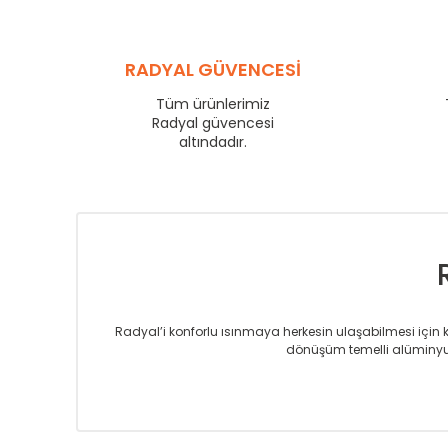
SR
600
SR
750
SR
840
RADYAL GÜVENCESİ
SR
900
SR
1000
Tüm ürünlerimiz
SR
1250
Radyal güvencesi
SR
1500
altındadır.
SR
1750
Radyal’i konforlu ısınmaya herkesin ulaşabilmesi için kur
dönüşüm temelli alüminyum
Sizlere sunmakta olduğumuz Alüminyum Radyatör ve H
üretmekteyiz. Son teknoloji ve robotik hatlarıyla rady
Avrupa’ya yapmakta olduğu ihracat ile de ürü