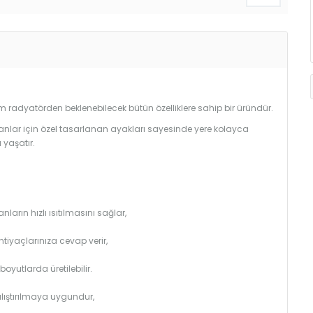
radyatörden beklenebilecek bütün özelliklere sahip bir üründür.
anlar için özel tasarlanan ayakları sayesinde yere kolayca
 yaşatır.
arın hızlı ısıtılmasını sağlar,
htiyaçlarınıza cevap verir,
utlarda üretilebilir.
çalıştırılmaya uygundur,