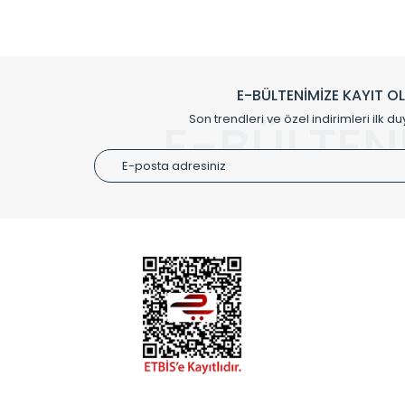
Çevreci ve yeşil enerji yaklaşımlarıyla ve 
Klasik modellerimizin yanında, modern hatları ile de d
önemli farklılıklar yaratmaktadır. Si
E-BÜLTENİMİZE KAYIT O
Radyal sunmuş olduğu Alüminyum radyatör ve havl
Son trendleri ve özel indirimleri ilk du
E-BÜLTEN
Size özel olarak üretilen Radyatör ve
ÜRÜN GR
Alüminyum
Alüminyum
Paslanmaz
Özel Tasar
Montaj Ek