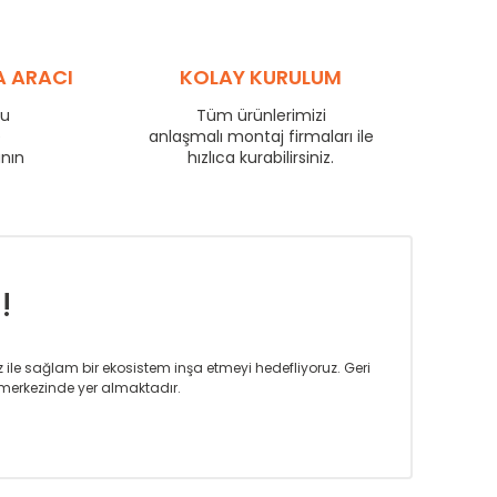
89
61
70
109
74
86
120
81
95
A ARACI
KOLAY KURULUM
126
85
99
137
93
108
ru
Tüm ürünlerimizi
167
114
132
e
anlaşmalı montaj firmaları ile
196
133
155
anın
hızlıca kurabilirsiniz.
223
152
176
!
iz ile sağlam bir ekosistem inşa etmeyi hedefliyoruz. Geri
merkezinde yer almaktadır.
m tasarım ihtiyaçlarınızı da karşılayacak çözümleri
rın tercih ettiği bir marka olmaktan gurur duymaktadır.
rak ta en üst seviyede olduğunu göstermiştir.