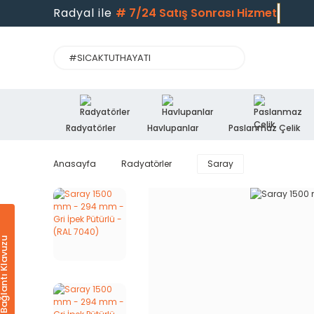
Radyal ile
#
7/24 Satış Sonrası Hizme
Radyatörler
Havlupanlar
Paslanmaz Çelik
Anasayfa
Radyatörler
Saray
Ürün & Bağlantı Klavuzu