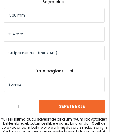
Seçenekler
Ürün Bağlantı Tipi
SEPETE EKLE
Yüksek ısıtma gücü sayesinde bir alüminyum radyatörden
beklenebilecek bütün özelliklere sahip bir üründür. Özellikle
yere kadar cam bölmelerle ayrılmış duvarsız mekanlar için
özel tasarlanan ayakları sayesinde yere kolayca montajı