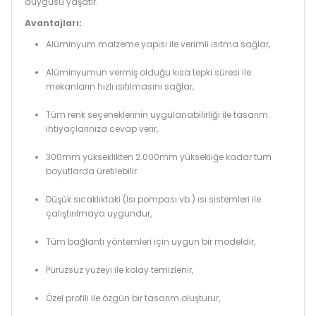
duygusu yaşatır.
Avantajları:
Alüminyum malzeme yapısı ile verimli ısıtma sağlar,
Alüminyumun vermiş olduğu kısa tepki süresi ile
mekanların hızlı ısıtılmasını sağlar,
Tüm renk seçeneklerinin uygulanabilirliği ile tasarım
ihtiyaçlarınıza cevap verir,
300mm yükseklikten 2.000mm yüksekliğe kadar tüm
boyutlarda üretilebilir.
Düşük sıcaklıktaki (Isı pompası vb.) ısı sistemleri ile
çalıştırılmaya uygundur,
Tüm bağlantı yöntemleri için uygun bir modeldir,
Pürüzsüz yüzeyi ile kolay temizlenir,
Özel profili ile özgün bir tasarım oluşturur,