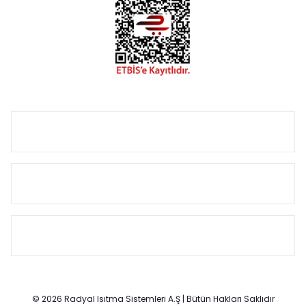
çözümler oluşturmaktadır.
Size özel olarak üretilen Radyatör ve havlupan seçerken
yardıma ihtiyacınız olduğunda,
0850 308 08 08
no’lu şirket
hattımızdan bizlere ulaşabilirsiniz.
ÜRÜN GRUPLARI
HIZLI MENÜ
SÖZLEŞMELER
© 2026 Radyal Isıtma Sistemleri A.Ş | Bütün Hakları Saklıdır