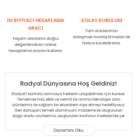
SR
1250
1210
SR
1500
1460
SR
1750
1710
ISI İHTİYACI HESAPLAMA
KOLAY KURULUM
ARACI
Tüm ürünlerimizi
anlaşmalı montaj firmaları ile
Yaşam alanlarını doğru
hızlıca kurabilirsiniz.
değerlendiren online
hesaplama aracını kullanın
Radyal Dünyasına Hoş Geldiniz!
Radyal’i konforlu ısınmaya herkesin ulaşabilmesi için kurduk.
Temelinde hızlı, etkili ve verimli bir ısınma teknolojisi olan
ürünlerimiz ile sağlam bir ekosistem inşa etmeyi hedefliyoruz.
Geri dönüşüm temelli alüminyum malzeme ile oluşturulan
doğa dostu ürünlerimiz, oluşturulan konforun merkezinde yer
almaktadır.
Sizlere sunmakta olduğumuz Alüminyum Radyatör ve