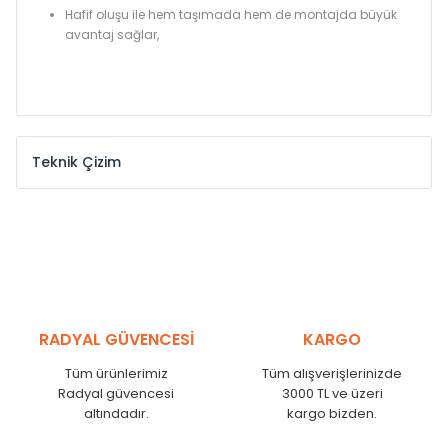
Hafif oluşu ile hem taşımada hem de montajda büyük
avantaj sağlar,
Teknik Çizim
Model /
Model
Yükseklik /
Height
Eksenl
Kodu /
Code
(mm)
(mm)
SR
290
250
SR
390
350
SR
450
410
SR
540
500
RADYAL GÜVENCESİ
KARGO
SR
600
560
SR
750
710
Tüm ürünlerimiz
Tüm alışverişlerinizde
Radyal güvencesi
3000 TL ve üzeri
SR
840
800
altındadır.
kargo bizden.
SR
900
860
SR
1000
960