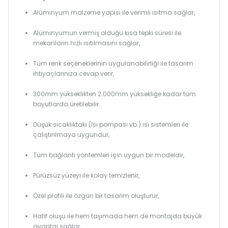
Alüminyum malzeme yapısı ile verimli ısıtma sağlar,
Alüminyumun vermiş olduğu kısa tepki süresi ile
mekanların hızlı ısıtılmasını sağlar,
Tüm renk seçeneklerinin uygulanabilirliği ile tasarım
ihtiyaçlarınıza cevap verir,
300mm yükseklikten 2.000mm yüksekliğe kadar tüm
boyutlarda üretilebilir.
Düşük sıcaklıktaki (Isı pompası vb.) ısı sistemleri ile
çalıştırılmaya uygundur,
Tüm bağlantı yöntemleri için uygun bir modeldir,
Pürüzsüz yüzeyi ile kolay temizlenir,
Özel profili ile özgün bir tasarım oluşturur,
Hafif oluşu ile hem taşımada hem de montajda büyük
avantaj sağlar,