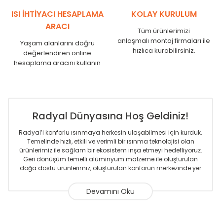
SR
1750
1710
ISI İHTİYACI HESAPLAMA
KOLAY KURULUM
ARACI
Tüm ürünlerimizi
anlaşmalı montaj firmaları ile
Yaşam alanlarını doğru
hızlıca kurabilirsiniz.
değerlendiren online
hesaplama aracını kullanın
Radyal Dünyasına Hoş Geldiniz!
Radyal’i konforlu ısınmaya herkesin ulaşabilmesi için kurduk.
Temelinde hızlı, etkili ve verimli bir ısınma teknolojisi olan
ürünlerimiz ile sağlam bir ekosistem inşa etmeyi hedefliyoruz.
Geri dönüşüm temelli alüminyum malzeme ile oluşturulan
doğa dostu ürünlerimiz, oluşturulan konforun merkezinde yer
almaktadır.
Sizlere sunmakta olduğumuz Alüminyum Radyatör ve
Havlupanlar ile önce konforlu ısınmayı, sonrasında
mekânlarınız için tüm tasarım ihtiyaçlarınızı da karşılayacak