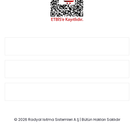
Size özel olarak üretilen Radyatör ve havlupan seçerken
yardıma ihtiyacınız olduğunda,
0850 308 08 08
no’lu şirket
hattımızdan bizlere ulaşabilirsiniz.
ÜRÜN GRUPLARI
HIZLI MENÜ
SÖZLEŞMELER
© 2026 Radyal Isıtma Sistemleri A.Ş | Bütün Hakları Saklıdır