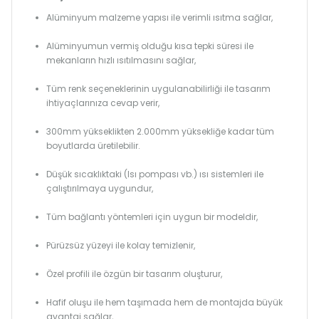
Alüminyum malzeme yapısı ile verimli ısıtma sağlar,
Alüminyumun vermiş olduğu kısa tepki süresi ile
mekanların hızlı ısıtılmasını sağlar,
Tüm renk seçeneklerinin uygulanabilirliği ile tasarım
ihtiyaçlarınıza cevap verir,
300mm yükseklikten 2.000mm yüksekliğe kadar tüm
boyutlarda üretilebilir.
Düşük sıcaklıktaki (Isı pompası vb.) ısı sistemleri ile
çalıştırılmaya uygundur,
Tüm bağlantı yöntemleri için uygun bir modeldir,
Pürüzsüz yüzeyi ile kolay temizlenir,
Özel profili ile özgün bir tasarım oluşturur,
Hafif oluşu ile hem taşımada hem de montajda büyük
avantaj sağlar,