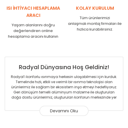
SR
1750
1710
ISI İHTİYACI HESAPLAMA
KOLAY KURULUM
ARACI
Tüm ürünlerimizi
anlaşmalı montaj firmaları ile
Yaşam alanlarını doğru
hızlıca kurabilirsiniz.
değerlendiren online
hesaplama aracını kullanın
Radyal Dünyasına Hoş Geldiniz!
Radyal’i konforlu ısınmaya herkesin ulaşabilmesi için kurduk.
Temelinde hızlı, etkili ve verimli bir ısınma teknolojisi olan
ürünlerimiz ile sağlam bir ekosistem inşa etmeyi hedefliyoruz.
Geri dönüşüm temelli alüminyum malzeme ile oluşturulan
doğa dostu ürünlerimiz, oluşturulan konforun merkezinde yer
almaktadır.
Sizlere sunmakta olduğumuz Alüminyum Radyatör ve
Havlupanlar ile önce konforlu ısınmayı, sonrasında
mekânlarınız için tüm tasarım ihtiyaçlarınızı da karşılayacak