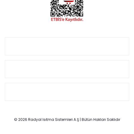
Size özel olarak üretilen Radyatör ve havlupan seçerken
yardıma ihtiyacınız olduğunda,
0850 308 08 08
no’lu şirket
hattımızdan bizlere ulaşabilirsiniz.
ÜRÜN GRUPLARI
HIZLI MENÜ
SÖZLEŞMELER
© 2026 Radyal Isıtma Sistemleri A.Ş | Bütün Hakları Saklıdır