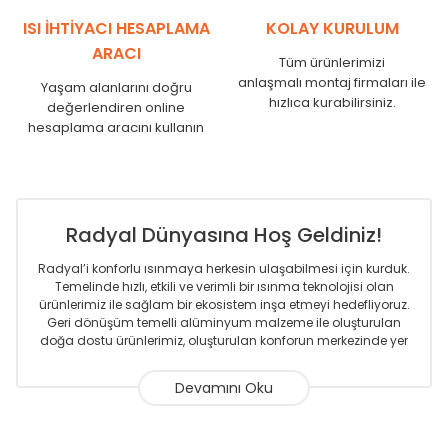
SR
1750
1710
ISI İHTİYACI HESAPLAMA
KOLAY KURULUM
ARACI
Tüm ürünlerimizi
anlaşmalı montaj firmaları ile
Yaşam alanlarını doğru
hızlıca kurabilirsiniz.
değerlendiren online
hesaplama aracını kullanın
Radyal Dünyasına Hoş Geldiniz!
Radyal’i konforlu ısınmaya herkesin ulaşabilmesi için kurduk.
Temelinde hızlı, etkili ve verimli bir ısınma teknolojisi olan
ürünlerimiz ile sağlam bir ekosistem inşa etmeyi hedefliyoruz.
Geri dönüşüm temelli alüminyum malzeme ile oluşturulan
doğa dostu ürünlerimiz, oluşturulan konforun merkezinde yer
almaktadır.
Sizlere sunmakta olduğumuz Alüminyum Radyatör ve
Havlupanlar ile önce konforlu ısınmayı, sonrasında
mekânlarınız için tüm tasarım ihtiyaçlarınızı da karşılayacak