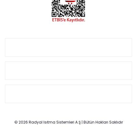
Size özel olarak üretilen Radyatör ve havlupan seçerken
yardıma ihtiyacınız olduğunda,
0850 308 08 08
no’lu şirket
hattımızdan bizlere ulaşabilirsiniz.
ÜRÜN GRUPLARI
HIZLI MENÜ
SÖZLEŞMELER
© 2026 Radyal Isıtma Sistemleri A.Ş | Bütün Hakları Saklıdır