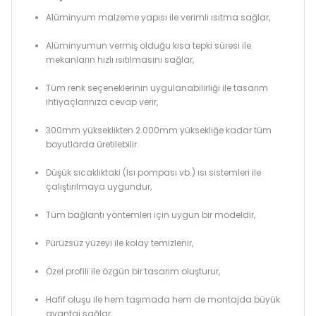
Alüminyum malzeme yapısı ile verimli ısıtma sağlar,
Alüminyumun vermiş olduğu kısa tepki süresi ile
mekanların hızlı ısıtılmasını sağlar,
Tüm renk seçeneklerinin uygulanabilirliği ile tasarım
ihtiyaçlarınıza cevap verir,
300mm yükseklikten 2.000mm yüksekliğe kadar tüm
boyutlarda üretilebilir.
Düşük sıcaklıktaki (Isı pompası vb.) ısı sistemleri ile
çalıştırılmaya uygundur,
Tüm bağlantı yöntemleri için uygun bir modeldir,
Pürüzsüz yüzeyi ile kolay temizlenir,
Özel profili ile özgün bir tasarım oluşturur,
Hafif oluşu ile hem taşımada hem de montajda büyük
avantaj sağlar,