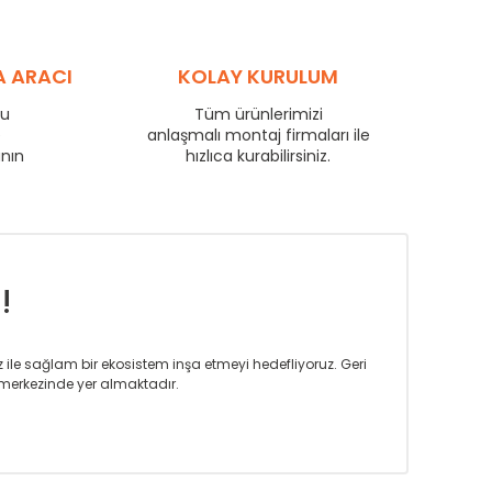
89
61
70
109
74
86
120
81
95
A ARACI
KOLAY KURULUM
126
85
99
137
93
108
ru
Tüm ürünlerimizi
167
114
132
e
anlaşmalı montaj firmaları ile
196
133
155
anın
hızlıca kurabilirsiniz.
223
152
176
!
iz ile sağlam bir ekosistem inşa etmeyi hedefliyoruz. Geri
merkezinde yer almaktadır.
m tasarım ihtiyaçlarınızı da karşılayacak çözümleri
rın tercih ettiği bir marka olmaktan gurur duymaktadır.
rak ta en üst seviyede olduğunu göstermiştir.