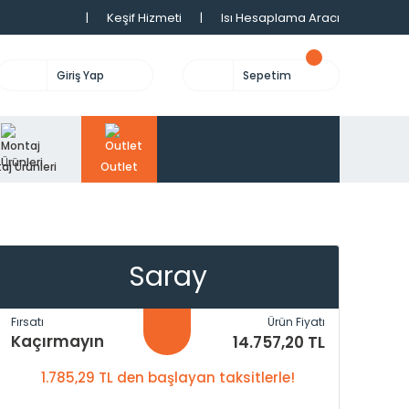
|
Keşif Hizmeti
|
Isı Hesaplama Aracı
Giriş Yap
Sepetim
aj Ürünleri
Outlet
Saray
Fırsatı
Ürün Fiyatı
Kaçırmayın
14.757,20 TL
1.785,29 TL den başlayan taksitlerle!