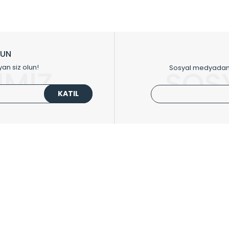
sıfır karbon ayak izi hedefiyle üretim yapan Radyal çevreye duyarlı üretim 
ikkat çeken tasarım radyatörlerimiz veülkemizdeki birçok elite projede terci
zin tasarladığınız boyut ve renge göre üretilebilen Radyatör ve havlupanla
LUN
upanların tamamlayıcısı olan vana, montaj aparatı, termostat, boru gizle
yan siz olun!
Sosyal medyadan p
İMİZ
SOS
oluşturmaktadır.
KATIL
 havlupan seçerken yardıma ihtiyacınız olduğunda,
0850 308 08 08
no’lu ş
UPLARI
HIZLI MENÜ
 Radyatörler
Üye Ol
 Havlupanlar
Hesabım
 Çelik Serisi
Sepetim
ım Serisi
Kargo Takip
ipmanları
Sıkça Sorulanlar