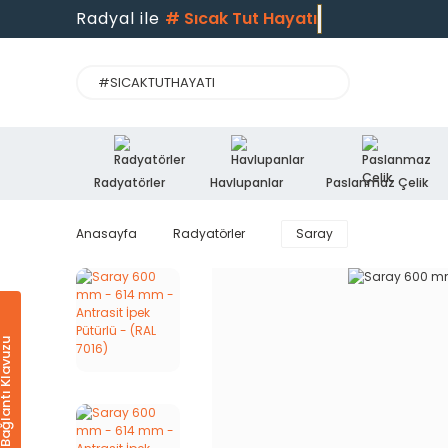
Radyal ile
#
Sıcak Tut Hayatı
Radyatörler
Havlupanlar
Paslanmaz Çelik
Anasayfa
Radyatörler
Saray
Ürün & Bağlantı Klavuzu