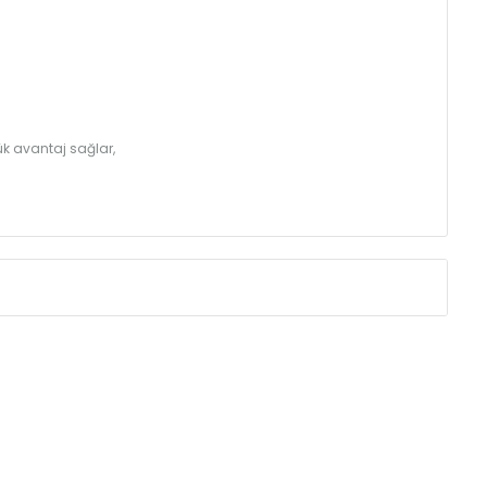
k avantaj sağlar,
Eksenler Arası /
Centres
Isıl Güç /
Power
∆T 60 (90/ 70-20 
(mm)
(Kcal/h)
250
40
350
53
410
60
500
70