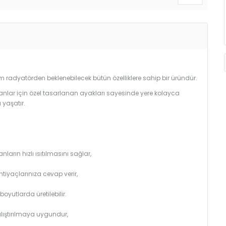
radyatörden beklenebilecek bütün özelliklere sahip bir üründür.
anlar için özel tasarlanan ayakları sayesinde yere kolayca
 yaşatır.
arın hızlı ısıtılmasını sağlar,
htiyaçlarınıza cevap verir,
utlarda üretilebilir.
çalıştırılmaya uygundur,