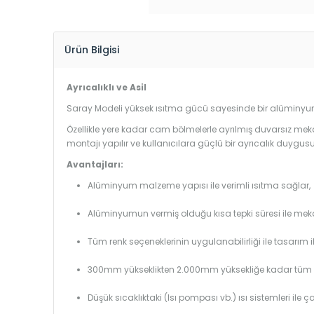
Ürün Bilgisi
Ayrıcalıklı ve Asil
Saray Modeli yüksek ısıtma gücü sayesinde bir alüminyum 
Özellikle yere kadar cam bölmelerle ayrılmış duvarsız mek
montajı yapılır ve kullanıcılara güçlü bir ayrıcalık duygusu
Avantajları:
Alüminyum malzeme yapısı ile verimli ısıtma sağlar,
Alüminyumun vermiş olduğu kısa tepki süresi ile mekanl
Tüm renk seçeneklerinin uygulanabilirliği ile tasarım i
300mm yükseklikten 2.000mm yüksekliğe kadar tüm boy
Düşük sıcaklıktaki (Isı pompası vb.) ısı sistemleri ile 