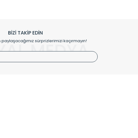
prensipleriyle sektörüne öncülük etmektedir.
h edilmekte, mimarların kişiselleştirilmiş çözümlerinde
rımız mekânlarınıza değer katmaktadır.
BİZİ TAKİP EDİN
me kılıfı gibi aksesuarları ile de özel çözümler
aylaşacağımız sürprizlerimizi kaçırmayın!
YAL MEDYA
irket hattımızdan bizlere ulaşabilirsiniz.
SÖZLEŞMELER
Kullanım Koşulları
Gizlilik ve Güvenlik
İptal ve İade Şartları
Mesafeli Satış Sözleşmesi
Kişisel Verilerin Korunması Politikası