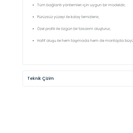
Tüm bağlantı yöntemleri için uygun bir modeldir,
Pürüzsüz yüzeyi ile kolay temizlenir,
Özel profili ile özgün bir tasarım oluşturur,
Hafif oluşu ile hem taşımada hem de montajda büyü
Teknik Çizim
Model /
Model
Yükseklik /
Height
Kodu /
Code
(mm)
SR
290
SR
390
SR
450
SR
540