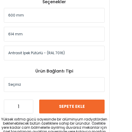
Seçenekler
Ürün Bağlantı Tipi
SEPETE EKLE
Yüksek ısıtma gücü sayesinde bir alüminyum radyatörden
beklenebilecek bütün özelliklere sahip bir üründür. Özellikle
yere kadar cam bölmelerle ayrılmış duvarsız mekanlar için
özel tasarlanan ayakları sayesinde yere kolayca montajı