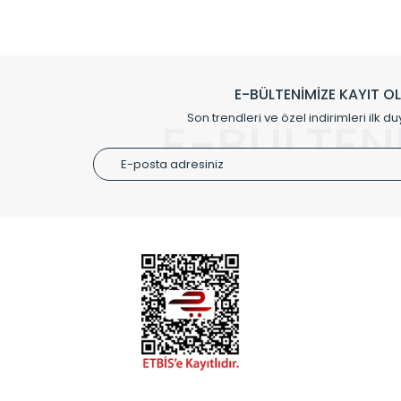
Çevreci ve yeşil enerji yaklaşımlarıyla ve 
Klasik modellerimizin yanında, modern hatları ile de d
önemli farklılıklar yaratmaktadır. Si
E-BÜLTENİMİZE KAYIT O
Radyal sunmuş olduğu Alüminyum radyatör ve havl
Son trendleri ve özel indirimleri ilk du
E-BÜLTEN
Size özel olarak üretilen Radyatör ve
ÜRÜN GR
Alüminyum
Alüminyum
Paslanmaz
Özel Tasar
Montaj Ek