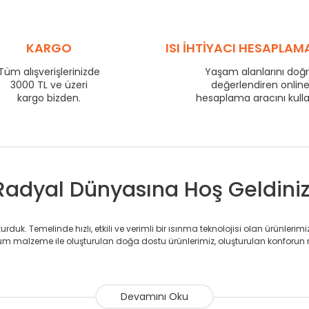
560
77
710
94
800
103
KARGO
ISI İHTİYACI HESAPLAM
860
108
960
118
Tüm alışverişlerinizde
Yaşam alanlarını doğ
1210
144
3000 TL ve üzeri
değerlendiren onlin
1460
169
kargo bizden.
hesaplama aracını kull
1710
193
Radyal Dünyasına Hoş Geldiniz
duk. Temelinde hızlı, etkili ve verimli bir ısınma teknolojisi olan ürünlerim
 malzeme ile oluşturulan doğa dostu ürünlerimiz, oluşturulan konforun 
avlupanlar ile önce konforlu ısınmayı, sonrasında mekânlarınız için tü
atör ve havlupan üretimi yapan Radyal, özellikle mimarların ve tasarımcıla
nlerinde sadece tasarımın ön planda olmadığını aynı zamanda kalite ola