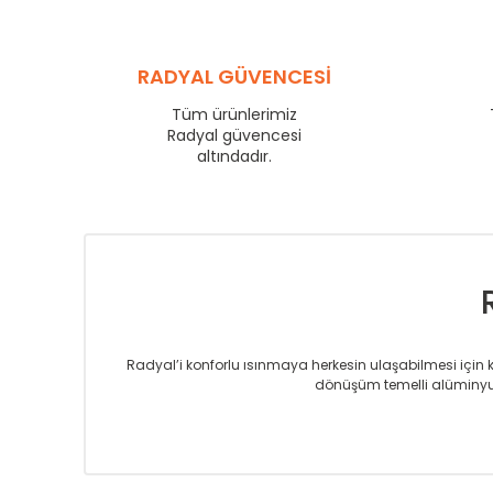
SR
600
SR
750
SR
840
RADYAL GÜVENCESİ
SR
900
SR
1000
Tüm ürünlerimiz
SR
1250
Radyal güvencesi
SR
1500
altındadır.
SR
1750
Radyal’i konforlu ısınmaya herkesin ulaşabilmesi için kur
dönüşüm temelli alüminyum
Sizlere sunmakta olduğumuz Alüminyum Radyatör ve H
üretmekteyiz. Son teknoloji ve robotik hatlarıyla rady
Avrupa’ya yapmakta olduğu ihracat ile de ürü