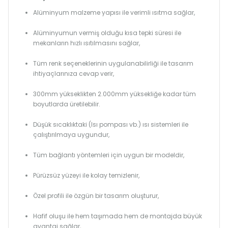
Alüminyum malzeme yapısı ile verimli ısıtma sağlar,
Alüminyumun vermiş olduğu kısa tepki süresi ile
mekanların hızlı ısıtılmasını sağlar,
Tüm renk seçeneklerinin uygulanabilirliği ile tasarım
ihtiyaçlarınıza cevap verir,
300mm yükseklikten 2.000mm yüksekliğe kadar tüm
boyutlarda üretilebilir.
Düşük sıcaklıktaki (Isı pompası vb.) ısı sistemleri ile
çalıştırılmaya uygundur,
Tüm bağlantı yöntemleri için uygun bir modeldir,
Pürüzsüz yüzeyi ile kolay temizlenir,
Özel profili ile özgün bir tasarım oluşturur,
Hafif oluşu ile hem taşımada hem de montajda büyük
avantaj sağlar,