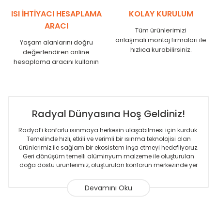
SR
1750
1710
ISI İHTİYACI HESAPLAMA
KOLAY KURULUM
ARACI
Tüm ürünlerimizi
anlaşmalı montaj firmaları ile
Yaşam alanlarını doğru
hızlıca kurabilirsiniz.
değerlendiren online
hesaplama aracını kullanın
Radyal Dünyasına Hoş Geldiniz!
Radyal’i konforlu ısınmaya herkesin ulaşabilmesi için kurduk.
Temelinde hızlı, etkili ve verimli bir ısınma teknolojisi olan
ürünlerimiz ile sağlam bir ekosistem inşa etmeyi hedefliyoruz.
Geri dönüşüm temelli alüminyum malzeme ile oluşturulan
doğa dostu ürünlerimiz, oluşturulan konforun merkezinde yer
almaktadır.
Sizlere sunmakta olduğumuz Alüminyum Radyatör ve
Havlupanlar ile önce konforlu ısınmayı, sonrasında
mekânlarınız için tüm tasarım ihtiyaçlarınızı da karşılayacak