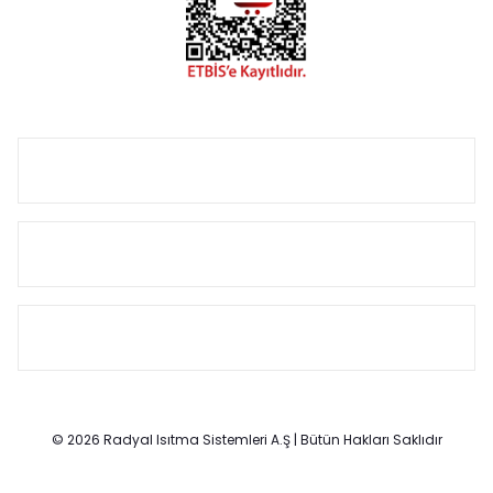
Size özel olarak üretilen Radyatör ve havlupan seçerken
yardıma ihtiyacınız olduğunda,
0850 308 08 08
no’lu şirket
hattımızdan bizlere ulaşabilirsiniz.
ÜRÜN GRUPLARI
HIZLI MENÜ
SÖZLEŞMELER
© 2026 Radyal Isıtma Sistemleri A.Ş | Bütün Hakları Saklıdır