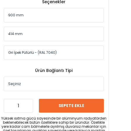
Seçenekler
Ürün Bağlantı Tipi
SEPETE EKLE
Yüksek ısıtma gücü sayesinde bir alüminyum radyatörden
beklenebilecek bütün özelliklere sahip bir üründür. Özellikle
yere kadar cam bölmelerle ayrılmış duvarsız mekanlar için
özel tasarlanan ayakları sayesinde yere kolayca montajı