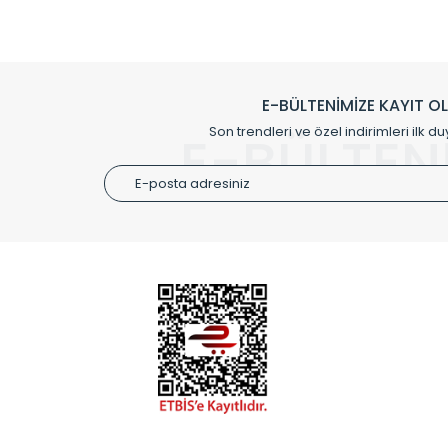
Çevreci ve yeşil enerji yaklaşımlarıyla ve 
Klasik modellerimizin yanında, modern hatları ile de d
önemli farklılıklar yaratmaktadır. Si
E-BÜLTENİMİZE KAYIT O
Radyal sunmuş olduğu Alüminyum radyatör ve havl
Son trendleri ve özel indirimleri ilk du
E-BÜLTEN
Size özel olarak üretilen Radyatör ve
ÜRÜN GR
Alüminyum
Alüminyum
Paslanmaz
Özel Tasar
Montaj Ek