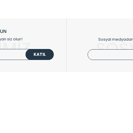
sıfır karbon ayak izi hedefiyle üretim yapan Radyal çevreye duyarlı üretim 
ikkat çeken tasarım radyatörlerimiz veülkemizdeki birçok elite projede terci
zin tasarladığınız boyut ve renge göre üretilebilen Radyatör ve havlupanla
LUN
upanların tamamlayıcısı olan vana, montaj aparatı, termostat, boru gizle
yan siz olun!
Sosyal medyadan p
İMİZ
SOS
oluşturmaktadır.
KATIL
 havlupan seçerken yardıma ihtiyacınız olduğunda,
0850 308 08 08
no’lu ş
UPLARI
HIZLI MENÜ
 Radyatörler
Üye Ol
 Havlupanlar
Hesabım
 Çelik Serisi
Sepetim
ım Serisi
Kargo Takip
ipmanları
Sıkça Sorulanlar