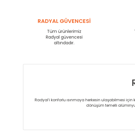
SR
600
SR
750
SR
840
RADYAL GÜVENCESİ
SR
900
SR
1000
Tüm ürünlerimiz
SR
1250
Radyal güvencesi
SR
1500
altındadır.
SR
1750
Radyal’i konforlu ısınmaya herkesin ulaşabilmesi için kur
dönüşüm temelli alüminyum
Sizlere sunmakta olduğumuz Alüminyum Radyatör ve H
üretmekteyiz. Son teknoloji ve robotik hatlarıyla rady
Avrupa’ya yapmakta olduğu ihracat ile de ürü