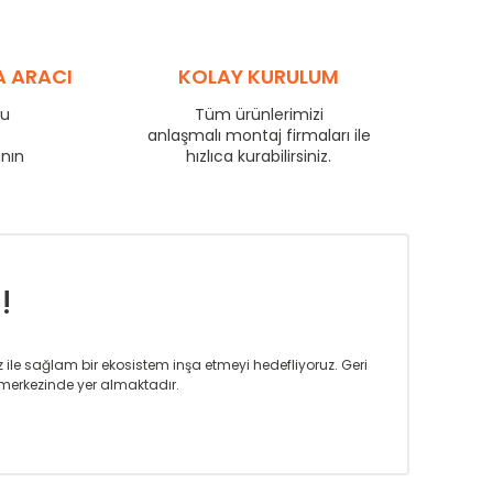
89
61
70
109
74
86
120
81
95
A ARACI
KOLAY KURULUM
126
85
99
137
93
108
ru
Tüm ürünlerimizi
167
114
132
e
anlaşmalı montaj firmaları ile
196
133
155
anın
hızlıca kurabilirsiniz.
223
152
176
!
iz ile sağlam bir ekosistem inşa etmeyi hedefliyoruz. Geri
merkezinde yer almaktadır.
m tasarım ihtiyaçlarınızı da karşılayacak çözümleri
rın tercih ettiği bir marka olmaktan gurur duymaktadır.
rak ta en üst seviyede olduğunu göstermiştir.