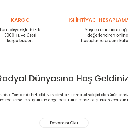
560
77
710
94
800
103
KARGO
ISI İHTİYACI HESAPLAM
860
108
960
118
Tüm alışverişlerinizde
Yaşam alanlarını doğ
1210
144
3000 TL ve üzeri
değerlendiren onlin
1460
169
kargo bizden.
hesaplama aracını kull
1710
193
Radyal Dünyasına Hoş Geldiniz
duk. Temelinde hızlı, etkili ve verimli bir ısınma teknolojisi olan ürünlerim
 malzeme ile oluşturulan doğa dostu ürünlerimiz, oluşturulan konforun 
avlupanlar ile önce konforlu ısınmayı, sonrasında mekânlarınız için tü
atör ve havlupan üretimi yapan Radyal, özellikle mimarların ve tasarımcıla
nlerinde sadece tasarımın ön planda olmadığını aynı zamanda kalite ola