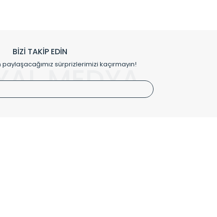
prensipleriyle sektörüne öncülük etmektedir.
h edilmekte, mimarların kişiselleştirilmiş çözümlerinde
rımız mekânlarınıza değer katmaktadır.
BİZİ TAKİP EDİN
me kılıfı gibi aksesuarları ile de özel çözümler
aylaşacağımız sürprizlerimizi kaçırmayın!
YAL MEDYA
irket hattımızdan bizlere ulaşabilirsiniz.
SÖZLEŞMELER
Kullanım Koşulları
Gizlilik ve Güvenlik
İptal ve İade Şartları
Mesafeli Satış Sözleşmesi
Kişisel Verilerin Korunması Politikası