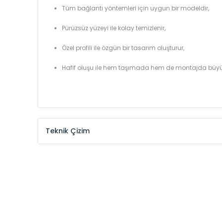
Tüm bağlantı yöntemleri için uygun bir modeldir,
Pürüzsüz yüzeyi ile kolay temizlenir,
Özel profili ile özgün bir tasarım oluşturur,
Hafif oluşu ile hem taşımada hem de montajda büyü
Teknik Çizim
Model /
Model
Yükseklik /
Height
Kodu /
Code
(mm)
SR
290
SR
390
SR
450
SR
540