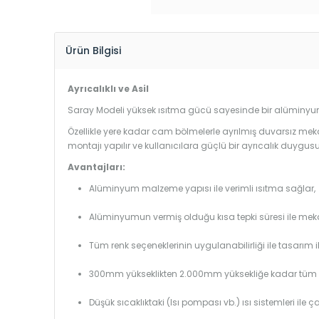
Ürün Bilgisi
Ayrıcalıklı ve Asil
Saray Modeli yüksek ısıtma gücü sayesinde bir alüminyum 
Özellikle yere kadar cam bölmelerle ayrılmış duvarsız mek
montajı yapılır ve kullanıcılara güçlü bir ayrıcalık duygusu
Avantajları:
Alüminyum malzeme yapısı ile verimli ısıtma sağlar,
Alüminyumun vermiş olduğu kısa tepki süresi ile mekanl
Tüm renk seçeneklerinin uygulanabilirliği ile tasarım i
300mm yükseklikten 2.000mm yüksekliğe kadar tüm boy
Düşük sıcaklıktaki (Isı pompası vb.) ısı sistemleri ile 