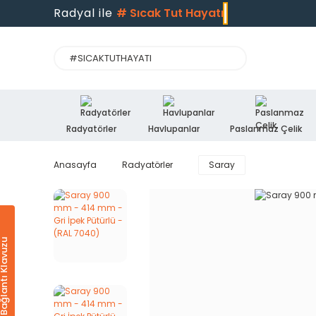
Radyal ile
#
Sıcak Tut Hayatı
Radyatörler
Havlupanlar
Paslanmaz Çelik
Anasayfa
Radyatörler
Saray
Ürün & Bağlantı Klavuzu