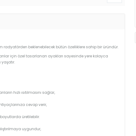
radyatörden beklenebilecek bütün özelliklere sahip bir üründür.
anlar için özel tasarlanan ayakları sayesinde yere kolayca
 yaşatır.
arın hızlı ısıtılmasını sağlar,
htiyaçlarınıza cevap verir,
utlarda üretilebilir.
çalıştırılmaya uygundur,