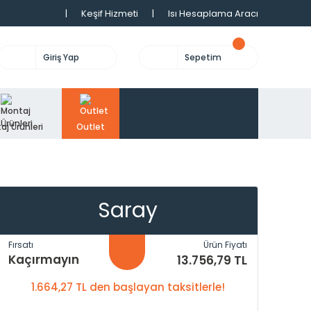
|
Keşif Hizmeti
|
Isı Hesaplama Aracı
Giriş Yap
Sepetim
aj Ürünleri
Outlet
Saray
Fırsatı
Ürün Fiyatı
Kaçırmayın
13.756,79 TL
1.664,27 TL den başlayan taksitlerle!