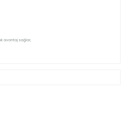
k avantaj sağlar,
Eksenler Arası /
Centres
Isıl Güç /
Power
∆T 60 (90/ 70-20 
(mm)
(Kcal/h)
250
40
350
53
410
60
500
70