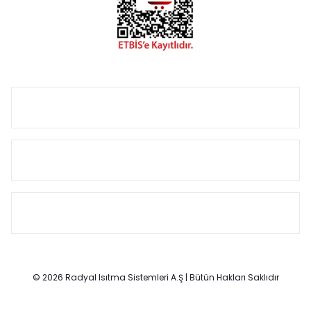
Size özel olarak üretilen Radyatör ve havlupan seçerken
yardıma ihtiyacınız olduğunda,
0850 308 08 08
no’lu şirket
hattımızdan bizlere ulaşabilirsiniz.
ÜRÜN GRUPLARI
HIZLI MENÜ
SÖZLEŞMELER
© 2026 Radyal Isıtma Sistemleri A.Ş | Bütün Hakları Saklıdır