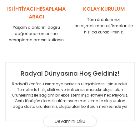
SR
1750
1710
ISI İHTİYACI HESAPLAMA
KOLAY KURULUM
ARACI
Tüm ürünlerimizi
anlaşmalı montaj firmaları ile
Yaşam alanlarını doğru
hızlıca kurabilirsiniz.
değerlendiren online
hesaplama aracını kullanın
Radyal Dünyasına Hoş Geldiniz!
Radyal’i konforlu ısınmaya herkesin ulaşabilmesi için kurduk.
Temelinde hızlı, etkili ve verimli bir ısınma teknolojisi olan
ürünlerimiz ile sağlam bir ekosistem inşa etmeyi hedefliyoruz.
Geri dönüşüm temelli alüminyum malzeme ile oluşturulan
doğa dostu ürünlerimiz, oluşturulan konforun merkezinde yer
almaktadır.
Sizlere sunmakta olduğumuz Alüminyum Radyatör ve
Havlupanlar ile önce konforlu ısınmayı, sonrasında
mekânlarınız için tüm tasarım ihtiyaçlarınızı da karşılayacak