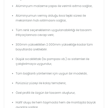
Alüminyum malzeme yapısı ile verimli ısıtma sağlar,
Alüminyumun vermiş olduğu kısa tepki süresi ile
mekanların hızlı ısıtılmasını sağlar,
Tüm renk seçeneklerinin uygulanabilirliği ile tasarım
ihtiyaçlarınıza cevap verir,
300mm yükseklikten 2.000mm yüksekliğe kadar tüm
boyutlarda üretilebilir.
Düşük sıcaklıktaki (Isı pompası vb.) ısı sistemleri ile
çalıştırılmaya uygundur,
Tüm bağlantı yöntemleri için uygun bir modeldir,
Pürüzsüz yüzeyi ile kolay temizlenir,
Özel profili ile özgün bir tasarım oluşturur,
Hafif oluşu ile hem taşımada hem de montajda büyük
avantaj sağlar,