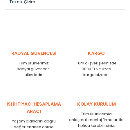
Teknik Çizim
Model /
Model
Yükseklik /
Height
Eksenler Arası /
Cen
Kodu /
Code
(mm)
(mm)
ST
300
260
ST
375
335
ST
450
410
ST
525
485
RADYAL GÜVENCESİ
KARGO
ST
600
560
Tüm ürünlerimiz
Tüm alışverişlerinizde
ST
750
710
Radyal güvencesi
3000 TL ve üzeri
ST
825
785
altındadır.
kargo bizden.
ST
900
860
ST
1000
960
ST
1250
1210
ST
1500
1460
ISI İHTİYACI HESAPLAMA
KOLAY KURULUM
ST
1750
1710
ARACI
Tüm ürünlerimizi
anlaşmalı montaj firmaları ile
Yaşam alanlarını doğru
hızlıca kurabilirsiniz.
değerlendiren online