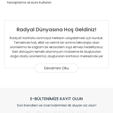
hesaplama aracını kullanın
Radyal Dünyasına Hoş Geldiniz!
Radyal’i konforlu ısınmaya herkesin ulaşabilmesi için kurduk.
Temelinde hızlı, etkili ve verimli bir ısınma teknolojisi olan
ürünlerimiz ile sağlam bir ekosistem inşa etmeyi hedefliyoruz.
Geri dönüşüm temelli alüminyum malzeme ile oluşturulan
doğa dostu ürünlerimiz, oluşturulan konforun merkezinde yer
almaktadır.
Sizlere sunmakta olduğumuz Alüminyum Radyatör ve
Havlupanlar ile önce konforlu ısınmayı, sonrasında
mekânlarınız için tüm tasarım ihtiyaçlarınızı da karşılayacak
çözümleri üretmekteyiz. Son teknoloji ve robotik hatlarıyla
radyatör ve havlupan üretimi yapan Radyal, özellikle
mimarların ve tasarımcıların tercih ettiği bir marka olmaktan
gurur duymaktadır. Avrupa’ya yapmakta olduğu ihracat ile
E-BÜLTENİMİZE KAYIT OLUN
de ürünlerinde sadece tasarımın ön planda olmadığını aynı
Son trendleri ve özel indirimleri ilk duyan siz olun!
zamanda kalite olarak ta en üst seviyede olduğunu
göstermiştir.