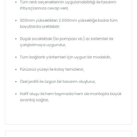
Tüm renk seçeneklerinin uygulanabilirliği ile tasarım
ihtiyaçlarınıza cevap verir,
300mm yükseklikten 2.000mm yüksekliğe kadar tüm
boyutlarda üretilebilir.
Düşük sıcaklıktaki (Isı pompası vb.) ısı sistemleri ile
çalıştırılmaya uygundur,
Tüm bağlantı yöntemleri için uygun bir modeldir,
Pürüzsüz yüzeyi ile kolay temizlenir,
Özel profili ile özgün bir tasarım oluşturur,
Hafif oluşu ile hem taşımada hem de montajda büyük
avantaj sağlar,