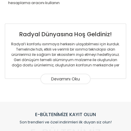
hesaplama aracını kullanın
Radyal Dünyasına Hoş Geldiniz!
Radyal’i konforlu ısınmaya herkesin ulaşabilmesi için kurduk.
Temelinde hızlı, etkili ve verimli bir ısınma teknolojisi olan
ürünlerimiz ile sağlam bir ekosistem inşa etmeyi hedefliyoruz.
Geri dönüşüm temelli alüminyum malzeme ile oluşturulan
doğa dostu ürünlerimiz, oluşturulan konforun merkezinde yer
almaktadır.
Sizlere sunmakta olduğumuz Alüminyum Radyatör ve
Havlupanlar ile önce konforlu ısınmayı, sonrasında
mekânlarınız için tüm tasarım ihtiyaçlarınızı da karşılayacak
çözümleri üretmekteyiz. Son teknoloji ve robotik hatlarıyla
radyatör ve havlupan üretimi yapan Radyal, özellikle
mimarların ve tasarımcıların tercih ettiği bir marka olmaktan
gurur duymaktadır. Avrupa’ya yapmakta olduğu ihracat ile
E-BÜLTENİMİZE KAYIT OLUN
de ürünlerinde sadece tasarımın ön planda olmadığını aynı
Son trendleri ve özel indirimleri ilk duyan siz olun!
zamanda kalite olarak ta en üst seviyede olduğunu
göstermiştir.