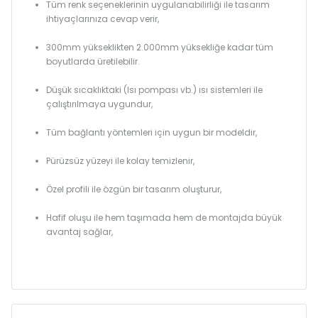
Tüm renk seçeneklerinin uygulanabilirliği ile tasarım
ihtiyaçlarınıza cevap verir,
300mm yükseklikten 2.000mm yüksekliğe kadar tüm
boyutlarda üretilebilir.
Düşük sıcaklıktaki (Isı pompası vb.) ısı sistemleri ile
çalıştırılmaya uygundur,
Tüm bağlantı yöntemleri için uygun bir modeldir,
Pürüzsüz yüzeyi ile kolay temizlenir,
Özel profili ile özgün bir tasarım oluşturur,
Hafif oluşu ile hem taşımada hem de montajda büyük
avantaj sağlar,