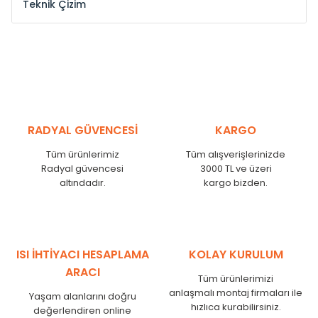
Teknik Çizim
Model /
Model
Yükseklik /
Height
Eksenler Arası /
Cen
Kodu /
Code
(mm)
(mm)
ST
300
260
ST
375
335
ST
450
410
ST
525
485
RADYAL GÜVENCESİ
KARGO
ST
600
560
Tüm ürünlerimiz
Tüm alışverişlerinizde
ST
750
710
Radyal güvencesi
3000 TL ve üzeri
ST
825
785
altındadır.
kargo bizden.
ST
900
860
ST
1000
960
ST
1250
1210
ST
1500
1460
ISI İHTİYACI HESAPLAMA
KOLAY KURULUM
ST
1750
1710
ARACI
Tüm ürünlerimizi
anlaşmalı montaj firmaları ile
Yaşam alanlarını doğru
hızlıca kurabilirsiniz.
değerlendiren online