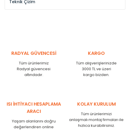
Teknik Çizim
Model /
Model
Yükseklik /
Height
Eksenler Arası /
Cen
Kodu /
Code
(mm)
(mm)
ST
300
260
ST
375
335
ST
450
410
ST
525
485
RADYAL GÜVENCESİ
KARGO
ST
600
560
Tüm ürünlerimiz
Tüm alışverişlerinizde
ST
750
710
Radyal güvencesi
3000 TL ve üzeri
ST
825
785
altındadır.
kargo bizden.
ST
900
860
ST
1000
960
ST
1250
1210
ST
1500
1460
ISI İHTİYACI HESAPLAMA
KOLAY KURULUM
ST
1750
1710
ARACI
Tüm ürünlerimizi
anlaşmalı montaj firmaları ile
Yaşam alanlarını doğru
hızlıca kurabilirsiniz.
değerlendiren online