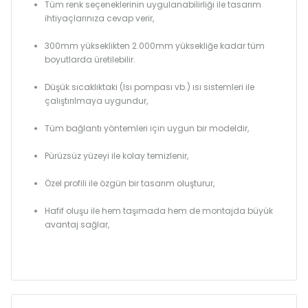
Tüm renk seçeneklerinin uygulanabilirliği ile tasarım
ihtiyaçlarınıza cevap verir,
300mm yükseklikten 2.000mm yüksekliğe kadar tüm
boyutlarda üretilebilir.
Düşük sıcaklıktaki (Isı pompası vb.) ısı sistemleri ile
çalıştırılmaya uygundur,
Tüm bağlantı yöntemleri için uygun bir modeldir,
Pürüzsüz yüzeyi ile kolay temizlenir,
Özel profili ile özgün bir tasarım oluşturur,
Hafif oluşu ile hem taşımada hem de montajda büyük
avantaj sağlar,