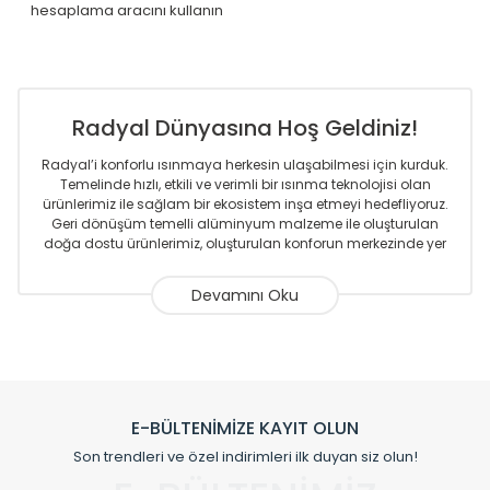
hesaplama aracını kullanın
Radyal Dünyasına Hoş Geldiniz!
Radyal’i konforlu ısınmaya herkesin ulaşabilmesi için kurduk.
Temelinde hızlı, etkili ve verimli bir ısınma teknolojisi olan
ürünlerimiz ile sağlam bir ekosistem inşa etmeyi hedefliyoruz.
Geri dönüşüm temelli alüminyum malzeme ile oluşturulan
doğa dostu ürünlerimiz, oluşturulan konforun merkezinde yer
almaktadır.
Sizlere sunmakta olduğumuz Alüminyum Radyatör ve
Havlupanlar ile önce konforlu ısınmayı, sonrasında
mekânlarınız için tüm tasarım ihtiyaçlarınızı da karşılayacak
çözümleri üretmekteyiz. Son teknoloji ve robotik hatlarıyla
radyatör ve havlupan üretimi yapan Radyal, özellikle
mimarların ve tasarımcıların tercih ettiği bir marka olmaktan
gurur duymaktadır. Avrupa’ya yapmakta olduğu ihracat ile
E-BÜLTENİMİZE KAYIT OLUN
de ürünlerinde sadece tasarımın ön planda olmadığını aynı
Son trendleri ve özel indirimleri ilk duyan siz olun!
zamanda kalite olarak ta en üst seviyede olduğunu
göstermiştir.